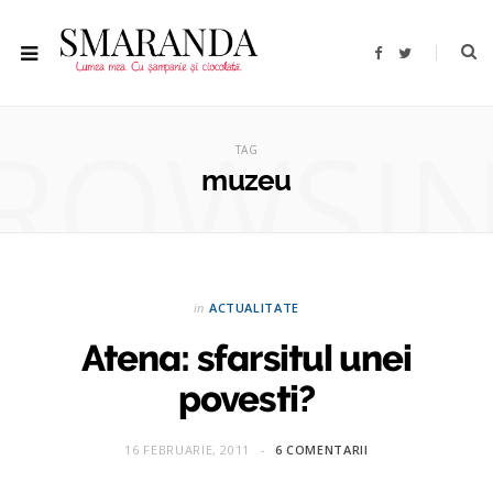
F
T
a
w
c
i
e
t
b
t
ROWSI
o
e
o
r
TAG
k
muzeu
in
ACTUALITATE
Atena: sfarsitul unei
povesti?
16 FEBRUARIE, 2011
6 COMENTARII