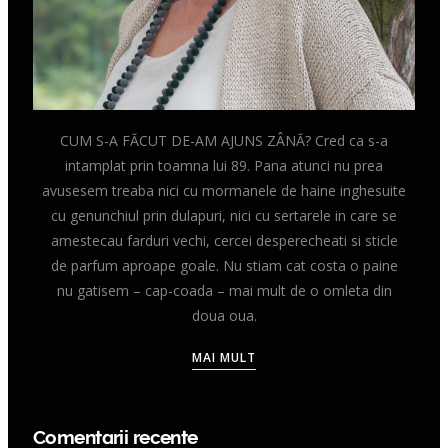
CUM S-A FĂCUT DE-AM AJUNS ZÂNĂ? Cred ca s-a
intamplat prin toamna lui 89. Pana atunci nu prea
avusesem treaba nici cu mormanele de haine inghesuite
cu genunchiul prin dulapuri, nici cu sertarele in care se
amestecau farduri vechi, cercei desperecheati si sticle
de parfum aproape goale. Nu stiam cat costa o paine
nu gatisem – cap-coada – mai mult de o omleta din
doua oua.
MAI MULT
Comentarii recente