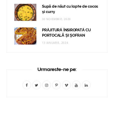
Supă de năut cu lapte de cocos
și curry
30 NOIEMBRIE, 2020
PRĂJITURĂ ÎNSIROPATĂ CU
PORTOCALĂ ȘI ȘOFRAN
13 IANUARIE, 2024
Urmareste-ne pe:
F
T
I
P
V
Y
L
a
w
n
i
i
o
i
c
i
s
n
m
u
n
e
t
t
t
e
T
k