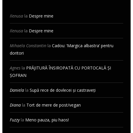
Ilenusa
la
Despre mine
Ilenusa
la
Despre mine
Mihaela Constantin
la
Cadou: ‘Margica albastra’ pentru
doritori
Agnes
la
PRĂJITURĂ ÎNSIROPATĂ CU PORTOCALĂ ȘI
ȘOFRAN
Daniela
la
Supă rece de dovlecei și castraveți
Diana
la
Tort de mere de post/vegan
Fuzzy
la
Meno pauza, piu haos!