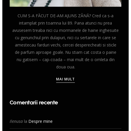
CUM S-A FĂCUT DE-AM AJUNS ZÂNĂ? Cred ca s-a
intamplat prin toamna lui 89. Pana atunci nu prea
avusesem treaba nici cu mormanele de haine inghesuite
cu genunchiul prin dulapuri, nici cu sertarele in care se
amestecau farduri vechi, cercei desperecheati si sticle
de parfum aproape goale. Nu stiam cat costa o paine
nu gatisem – cap-coada – mai mult de o omleta din
doua oua.
MAI MULT
Comentarii recente
Ilenusa
la
Despre mine