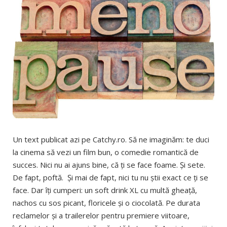
Un text publicat azi pe Catchy.ro. Să ne imaginăm: te duci
la cinema să vezi un film bun, o comedie romantică de
succes. Nici nu ai ajuns bine, că ţi se face foame. Şi sete.
De fapt, poftă. Şi mai de fapt, nici tu nu ştii exact ce ţi se
face. Dar îţi cumperi: un soft drink XL cu multă gheaţă,
nachos cu sos picant, floricele şi o ciocolată. Pe durata
reclamelor şi a trailerelor pentru premiere viitoare,