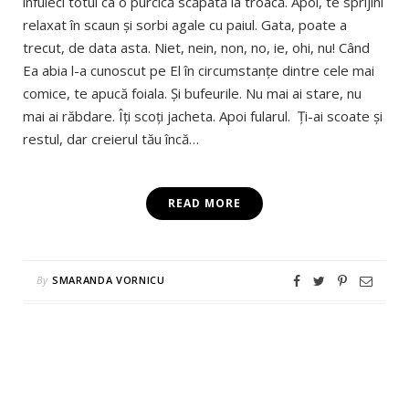
înfuleci totul ca o purcică scăpată la troacă. Apoi, te sprijini
relaxat în scaun şi sorbi agale cu paiul. Gata, poate a
trecut, de data asta. Niet, nein, non, no, ie, ohi, nu! Când
Ea abia l-a cunoscut pe El în circumstanţe dintre cele mai
comice, te apucă foiala. Şi bufeurile. Nu mai ai stare, nu
mai ai răbdare. Îţi scoţi jacheta. Apoi fularul. Ţi-ai scoate şi
restul, dar creierul tău încă…
READ MORE
By
SMARANDA VORNICU