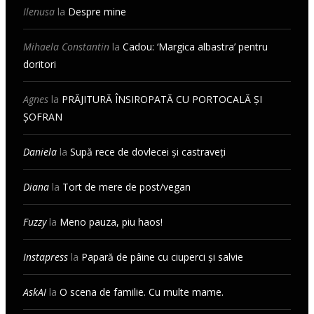
Ilenusa
la
Despre mine
Mihaela Constantin
la
Cadou: ‘Margica albastra’ pentru
doritori
Agnes
la
PRĂJITURĂ ÎNSIROPATĂ CU PORTOCALĂ ȘI
ȘOFRAN
Daniela
la
Supă rece de dovlecei și castraveți
Diana
la
Tort de mere de post/vegan
Fuzzy
la
Meno pauza, piu haos!
Instapress
la
Papară de pâine cu ciuperci și salvie
AskAI
la
O scena de familie. Cu multe mame.