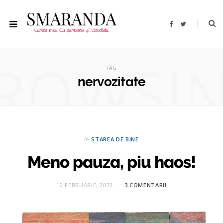
F
T
a
w
c
i
e
t
b
t
ROWSI
o
e
o
r
TAG
k
nervozitate
in
STAREA DE BINE
Meno pauza, piu haos!
12 FEBRUARIE, 2022
3 COMENTARII