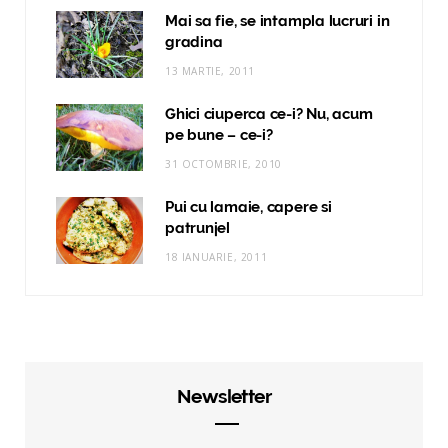
Mai sa fie, se intampla lucruri in
gradina
13 MARTIE, 2011
Ghici ciuperca ce-i? Nu, acum
pe bune – ce-i?
31 OCTOMBRIE, 2010
Pui cu lamaie, capere si
patrunjel
18 IANUARIE, 2011
Newsletter