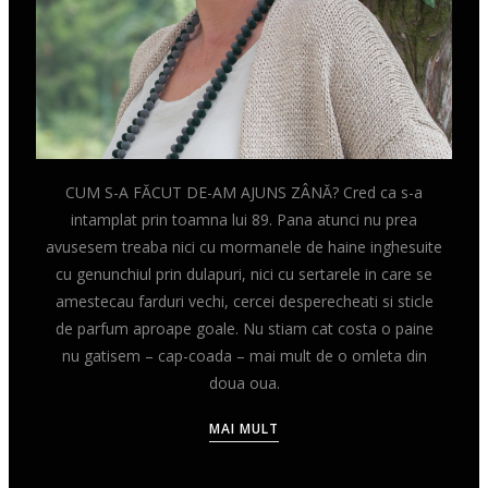
CUM S-A FĂCUT DE-AM AJUNS ZÂNĂ? Cred ca s-a
intamplat prin toamna lui 89. Pana atunci nu prea
avusesem treaba nici cu mormanele de haine inghesuite
cu genunchiul prin dulapuri, nici cu sertarele in care se
amestecau farduri vechi, cercei desperecheati si sticle
de parfum aproape goale. Nu stiam cat costa o paine
nu gatisem – cap-coada – mai mult de o omleta din
doua oua.
MAI MULT