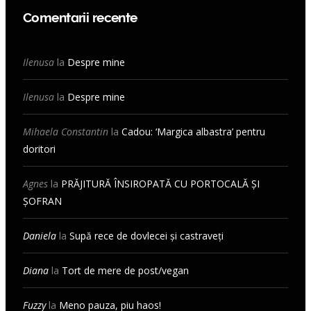
Comentarii recente
Ilenusa
la
Despre mine
Ilenusa
la
Despre mine
Mihaela Constantin
la
Cadou: ‘Margica albastra’ pentru
doritori
Agnes
la
PRĂJITURĂ ÎNSIROPATĂ CU PORTOCALĂ ȘI
ȘOFRAN
Daniela
la
Supă rece de dovlecei și castraveți
Diana
la
Tort de mere de post/vegan
Fuzzy
la
Meno pauza, piu haos!