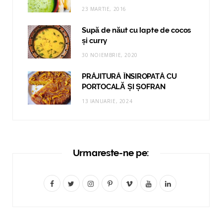
23 MARTIE, 2016
Supă de năut cu lapte de cocos
și curry
30 NOIEMBRIE, 2020
PRĂJITURĂ ÎNSIROPATĂ CU
PORTOCALĂ ȘI ȘOFRAN
13 IANUARIE, 2024
Urmareste-ne pe:
F
T
I
P
V
Y
L
a
w
n
i
i
o
i
c
i
s
n
m
u
n