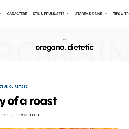
CARACTERE
STIL & FRUMUSETE
STAREA DE BINE
TIPS & TR
ROWSI
TAG
oregano. dietetic
ETUL CU RETETE
y of a roast
 2015
3 COMENTARII