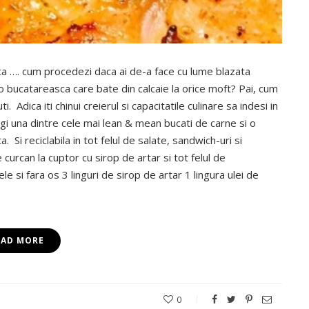
alta …. cum procedezi daca ai de-a face cu lume blazata
o bucatareasca care bate din calcaie la orice moft? Pai, cum
. Adica iti chinui creierul si capacitatile culinare sa indesi in
gi una dintre cele mai lean & mean bucati de carne si o
 Si reciclabila in tot felul de salate, sandwich-uri si
curcan la cuptor cu sirop de artar si tot felul de
e si fara os 3 linguri de sirop de artar 1 lingura ulei de
EAD MORE
0