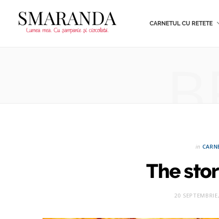
CARNETUL CU RETETE
B
in
CARN
The stor
20 SEPTEMBRIE,