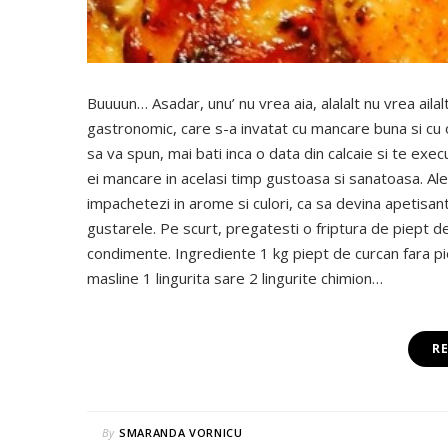
Buuuun… Asadar, unu’ nu vrea aia, alalalt nu vrea ail
gastronomic, care s-a invatat cu mancare buna si cu 
sa va spun, mai bati inca o data din calcaie si te executi
ei mancare in acelasi timp gustoasa si sanatoasa. Ale
impachetezi in arome si culori, ca sa devina apetisanta.
gustarele. Pe scurt, pregatesti o friptura de piept de 
condimente. Ingrediente 1 kg piept de curcan fara piel
masline 1 lingurita sare 2 lingurite chimion…
R
By
SMARANDA VORNICU