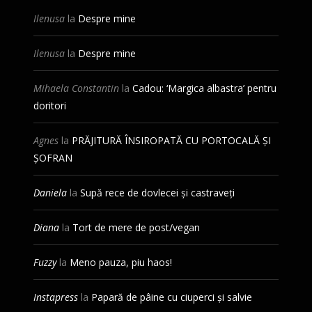
Ilenusa
la
Despre mine
Ilenusa
la
Despre mine
Mihaela Constantin
la
Cadou: ‘Margica albastra’ pentru
doritori
Agnes
la
PRĂJITURĂ ÎNSIROPATĂ CU PORTOCALĂ ȘI
ȘOFRAN
Daniela
la
Supă rece de dovlecei și castraveți
Diana
la
Tort de mere de post/vegan
Fuzzy
la
Meno pauza, piu haos!
Instapress
la
Papară de pâine cu ciuperci și salvie