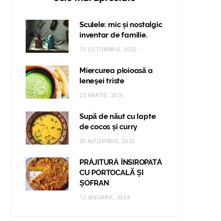
Sculele: mic și nostalgic
inventar de familie.
15 OCTOMBRIE, 2022
Miercurea ploioasă a
leneşei triste
23 MARTIE, 2016
Supă de năut cu lapte
de cocos și curry
30 NOIEMBRIE, 2020
PRĂJITURĂ ÎNSIROPATĂ
CU PORTOCALĂ ȘI
ȘOFRAN
13 IANUARIE, 2024