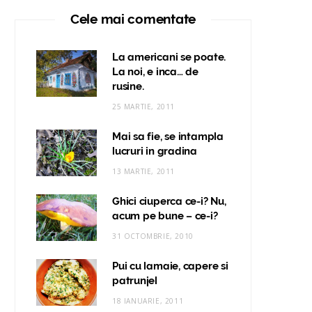
Cele mai comentate
La americani se poate.
La noi, e inca… de
rusine.
25 MARTIE, 2011
Mai sa fie, se intampla
lucruri in gradina
13 MARTIE, 2011
Ghici ciuperca ce-i? Nu,
acum pe bune – ce-i?
31 OCTOMBRIE, 2010
Pui cu lamaie, capere si
patrunjel
18 IANUARIE, 2011