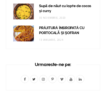
Supă de năut cu lapte de cocos
și curry
30 NOIEMBRIE, 2020
PRĂJITURĂ ÎNSIROPATĂ CU
PORTOCALĂ ȘI ȘOFRAN
13 IANUARIE, 2024
Urmareste-ne pe:
F
T
I
P
V
Y
L
a
w
n
i
i
o
i
c
i
s
n
m
u
n
e
t
t
t
e
T
k