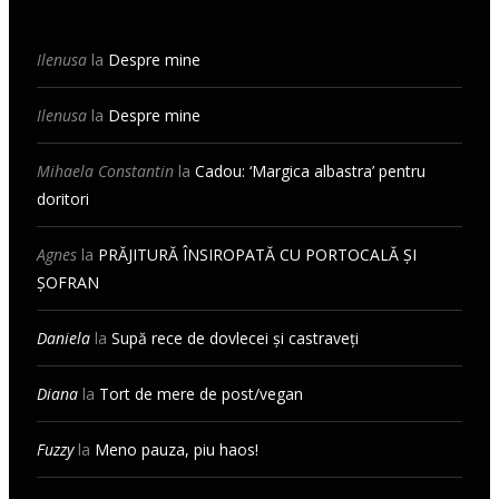
Ilenusa
la
Despre mine
Ilenusa
la
Despre mine
Mihaela Constantin
la
Cadou: ‘Margica albastra’ pentru
doritori
Agnes
la
PRĂJITURĂ ÎNSIROPATĂ CU PORTOCALĂ ȘI
ȘOFRAN
Daniela
la
Supă rece de dovlecei și castraveți
Diana
la
Tort de mere de post/vegan
Fuzzy
la
Meno pauza, piu haos!