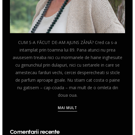
CUM S-A FĂCUT DE-AM AJUNS ZÂNĂ? Cred ca s-a
intamplat prin toamna lui 89. Pana atunci nu prea
avusesem treaba nici cu mormanele de haine inghesuite
cu genunchiul prin dulapuri, nici cu sertarele in care se
amestecau farduri vechi, cercei desperecheati si sticle
de parfum aproape goale. Nu stiam cat costa o paine
nu gatisem – cap-coada – mai mult de o omleta din
doua oua.
MAI MULT
Comentarii recente