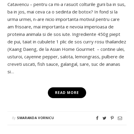
Catavencu – pentru ca mi-a rasucit colturile gurii ba in sus,
ba in jos, mai ceva ca o sedinta de botox? In fond si la
urma urmei, n-are nicio importanta motivul pentru care
am frisoare, mai importanta e nevoia imperioasa de
proteina animala si de sos iute. Ingrediente 450g piept
de pui, taiat in cubulete 1 plic de sos curry rosu thailandez
(Kaang Daeng, de la Asian Home Gourmet – contine ulei,
usturoi, cayenne pepper, salota, lemongrass, pulbere de
creveti uscati, fish sauce, galangal, sare, suc de ananas
si…
READ MORE
By
SMARANDA VORNICU