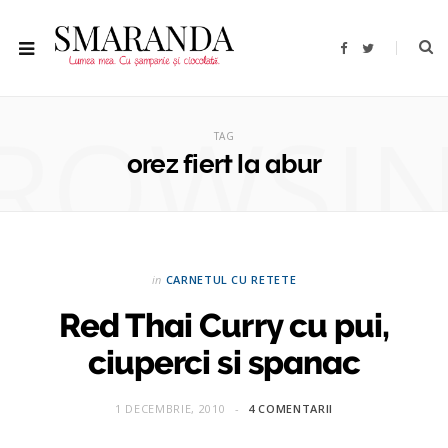
F
T
a
w
c
i
e
t
b
t
ROWSI
o
e
o
r
TAG
k
orez fiert la abur
in
CARNETUL CU RETETE
Red Thai Curry cu pui,
ciuperci si spanac
1 DECEMBRIE, 2010
4 COMENTARII