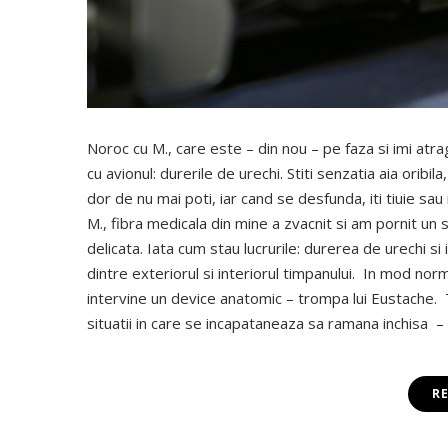
Noroc cu M., care este – din nou – pe faza si imi atra
cu avionul: durerile de urechi. Stiti senzatia aia oribila
dor de nu mai poti, iar cand se desfunda, iti tiuie sau
M., fibra medicala din mine a zvacnit si am pornit un 
delicata. Iata cum stau lucrurile: durerea de urechi 
dintre exteriorul si interiorul timpanului. In mod nor
intervine un device anatomic – trompa lui Eustache. T
situatii in care se incapataneaza sa ramana inchisa – a
R