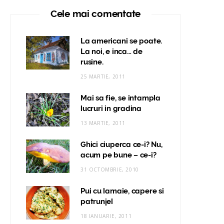
Cele mai comentate
La americani se poate.
La noi, e inca… de
rusine.
25 MARTIE, 2011
Mai sa fie, se intampla
lucruri in gradina
13 MARTIE, 2011
Ghici ciuperca ce-i? Nu,
acum pe bune – ce-i?
31 OCTOMBRIE, 2010
Pui cu lamaie, capere si
patrunjel
18 IANUARIE, 2011