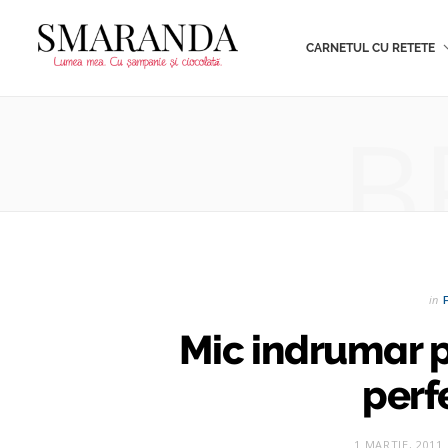
CARNETUL CU RETETE
B
in
Mic indrumar 
perfe
1 MARTIE, 2011