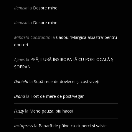
Ilenusa
la
Despre mine
Ilenusa
la
Despre mine
Mihaela Constantin
la
Cadou: ‘Margica albastra’ pentru
doritori
Agnes
la
PRĂJITURĂ ÎNSIROPATĂ CU PORTOCALĂ ȘI
ȘOFRAN
Daniela
la
Supă rece de dovlecei și castraveți
Diana
la
Tort de mere de post/vegan
Fuzzy
la
Meno pauza, piu haos!
Instapress
la
Papară de pâine cu ciuperci și salvie