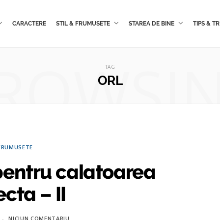
CARACTERE
STIL & FRUMUSETE
STAREA DE BINE
TIPS & TR
ROWSI
TAG
ORL
FRUMUSETE
pentru calatoarea
cta – II
NICIUN COMENTARIU