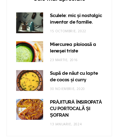
Sculele: mic și nostalgic
inventar de familie.
15 OCTOMBRIE, 2022
Miercurea ploioasă a
leneşei triste
23 MARTIE, 2016
Supă de năut cu lapte
de cocos și curry
30 NOIEMBRIE, 2020
PRĂJITURĂ ÎNSIROPATĂ
CU PORTOCALĂ ȘI
ȘOFRAN
13 IANUARIE, 2024