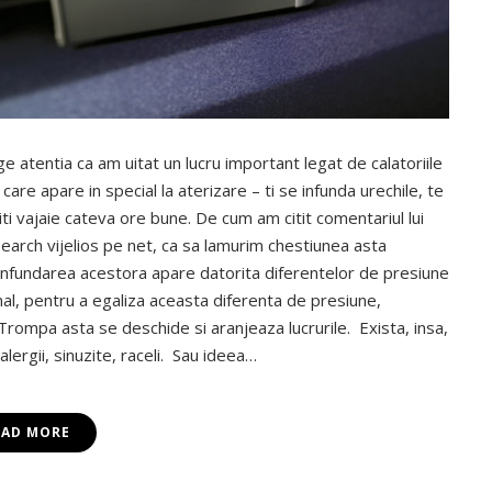
ge atentia ca am uitat un lucru important legat de calatoriile
, care apare in special la aterizare – ti se infunda urechile, te
 iti vajaie cateva ore bune. De cum am citit comentariul lui
search vijelios pe net, ca sa lamurim chestiunea asta
si infundarea acestora apare datorita diferentelor de presiune
mal, pentru a egaliza aceasta diferenta de presiune,
rompa asta se deschide si aranjeaza lucrurile. Exista, insa,
lergii, sinuzite, raceli. Sau ideea…
EAD MORE