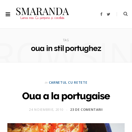
F
T
a
w
c
i
e
t
b
t
ROWSI
o
e
o
r
TAG
k
oua in stil portughez
in
CARNETUL CU RETETE
Oua a la portugaise
24 NOIEMBRIE, 2010
23 DE COMENTARII