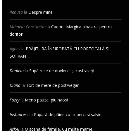
Ilenusa
la
Despre mine
Mihaela Constantin
la
Cadou: ‘Margica albastra’ pentru
doritori
Agnes
la
PRĂJITURĂ ÎNSIROPATĂ CU PORTOCALĂ ȘI
ȘOFRAN
Daniela
la
Supă rece de dovlecei și castraveți
Diana
la
Tort de mere de post/vegan
Fuzzy
la
Meno pauza, piu haos!
Instapress
la
Papară de pâine cu ciuperci și salvie
AskAI
la
O scena de familie. Cu multe mame.