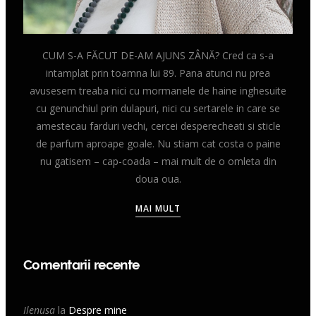
CUM S-A FĂCUT DE-AM AJUNS ZÂNĂ? Cred ca s-a
intamplat prin toamna lui 89. Pana atunci nu prea
avusesem treaba nici cu mormanele de haine inghesuite
cu genunchiul prin dulapuri, nici cu sertarele in care se
amestecau farduri vechi, cercei desperecheati si sticle
de parfum aproape goale. Nu stiam cat costa o paine
nu gatisem – cap-coada – mai mult de o omleta din
doua oua.
MAI MULT
Comentarii recente
Ilenusa
la
Despre mine