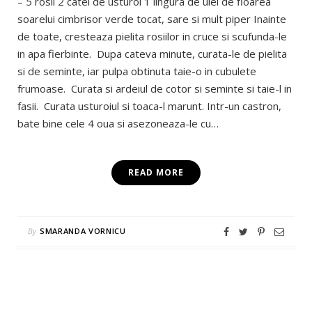
– 5 rosii 2 catei de usturoi 1 lingura de ulei de floarea
soarelui cimbrisor verde tocat, sare si mult piper Inainte
de toate, cresteaza pielita rosiilor in cruce si scufunda-le
in apa fierbinte. Dupa cateva minute, curata-le de pielita
si de seminte, iar pulpa obtinuta taie-o in cubulete
frumoase. Curata si ardeiul de cotor si seminte si taie-l in
fasii. Curata usturoiul si toaca-l marunt. Intr-un castron,
bate bine cele 4 oua si asezoneaza-le cu…
READ MORE
By
SMARANDA VORNICU