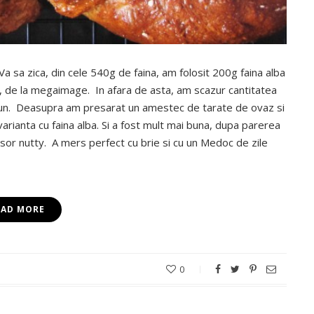
 Va sa zica, din cele 540g de faina, am folosit 200g faina alba
le, de la megaimage. In afara de asta, am scazur cantitatea
brun. Deasupra am presarat un amestec de tarate de ovaz si
rianta cu faina alba. Si a fost mult mai buna, dupa parerea
usor nutty. A mers perfect cu brie si cu un Medoc de zile
EAD MORE
0