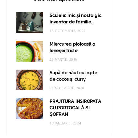
Sculele: mic și nostalgic
inventar de familie.
15 OCTOMBRIE, 2022
Miercurea ploioasă a
leneşei triste
23 MARTIE, 2016
Supă de năut cu lapte
de cocos și curry
30 NOIEMBRIE, 2020
PRĂJITURĂ ÎNSIROPATĂ
CU PORTOCALĂ ȘI
ȘOFRAN
13 IANUARIE, 2024