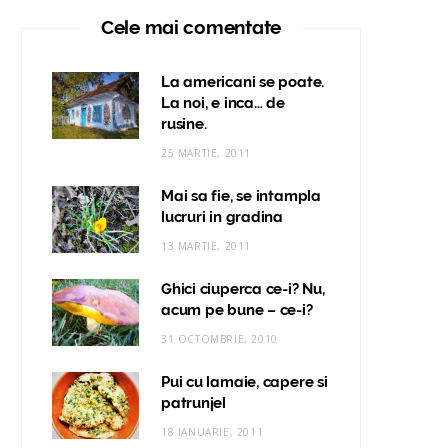
Cele mai comentate
La americani se poate.
La noi, e inca… de
rusine.
25 MARTIE, 2011
Mai sa fie, se intampla
lucruri in gradina
13 MARTIE, 2011
Ghici ciuperca ce-i? Nu,
acum pe bune – ce-i?
31 OCTOMBRIE, 2010
Pui cu lamaie, capere si
patrunjel
18 IANUARIE, 2011