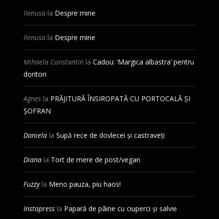
Ilenusa
la
Despre mine
Ilenusa
la
Despre mine
Mihaela Constantin
la
Cadou: ‘Margica albastra’ pentru
doritori
Agnes
la
PRĂJITURĂ ÎNSIROPATĂ CU PORTOCALĂ ȘI
ȘOFRAN
Daniela
la
Supă rece de dovlecei și castraveți
Diana
la
Tort de mere de post/vegan
Fuzzy
la
Meno pauza, piu haos!
Instapress
la
Papară de pâine cu ciuperci și salvie