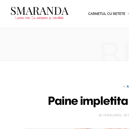
CARNETUL CU RETETE
B
in
A
Paine impletita
28 FEBRUARIE, 20