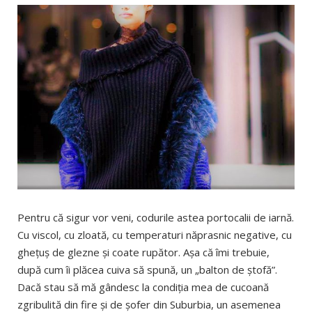
Pentru că sigur vor veni, codurile astea portocalii de iarnă.
Cu viscol, cu zloată, cu temperaturi năprasnic negative, cu
gheţuş de glezne şi coate rupător. Aşa că îmi trebuie,
după cum îi plăcea cuiva să spună, un „balton de ştofă”.
Dacă stau să mă gândesc la condiţia mea de cucoană
zgribulită din fire şi de şofer din Suburbia, un asemenea