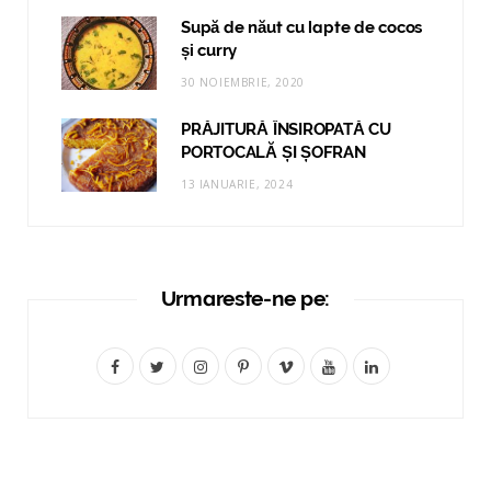
Supă de năut cu lapte de cocos
și curry
30 NOIEMBRIE, 2020
PRĂJITURĂ ÎNSIROPATĂ CU
PORTOCALĂ ȘI ȘOFRAN
13 IANUARIE, 2024
Urmareste-ne pe:
F
T
I
P
V
Y
L
a
w
n
i
i
o
i
c
i
s
n
m
u
n
e
t
t
t
e
T
k