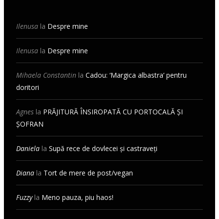
Ilenusa
la
Despre mine
Ilenusa
la
Despre mine
Mihaela Constantin
la
Cadou: ‘Margica albastra’ pentru
doritori
Agnes
la
PRĂJITURĂ ÎNSIROPATĂ CU PORTOCALĂ ȘI
ȘOFRAN
Daniela
la
Supă rece de dovlecei și castraveți
Diana
la
Tort de mere de post/vegan
Fuzzy
la
Meno pauza, piu haos!