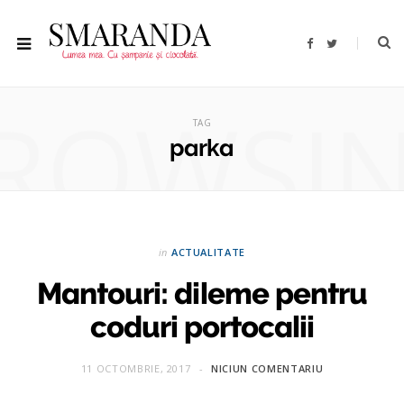
F
T
a
w
c
i
e
t
b
t
ROWSI
o
e
o
r
TAG
k
parka
in
ACTUALITATE
Mantouri: dileme pentru
coduri portocalii
11 OCTOMBRIE, 2017
NICIUN COMENTARIU