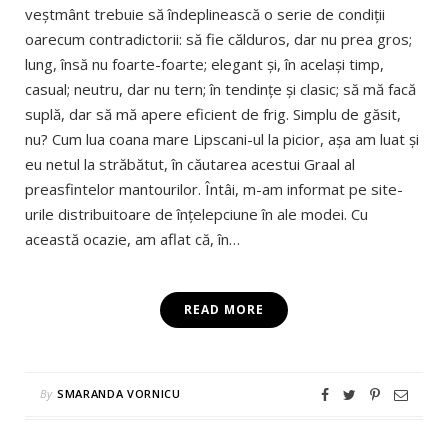
veştmânt trebuie să îndeplinească o serie de condiţii
oarecum contradictorii: să fie călduros, dar nu prea gros;
lung, însă nu foarte-foarte; elegant şi, în acelaşi timp,
casual; neutru, dar nu tern; în tendinţe şi clasic; să mă facă
suplă, dar să mă apere eficient de frig. Simplu de găsit,
nu? Cum lua coana mare Lipscani-ul la picior, aşa am luat şi
eu netul la străbătut, în căutarea acestui Graal al
preasfintelor mantourilor. Întâi, m-am informat pe site-
urile distribuitoare de înţelepciune în ale modei. Cu
această ocazie, am aflat că, în…
READ MORE
By
SMARANDA VORNICU