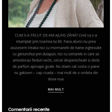
CUM S-A FĂCUT DE-AM AJUNS ZÂNĂ? Cred ca s-a
intamplat prin toamna lui 89. Pana atunci nu prea
avusesem treaba nici cu mormanele de haine inghesuite
cu genunchiul prin dulapuri, nici cu sertarele in care se
amestecau farduri vechi, cercei desperecheati si sticle
de parfum aproape goale. Nu stiam cat costa o paine
nu gatisem – cap-coada – mai mult de o omleta din
doua oua.
MAI MULT
Comentarii recente