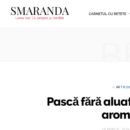
CARNETUL CU RETETE
B
in
ARTICO
Pască fără aluat:
aromă
26 APRILIE, 2016