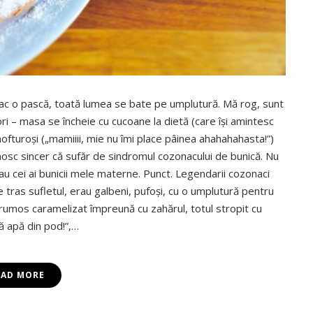
 fac o pască, toată lumea se bate pe umplutură. Mă rog, sunt
ori – masa se încheie cu cucoane la dietă (care îşi amintesc
ofturoşi („mamiiii, mie nu îmi place pâinea ahahahahasta!”)
unosc sincer că sufăr de sindromul cozonacului de bunică. Nu
au cei ai bunicii mele materne. Punct. Legendarii cozonaci
 tras sufletul, erau galbeni, pufoşi, cu o umplutură pentru
frumos caramelizat împreună cu zahărul, totul stropit cu
ă apă din pod!”,…
EAD MORE