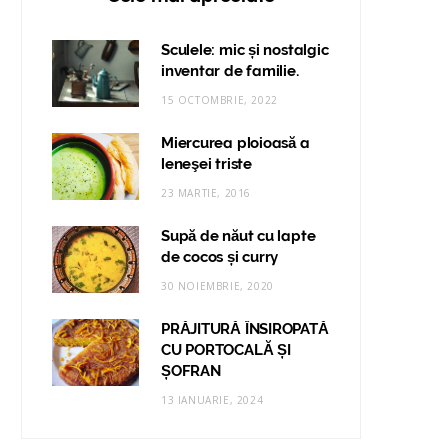
Sculele: mic și nostalgic
inventar de familie.
15 OCTOMBRIE, 2022
Miercurea ploioasă a
leneşei triste
23 MARTIE, 2016
Supă de năut cu lapte
de cocos și curry
30 NOIEMBRIE, 2020
PRĂJITURĂ ÎNSIROPATĂ
CU PORTOCALĂ ȘI
ȘOFRAN
13 IANUARIE, 2024