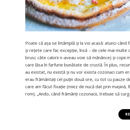
Poate că aşa se întâmplă şi la voi acasă: atunci când
şi reţete care fac excepţie, însă – de cele mai multe 
brusc câte calorii n-aveau voie să mănânce) şi copii m
care lăsa în farfurie bunătate de crustă. În plus, rec
au existat, nu există şi nu vor exista cozonaci cum er
erau frământaţi cel puţin două ore, cu tot cu pauze de
care am făcut fixaţie (miez de nucă dat prin maşină, 
rom). „Ando, când frămânţi cozonacii, trebuie să curg
R