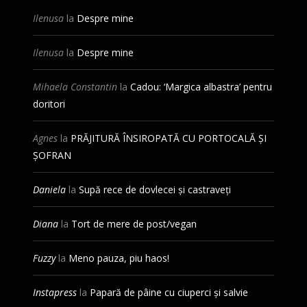
Ilenusa
la
Despre mine
Ilenusa
la
Despre mine
Mihaela Constantin
la
Cadou: ‘Margica albastra’ pentru
doritori
Agnes
la
PRĂJITURĂ ÎNSIROPATĂ CU PORTOCALĂ ȘI
ȘOFRAN
Daniela
la
Supă rece de dovlecei și castraveți
Diana
la
Tort de mere de post/vegan
Fuzzy
la
Meno pauza, piu haos!
Instapress
la
Papară de pâine cu ciuperci și salvie