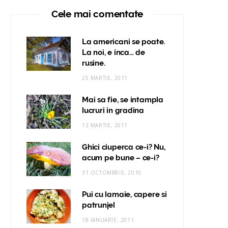
Cele mai comentate
La americani se poate.
La noi, e inca… de
rusine.
25 MARTIE, 2011
Mai sa fie, se intampla
lucruri in gradina
13 MARTIE, 2011
Ghici ciuperca ce-i? Nu,
acum pe bune – ce-i?
31 OCTOMBRIE, 2010
Pui cu lamaie, capere si
patrunjel
18 IANUARIE, 2011