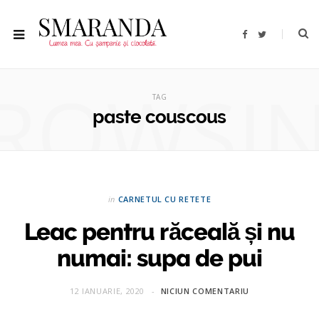
F
T
a
w
c
i
e
t
b
t
ROWSI
o
e
o
r
TAG
k
paste couscous
in
CARNETUL CU RETETE
Leac pentru răceală și nu
numai: supa de pui
12 IANUARIE, 2020
NICIUN COMENTARIU