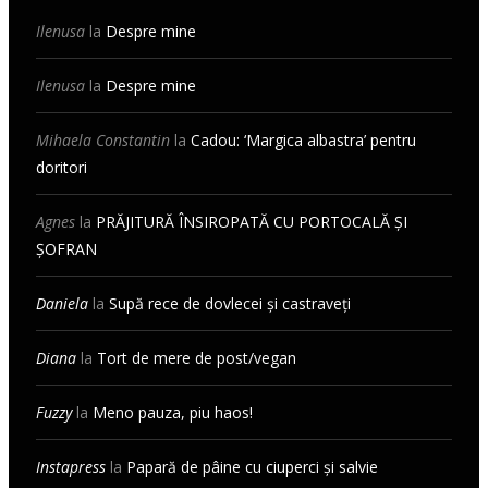
Ilenusa
la
Despre mine
Ilenusa
la
Despre mine
Mihaela Constantin
la
Cadou: ‘Margica albastra’ pentru
doritori
Agnes
la
PRĂJITURĂ ÎNSIROPATĂ CU PORTOCALĂ ȘI
ȘOFRAN
Daniela
la
Supă rece de dovlecei și castraveți
Diana
la
Tort de mere de post/vegan
Fuzzy
la
Meno pauza, piu haos!
Instapress
la
Papară de pâine cu ciuperci și salvie