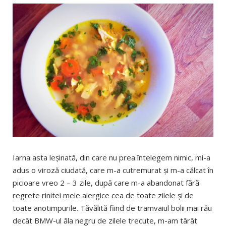
Iarna asta leșinată, din care nu prea întelegem nimic, mi-a
adus o viroză ciudată, care m-a cutremurat și m-a călcat în
picioare vreo 2 – 3 zile, după care m-a abandonat fără
regrete rinitei mele alergice cea de toate zilele și de
toate anotimpurile. Tăvălită fiind de tramvaiul bolii mai rău
decât BMW-ul ăla negru de zilele trecute, m-am târât