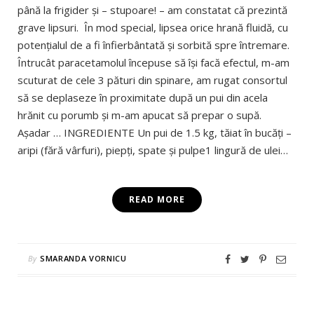
până la frigider și – stupoare! – am constatat că prezintă
grave lipsuri. În mod special, lipsea orice hrană fluidă, cu
potențialul de a fi înfierbântată și sorbită spre întremare.
Întrucât paracetamolul începuse să își facă efectul, m-am
scuturat de cele 3 pături din spinare, am rugat consortul
să se deplaseze în proximitate după un pui din acela
hrănit cu porumb și m-am apucat să prepar o supă.
Așadar … INGREDIENTE Un pui de 1.5 kg, tăiat în bucăți –
aripi (fără vârfuri), piepți, spate și pulpe1 lingură de ulei…
READ MORE
By
SMARANDA VORNICU