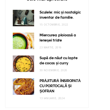
Sculele: mic și nostalgic
inventar de familie.
15 OCTOMBRIE, 2022
Miercurea ploioasă a
leneşei triste
23 MARTIE, 2016
Supă de năut cu lapte
de cocos și curry
30 NOIEMBRIE, 2020
PRĂJITURĂ ÎNSIROPATĂ
CU PORTOCALĂ ȘI
ȘOFRAN
13 IANUARIE, 2024