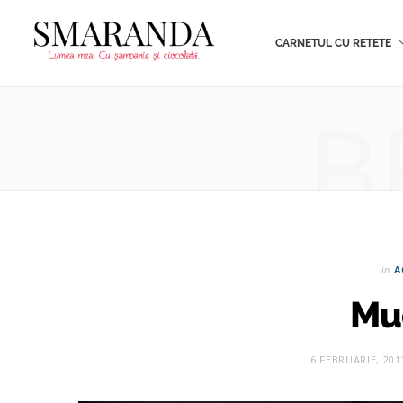
CARNETUL CU RETETE
B
in
A
Mu
6 FEBRUARIE, 201