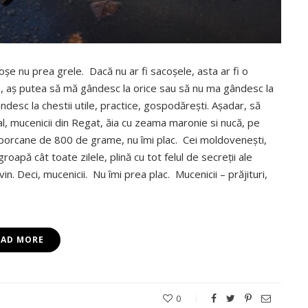
oşe nu prea grele. Dacă nu ar fi sacoşele, asta ar fi o
e, aş putea să mă gândesc la orice sau să nu ma gândesc la
ndesc la chestii utile, practice, gospodăreşti. Aşadar, să
l, mucenicii din Regat, ăia cu zeama maronie si nucă, pe
n borcane de 800 de grame, nu îmi plac. Cei moldoveneşti,
oapă cât toate zilele, plină cu tot felul de secreţii ale
in. Deci, mucenicii. Nu îmi prea plac. Mucenicii – prăjituri,
EAD MORE
0