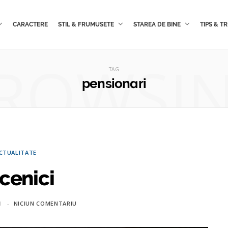
CARACTERE
STIL & FRUMUSETE
STAREA DE BINE
TIPS & TR
ROWSI
TAG
pensionari
CTUALITATE
cenici
1
NICIUN COMENTARIU