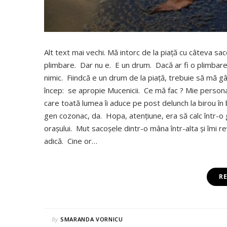
Alt text mai vechi. Mă intorc de la piaţă cu câteva sac
plimbare. Dar nu e. E un drum. Dacă ar fi o plimbar
nimic. Fiindcă e un drum de la piaţă, trebuie să mă gâ
încep: se apropie Mucenicii. Ce mă fac ? Mie persona
care toată lumea îi aduce pe post delunch la birou î
gen cozonac, da. Hopa, atenţiune, era să calc într-o gr
oraşului. Mut sacoşele dintr-o mâna într-alta şi îmi rev
adică. Cine or…
R
By
SMARANDA VORNICU