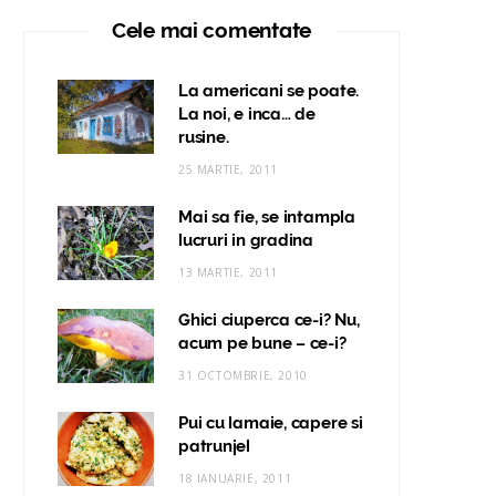
Cele mai comentate
La americani se poate.
La noi, e inca… de
rusine.
25 MARTIE, 2011
Mai sa fie, se intampla
lucruri in gradina
13 MARTIE, 2011
Ghici ciuperca ce-i? Nu,
acum pe bune – ce-i?
31 OCTOMBRIE, 2010
Pui cu lamaie, capere si
patrunjel
18 IANUARIE, 2011