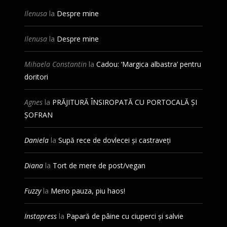
Ilenusa
la
Despre mine
Ilenusa
la
Despre mine
Mihaela Constantin
la
Cadou: ‘Margica albastra’ pentru
doritori
Agnes
la
PRĂJITURĂ ÎNSIROPATĂ CU PORTOCALĂ ȘI
ȘOFRAN
Daniela
la
Supă rece de dovlecei și castraveți
Diana
la
Tort de mere de post/vegan
Fuzzy
la
Meno pauza, piu haos!
Instapress
la
Papară de pâine cu ciuperci și salvie