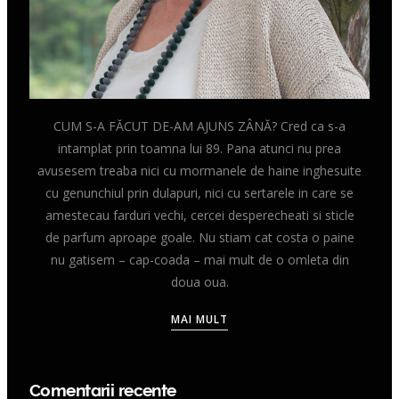
CUM S-A FĂCUT DE-AM AJUNS ZÂNĂ? Cred ca s-a
intamplat prin toamna lui 89. Pana atunci nu prea
avusesem treaba nici cu mormanele de haine inghesuite
cu genunchiul prin dulapuri, nici cu sertarele in care se
amestecau farduri vechi, cercei desperecheati si sticle
de parfum aproape goale. Nu stiam cat costa o paine
nu gatisem – cap-coada – mai mult de o omleta din
doua oua.
MAI MULT
Comentarii recente