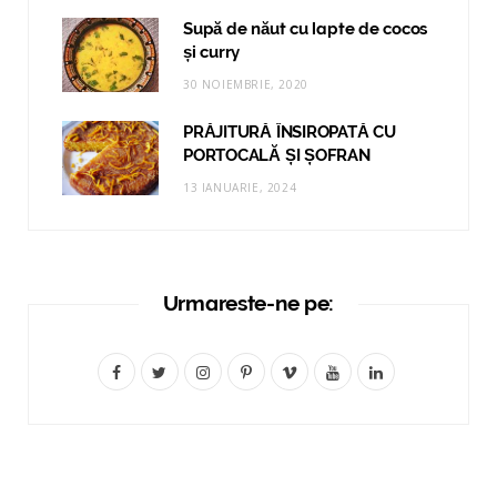
Supă de năut cu lapte de cocos
și curry
30 NOIEMBRIE, 2020
PRĂJITURĂ ÎNSIROPATĂ CU
PORTOCALĂ ȘI ȘOFRAN
13 IANUARIE, 2024
Urmareste-ne pe:
F
T
I
P
V
Y
L
a
w
n
i
i
o
i
c
i
s
n
m
u
n
e
t
t
t
e
T
k