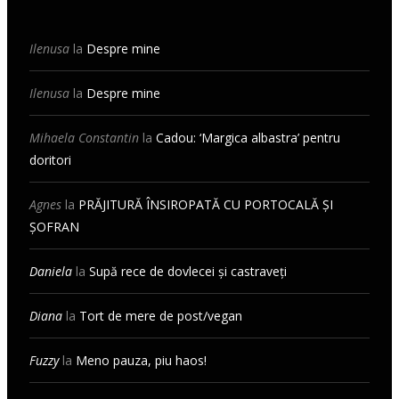
Ilenusa
la
Despre mine
Ilenusa
la
Despre mine
Mihaela Constantin
la
Cadou: ‘Margica albastra’ pentru
doritori
Agnes
la
PRĂJITURĂ ÎNSIROPATĂ CU PORTOCALĂ ȘI
ȘOFRAN
Daniela
la
Supă rece de dovlecei și castraveți
Diana
la
Tort de mere de post/vegan
Fuzzy
la
Meno pauza, piu haos!