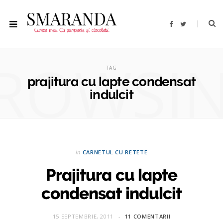
F
T
a
w
c
i
e
t
b
t
ROWSI
o
e
o
r
TAG
k
prajitura cu lapte condensat
indulcit
in
CARNETUL CU RETETE
Prajitura cu lapte
condensat indulcit
15 SEPTEMBRIE, 2011
11 COMENTARII