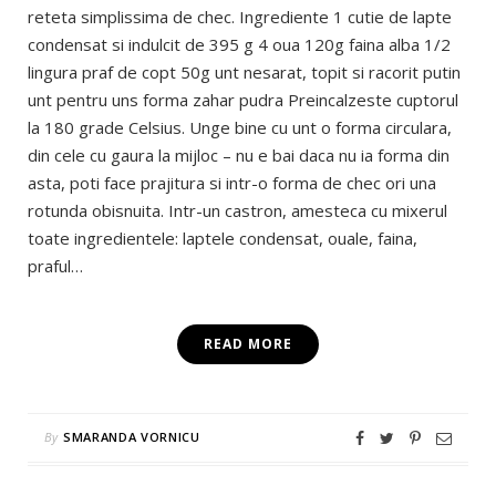
reteta simplissima de chec. Ingrediente 1 cutie de lapte
condensat si indulcit de 395 g 4 oua 120g faina alba 1/2
lingura praf de copt 50g unt nesarat, topit si racorit putin
unt pentru uns forma zahar pudra Preincalzeste cuptorul
la 180 grade Celsius. Unge bine cu unt o forma circulara,
din cele cu gaura la mijloc – nu e bai daca nu ia forma din
asta, poti face prajitura si intr-o forma de chec ori una
rotunda obisnuita. Intr-un castron, amesteca cu mixerul
toate ingredientele: laptele condensat, ouale, faina,
praful…
READ MORE
By
SMARANDA VORNICU