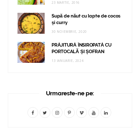
23 MARTIE, 2016
Supă de năut cu lapte de cocos
și curry
30 NOIEMBRIE, 2020
PRĂJITURĂ ÎNSIROPATĂ CU
PORTOCALĂ ȘI ȘOFRAN
13 IANUARIE, 2024
Urmareste-ne pe:
F
T
I
P
V
Y
L
a
w
n
i
i
o
i
c
i
s
n
m
u
n