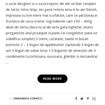
o sa le dezghet si o sa incropesc din ele un blat complet
de tarta. Intre timp, am gasit reteta asta si le-am folosit,
impreuna cu trei mere mai scofalcite, care se plictiseau in
fructiera de ceva vreme. Ingrediente cam 350 – 400g
aluat de tarta (daca nu ai din asta gata inghetat, atunci
pregateste unul proaspat si pune-l in congelator pana se
solidifica complet) 3 mere, curatate, taiate in bucati
potrivite 2 – 3 linguri de applebutter (optional) 3 linguri de
unt 3 linguri de zahar brun 1.5 lingurite de amestec de 4
condimente (scortisoara, nucsoara, ghimbir si micsandra)
…
READ MORE
By
SMARANDA VORNICU