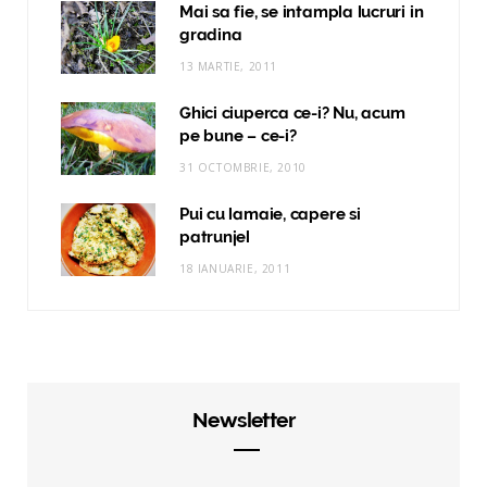
Mai sa fie, se intampla lucruri in
gradina
13 MARTIE, 2011
Ghici ciuperca ce-i? Nu, acum
pe bune – ce-i?
31 OCTOMBRIE, 2010
Pui cu lamaie, capere si
patrunjel
18 IANUARIE, 2011
Newsletter