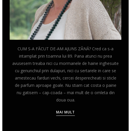
CUM S-A FĂCUT DE-AM AJUNS ZÂNĂ? Cred ca s-a
intamplat prin toamna lui 89. Pana atunci nu prea
avusesem treaba nici cu mormanele de haine inghesuite
cu genunchiul prin dulapuri, nici cu sertarele in care se
amestecau farduri vechi, cercei desperecheati si sticle
de parfum aproape goale. Nu stiam cat costa o paine
nu gatisem – cap-coada – mai mult de o omleta din
doua oua.
MAI MULT