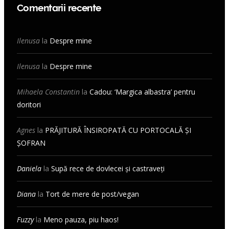
Comentarii recente
Ilenusa
la
Despre mine
Ilenusa
la
Despre mine
Mihaela Constantin
la
Cadou: ‘Margica albastra’ pentru
doritori
Agnes
la
PRĂJITURĂ ÎNSIROPATĂ CU PORTOCALĂ ȘI
ȘOFRAN
Daniela
la
Supă rece de dovlecei și castraveți
Diana
la
Tort de mere de post/vegan
Fuzzy
la
Meno pauza, piu haos!