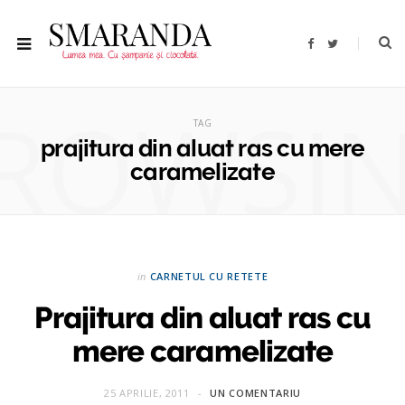
F
T
a
w
c
i
e
t
b
t
ROWSI
o
e
o
r
TAG
k
prajitura din aluat ras cu mere
caramelizate
in
CARNETUL CU RETETE
Prajitura din aluat ras cu
mere caramelizate
25 APRILIE, 2011
UN COMENTARIU