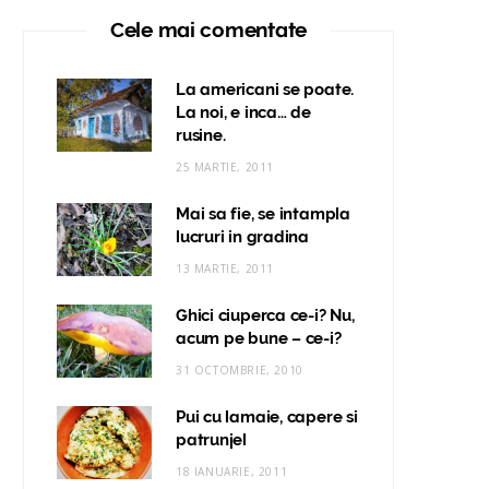
Cele mai comentate
La americani se poate.
La noi, e inca… de
rusine.
25 MARTIE, 2011
Mai sa fie, se intampla
lucruri in gradina
13 MARTIE, 2011
Ghici ciuperca ce-i? Nu,
acum pe bune – ce-i?
31 OCTOMBRIE, 2010
Pui cu lamaie, capere si
patrunjel
18 IANUARIE, 2011