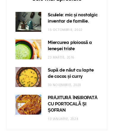
Sculele: mic și nostalgic
inventar de familie.
15 OCTOMBRIE, 2022
Miercurea ploioasă a
leneşei triste
23 MARTIE, 2016
Supă de năut cu lapte
de cocos și curry
30 NOIEMBRIE, 2020
PRĂJITURĂ ÎNSIROPATĂ
CU PORTOCALĂ ȘI
ȘOFRAN
13 IANUARIE, 2024