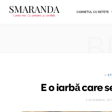
CARNETUL CU RETETE
B
in
ST
E o iarbă care 
9 NOIEMBRIE, 201