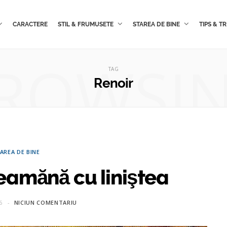
CARACTERE
STIL & FRUMUSETE
STAREA DE BINE
TIPS & TR
ROWSI
TAG
Renoir
AREA DE BINE
seamănă cu liniştea
6
NICIUN COMENTARIU