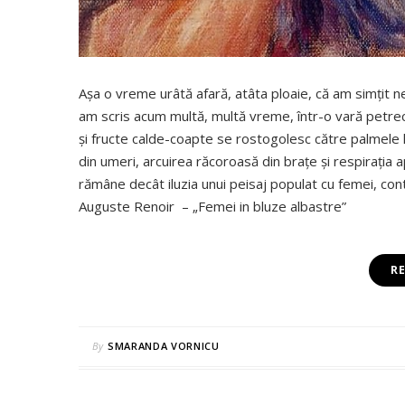
Aşa o vreme urâtă afară, atâta ploaie, că am simţit 
am scris acum multă, multă vreme, într-o vară petrec
şi fructe calde-coapte se rostogolesc către palmele lor.
din umeri, arcuirea răcoroasă din braţe şi respiraţia ap
rămâne decât iluzia unui peisaj populat cu femei, cont
Auguste Renoir – „Femei in bluze albastre”
R
By
SMARANDA VORNICU