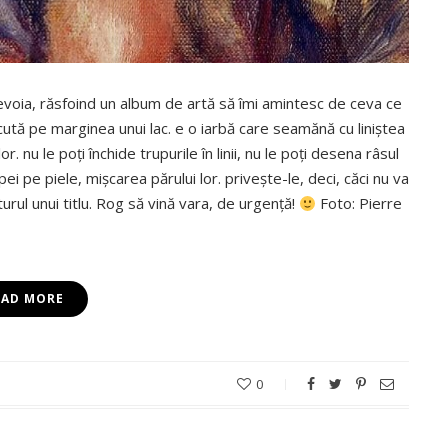
nevoia, răsfoind un album de artă să îmi amintesc de ceva ce
ută pe marginea unui lac. e o iarbă care seamănă cu liniştea
 nu le poţi închide trupurile în linii, nu le poţi desena râsul
ei pe piele, mişcarea părului lor. priveşte-le, deci, căci nu va
urul unui titlu. Rog să vină vara, de urgenţă!
Foto: Pierre
EAD MORE
0