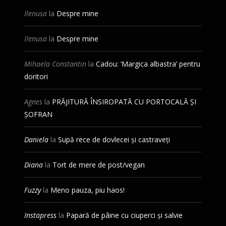
Ilenusa
la
Despre mine
Ilenusa
la
Despre mine
Mihaela Constantin
la
Cadou: ‘Margica albastra’ pentru
doritori
Agnes
la
PRĂJITURĂ ÎNSIROPATĂ CU PORTOCALĂ ȘI
ȘOFRAN
Daniela
la
Supă rece de dovlecei și castraveți
Diana
la
Tort de mere de post/vegan
Fuzzy
la
Meno pauza, piu haos!
Instapress
la
Papară de pâine cu ciuperci și salvie