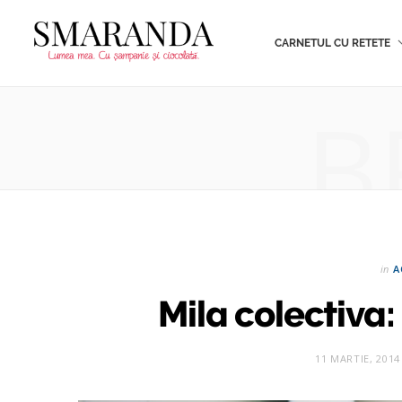
CARNETUL CU RETETE
B
in
A
Mila colectiva:
11 MARTIE, 2014