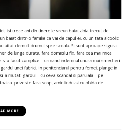
i, isi trece ani din tinerete vreun baiat abia trecut de
 baiat dintr-o familie ca vai de capul ei, cu un tata alcoolic
e au uitat demult drumul spre scoala. Si sunt aproape sigura
er de lunga durata, fara domiciliu fix, fara cea mai mica
 s-a facut complice – urmand indemnul unora mai smecheri
gardul unei fabrici. In penitenciarul pentru femei, plange in
i-a mutat gardul – cu ceva scandal si paruiala – pe
ustoaica priveste fara scop, amintindu-si cu obida de
EAD MORE