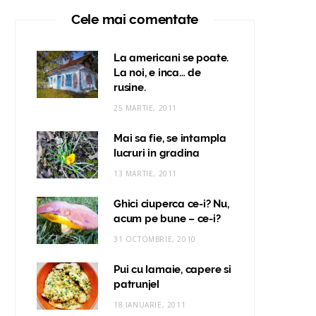
Cele mai comentate
La americani se poate.
La noi, e inca… de
rusine.
25 MARTIE, 2011
Mai sa fie, se intampla
lucruri in gradina
13 MARTIE, 2011
Ghici ciuperca ce-i? Nu,
acum pe bune – ce-i?
31 OCTOMBRIE, 2010
Pui cu lamaie, capere si
patrunjel
18 IANUARIE, 2011