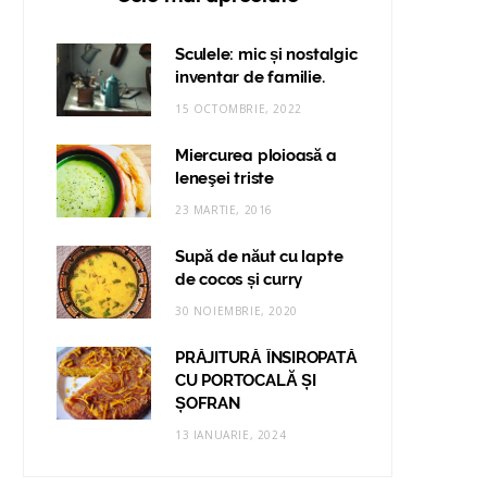
Sculele: mic și nostalgic
inventar de familie.
15 OCTOMBRIE, 2022
Miercurea ploioasă a
leneşei triste
23 MARTIE, 2016
Supă de năut cu lapte
de cocos și curry
30 NOIEMBRIE, 2020
PRĂJITURĂ ÎNSIROPATĂ
CU PORTOCALĂ ȘI
ȘOFRAN
13 IANUARIE, 2024