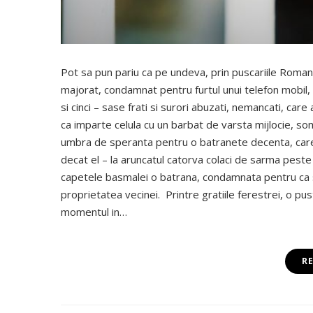
Pot sa pun pariu ca pe undeva, prin puscariile Romanie
majorat, condamnat pentru furtul unui telefon mobil, un
si cinci – sase frati si surori abuzati, nemancati, car
ca imparte celula cu un barbat de varsta mijlocie, som
umbra de speranta pentru o batranete decenta, care
decat el – la aruncatul catorva colaci de sarma peste 
capetele basmalei o batrana, condamnata pentru ca s
proprietatea vecinei. Printre gratiile ferestrei, o p
momentul in…
R