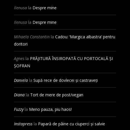
Ilenusa
la
Despre mine
Ilenusa
la
Despre mine
Mihaela Constantin
la
Cadou: ‘Margica albastra’ pentru
doritori
Agnes
la
PRĂJITURĂ ÎNSIROPATĂ CU PORTOCALĂ ȘI
ȘOFRAN
Daniela
la
Supă rece de dovlecei și castraveți
Diana
la
Tort de mere de post/vegan
Fuzzy
la
Meno pauza, piu haos!
Instapress
la
Papară de pâine cu ciuperci și salvie