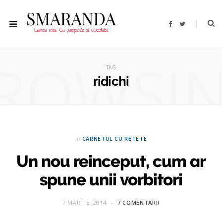
F
T
a
w
c
i
e
t
b
t
ROWSI
o
e
o
r
TAG
k
ridichi
in
CARNETUL CU RETETE
Un nou reinceput, cum ar
spune unii vorbitori
7 MARTIE, 2014
7 COMENTARII