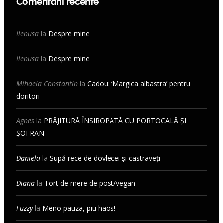
Comentarii recente
Ilenusa
la
Despre mine
Ilenusa
la
Despre mine
Mihaela Constantin
la
Cadou: ‘Margica albastra’ pentru
doritori
Agnes
la
PRĂJITURĂ ÎNSIROPATĂ CU PORTOCALĂ ȘI
ȘOFRAN
Daniela
la
Supă rece de dovlecei și castraveți
Diana
la
Tort de mere de post/vegan
Fuzzy
la
Meno pauza, piu haos!