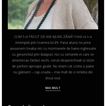
CUM S-A FĂCUT DE-AM AJUNS ZÂNĂ? Cred ca s-a
intamplat prin toamna lui 89. Pana atunci nu prea
avusesem treaba nici cu mormanele de haine inghesuite
cu genunchiul prin dulapuri, nici cu sertarele in care se
amestecau farduri vechi, cercei desperecheati si sticle
de parfum aproape goale. Nu stiam cat costa o paine
nu gatisem – cap-coada – mai mult de o omleta din
doua oua.
MAI MULT