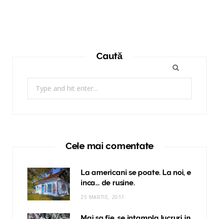
Caută
Search
for:
Cele mai comentate
La americani se poate. La noi, e
inca… de rusine.
25 MARTIE, 2011
Mai sa fie, se intampla lucruri in