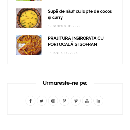
Supă de năut cu lapte de cocos
și curry
30 NOIEMBRIE, 2020
PRĂJITURĂ ÎNSIROPATĂ CU
PORTOCALĂ ȘI ȘOFRAN
13 IANUARIE, 2024
Urmareste-ne pe:
F
T
I
P
V
Y
L
a
w
n
i
i
o
i
c
i
s
n
m
u
n