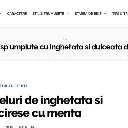
CARACTERE
STIL & FRUMUSETE
STAREA DE BINE
TIPS & TR
ROWSI
TAG
Crisp umplute cu inghetata si dulceata 
ETUL CU RETETE
eluri de inghetata si
cirese cu menta
28 DE COMENTARII