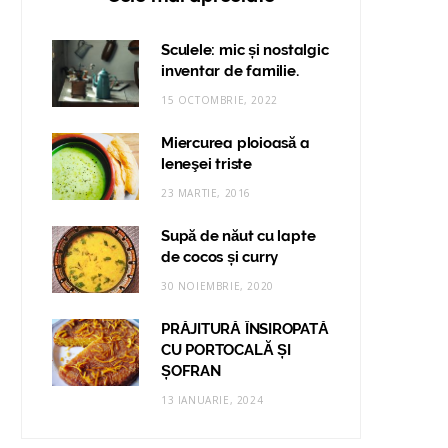
Sculele: mic și nostalgic
inventar de familie.
15 OCTOMBRIE, 2022
Miercurea ploioasă a
leneşei triste
23 MARTIE, 2016
Supă de năut cu lapte
de cocos și curry
30 NOIEMBRIE, 2020
PRĂJITURĂ ÎNSIROPATĂ
CU PORTOCALĂ ȘI
ȘOFRAN
13 IANUARIE, 2024