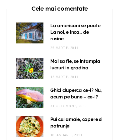
Cele mai comentate
La americani se poate.
La noi, e inca… de
rusine.
25 MARTIE, 2011
Mai sa fie, se intampla
lucruri in gradina
13 MARTIE, 2011
Ghici ciuperca ce-i? Nu,
acum pe bune – ce-i?
31 OCTOMBRIE, 2010
Pui cu lamaie, capere si
patrunjel
18 IANUARIE, 2011