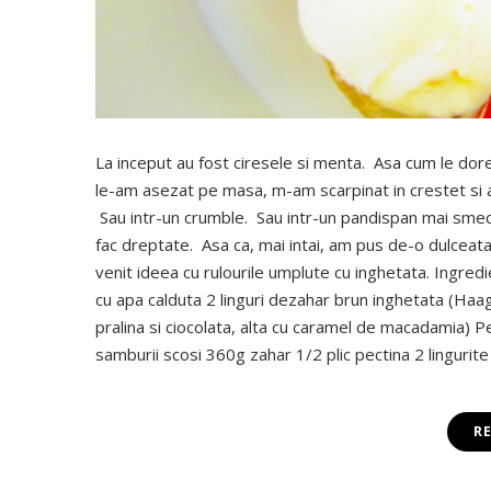
La inceput au fost ciresele si menta. Asa cum le dor
le-am asezat pe masa, m-am scarpinat in crestet si am
Sau intr-un crumble. Sau intr-un pandispan mai smec
fac dreptate. Asa ca, mai intai, am pus de-o dulceata
venit ideea cu rulourile umplute cu inghetata. Ingredi
cu apa calduta 2 linguri dezahar brun inghetata (Haag
pralina si ciocolata, alta cu caramel de macadamia) 
samburii scosi 360g zahar 1/2 plic pectina 2 lingurit
R