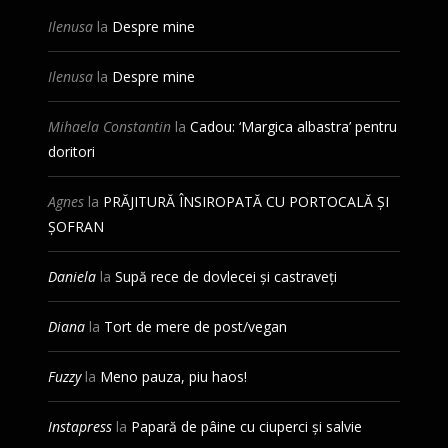
Ilenusa
la
Despre mine
Ilenusa
la
Despre mine
Mihaela Constantin
la
Cadou: ‘Margica albastra’ pentru
doritori
Agnes
la
PRĂJITURĂ ÎNSIROPATĂ CU PORTOCALĂ ȘI
ȘOFRAN
Daniela
la
Supă rece de dovlecei și castraveți
Diana
la
Tort de mere de post/vegan
Fuzzy
la
Meno pauza, piu haos!
Instapress
la
Papară de pâine cu ciuperci și salvie