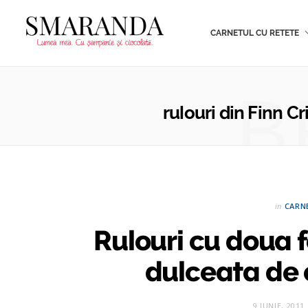
CARNETUL CU RETETE
B
rulouri din Finn 
in
CARN
Rulouri cu doua f
dulceata de 
9 IUNIE, 2011