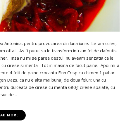
ea Antonina, pentru provocarea din luna iunie. Le-am cules,
 oftat. As fi putut sa le transform intr-un fel de clafoutis.
her. Insa nu mi se parea destul, nu aveam senzatia ca le
 cu cirese si menta. Tot in masina de facut paine. Apoi mi-a
ente 4 felii de paine crocanta Finn Crisp cu chimen 1 pahar
en Dazs, ca nu e alta mai buna) de doua feluri: una cu
Pentru dulceata de cirese cu menta 680g cirese spalate, cu
e suc de…
EAD MORE