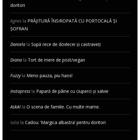
doritori
Agnes
la
PRĂJITURĂ ÎNSIROPATĂ CU PORTOCALĂ ȘI
ȘOFRAN
Daniela
la
Supă rece de dovlecei și castraveți
Diana
la
Tort de mere de post/vegan
Fuzzy
la
Meno pauza, piu haos!
Instapress
la
Papară de pâine cu ciuperci și salvie
AskAI
la
O scena de familie. Cu multe mame.
Iulia
la
Cadou: ‘Margica albastra’ pentru doritori