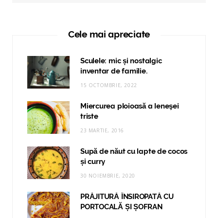
Cele mai apreciate
Sculele: mic și nostalgic
inventar de familie.
15 OCTOMBRIE, 2022
Miercurea ploioasă a leneşei
triste
23 MARTIE, 2016
Supă de năut cu lapte de cocos
și curry
30 NOIEMBRIE, 2020
PRĂJITURĂ ÎNSIROPATĂ CU
PORTOCALĂ ȘI ȘOFRAN