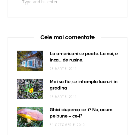
for:
Cele mai comentate
La americani se poate. La noi, e
inca… de rusine.
25 MARTIE, 2011
Mai sa fie, se intampla lucruri in
gradina
13 MARTIE, 2011
Ghici ciuperca ce-i? Nu, acum
pe bune – ce-i?
31 OCTOMBRIE, 2010