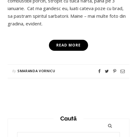
combustibil porcin, stropit cu tuica fiarta, pana pe 3
ianuarie. Cat ma gandesc eu, luati cateva poze cu brad,
sa pastram spiritul sarbatorii. Maine – mai multe foto din
gradina, evident.
READ MORE
By
SMARANDA VORNICU
Caută
Search