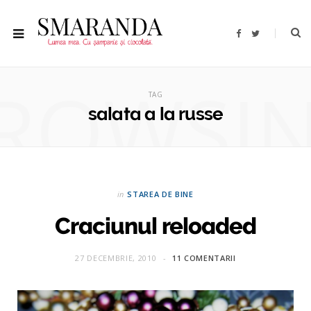
F
T
a
w
c
i
e
t
b
t
ROWSI
o
e
o
r
TAG
k
salata a la russe
in
STAREA DE BINE
Craciunul reloaded
27 DECEMBRIE, 2010
11 COMENTARII