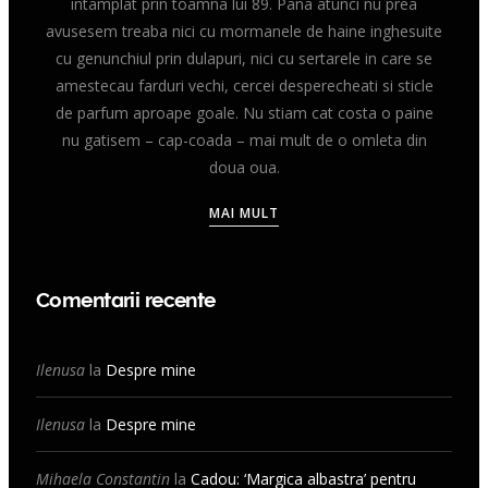
intamplat prin toamna lui 89. Pana atunci nu prea
avusesem treaba nici cu mormanele de haine inghesuite
cu genunchiul prin dulapuri, nici cu sertarele in care se
amestecau farduri vechi, cercei desperecheati si sticle
de parfum aproape goale. Nu stiam cat costa o paine
nu gatisem – cap-coada – mai mult de o omleta din
doua oua.
MAI MULT
Comentarii recente
Ilenusa
la
Despre mine
Ilenusa
la
Despre mine
Mihaela Constantin
la
Cadou: ‘Margica albastra’ pentru