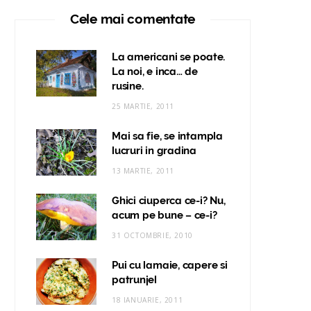
Cele mai comentate
La americani se poate.
La noi, e inca… de
rusine.
25 MARTIE, 2011
Mai sa fie, se intampla
lucruri in gradina
13 MARTIE, 2011
Ghici ciuperca ce-i? Nu,
acum pe bune – ce-i?
31 OCTOMBRIE, 2010
Pui cu lamaie, capere si
patrunjel
18 IANUARIE, 2011