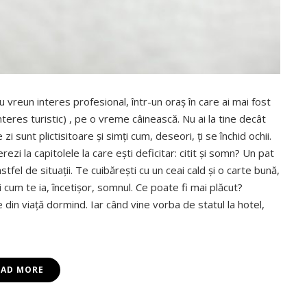
tru vreun interes profesional, într-un oraş în care ai mai fost
interes turistic) , pe o vreme câinească. Nu ai la tine decât
zi sunt plictisitoare şi simţi cum, deseori, ţi se închid ochii.
ezi la capitolele la care eşti deficitar: citit şi somn? Un pat
fel de situaţii. Te cuibăreşti cu un ceai cald şi o carte bună,
 cum te ia, încetişor, somnul. Ce poate fi mai plăcut?
din viaţă dormind. Iar când vine vorba de statul la hotel,
EAD MORE