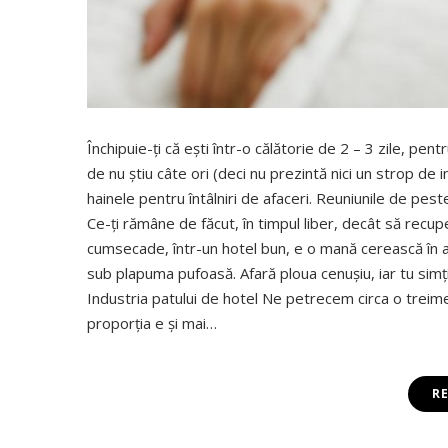
Închipuie-ţi că eşti într-o călătorie de 2 – 3 zile, pen
de nu ştiu câte ori (deci nu prezintă nici un strop de 
hainele pentru întâlniri de afaceri. Reuniunile de peste 
Ce-ţi rămâne de făcut, în timpul liber, decât să recuper
cumsecade, într-un hotel bun, e o mană cerească în ast
sub plapuma pufoasă. Afară ploua cenuşiu, iar tu simţi
Industria patului de hotel Ne petrecem circa o treime 
proporţia e şi mai…
R