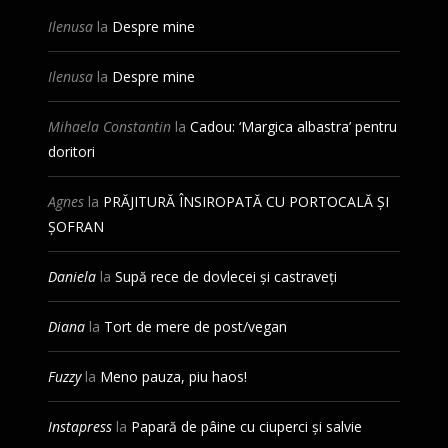
Ilenusa
la
Despre mine
Ilenusa
la
Despre mine
Mihaela Constantin
la
Cadou: ‘Margica albastra’ pentru
doritori
Agnes
la
PRĂJITURĂ ÎNSIROPATĂ CU PORTOCALĂ ȘI
ȘOFRAN
Daniela
la
Supă rece de dovlecei și castraveți
Diana
la
Tort de mere de post/vegan
Fuzzy
la
Meno pauza, piu haos!
Instapress
la
Papară de pâine cu ciuperci și salvie