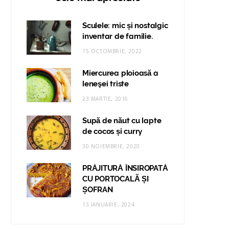
Sculele: mic și nostalgic
inventar de familie.
15 OCTOMBRIE, 2022
Miercurea ploioasă a
leneşei triste
23 MARTIE, 2016
Supă de năut cu lapte
de cocos și curry
30 NOIEMBRIE, 2020
PRĂJITURĂ ÎNSIROPATĂ
CU PORTOCALĂ ȘI
ȘOFRAN
13 IANUARIE, 2024