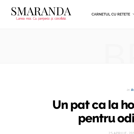
CARNETUL CU RETETE
B
in
A
Un pat ca la ho
pentru od
25 APRILIE, 20