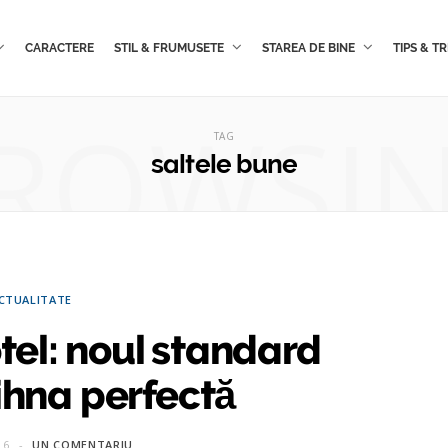
CARACTERE
STIL & FRUMUSETE
STAREA DE BINE
TIPS & TR
ROWSI
TAG
saltele bune
CTUALITATE
tel: noul standard
ihna perfectă
16
UN COMENTARIU