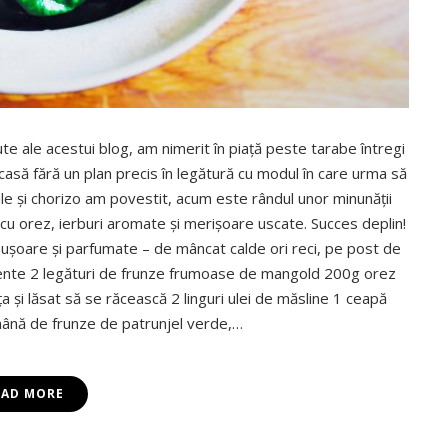
e ale acestui blog, am nimerit în piaţă peste tarabe întregi
asă fără un plan precis în legătură cu modul în care urma să
e şi chorizo am povestit, acum este rândul unor minunăţii
u orez, ierburi aromate şi merişoare uscate. Succes deplin!
 uşoare şi parfumate – de mâncat calde ori reci, pe post de
rediente 2 legături de frunze frumoase de mangold 200g orez
liţa şi lăsat să se răcească 2 linguri ulei de măsline 1 ceapă
1 mână de frunze de patrunjel verde,…
EAD MORE