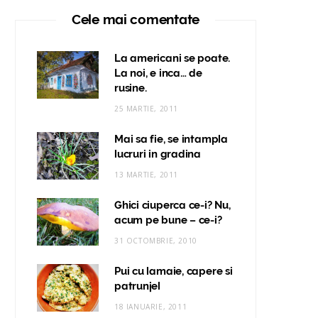
Cele mai comentate
La americani se poate.
La noi, e inca… de
rusine.
25 MARTIE, 2011
Mai sa fie, se intampla
lucruri in gradina
13 MARTIE, 2011
Ghici ciuperca ce-i? Nu,
acum pe bune – ce-i?
31 OCTOMBRIE, 2010
Pui cu lamaie, capere si
patrunjel
18 IANUARIE, 2011