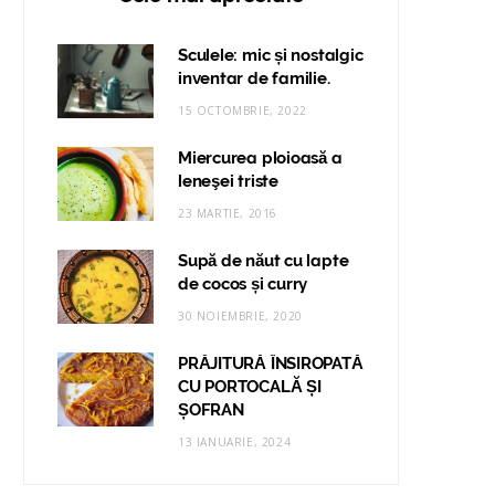
Sculele: mic și nostalgic
inventar de familie.
15 OCTOMBRIE, 2022
Miercurea ploioasă a
leneşei triste
23 MARTIE, 2016
Supă de năut cu lapte
de cocos și curry
30 NOIEMBRIE, 2020
PRĂJITURĂ ÎNSIROPATĂ
CU PORTOCALĂ ȘI
ȘOFRAN
13 IANUARIE, 2024