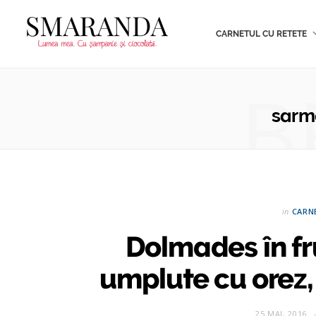
CARNETUL CU RETETE
B
sarma
in
CARN
Dolmades în f
umplute cu orez,
25 MAI, 2016