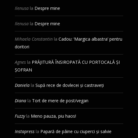
Ilenusa
la
Despre mine
Ilenusa
la
Despre mine
Mihaela Constantin
la
Cadou: ‘Margica albastra’ pentru
doritori
Agnes
la
PRĂJITURĂ ÎNSIROPATĂ CU PORTOCALĂ ȘI
ȘOFRAN
Daniela
la
Supă rece de dovlecei și castraveți
Diana
la
Tort de mere de post/vegan
Fuzzy
la
Meno pauza, piu haos!
Instapress
la
Papară de pâine cu ciuperci și salvie