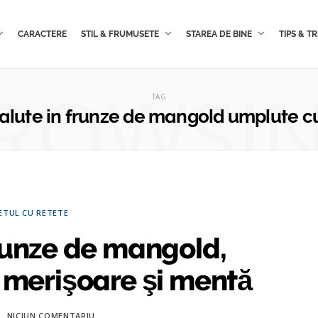
CARACTERE
STIL & FRUMUSETE
STAREA DE BINE
TIPS & TR
ROWSI
TAG
lute in frunze de mangold umplute c
ETUL CU RETETE
runze de mangold,
 merişoare şi mentă
NICIUN COMENTARIU