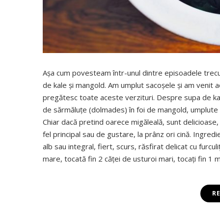
Aşa cum povesteam într-unul dintre episoadele trecut
de kale şi mangold. Am umplut sacoşele şi am venit ac
pregătesc toate aceste verzituri. Despre supa de kal
de sărmăluţe (dolmades) în foi de mangold, umplute c
Chiar dacă pretind oarece migăleală, sunt delicioase,
fel principal sau de gustare, la prânz ori cină. Ing
alb sau integral, fiert, scurs, răsfirat delicat cu furcu
mare, tocată fin 2 căţei de usturoi mari, tocaţi fin 
R