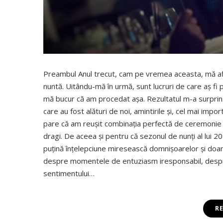
Preambul Anul trecut, cam pe vremea aceasta, mă afla
nuntă. Uitându-mă în urmă, sunt lucruri de care aş fi 
mă bucur că am procedat aşa. Rezultatul m-a surprins 
care au fost alături de noi, amintirile şi, cel mai impor
pare că am reuşit combinaţia perfectă de ceremonie
dragi. De aceea şi pentru că sezonul de nunţi al lui 
puţină înţelepciune miresească domnişoarelor şi doam
despre momentele de entuziasm iresponsabil, despre
sentimentului…
R