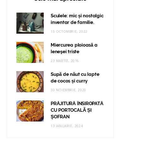
Sculele: mic și nostalgic
inventar de familie.
15 OCTOMBRIE, 2022
Miercurea ploioasă a
leneşei triste
23 MARTIE, 2016
Supă de năut cu lapte
de cocos și curry
30 NOIEMBRIE, 2020
PRĂJITURĂ ÎNSIROPATĂ
CU PORTOCALĂ ȘI
ȘOFRAN
13 IANUARIE, 2024