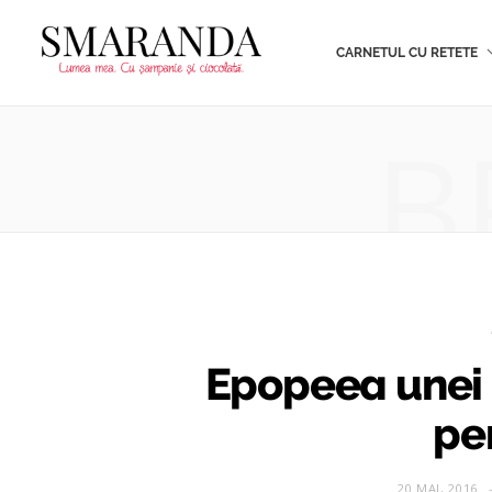
CARNETUL CU RETETE
B
Epopeea unei m
pe
20 MAI, 2016