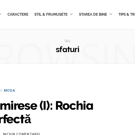
CARACTERE
STIL & FRUMUSETE
STAREA DE BINE
TIPS & TR
ROWSI
TAG
sfaturi
in
MODA
irese (I): Rochia
rfectă
NICIUN COMENTARIU