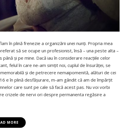
m în plină frenezie a organizării unei nunţi. Propria mea
preferat să se ocupe un profesionist, însă – una peste alta –
până şi pe mine. Dacă iau în considerare reacţiile celor
tant, felul în care ne-am simţit noi, cuplul de însurăţei, se
 memorabilă şi de petrecere nemaipomenită, alături de cei
2016 e în plină desfăşurare, m-am gândit că am de împărţit
nelor care sunt pe cale să facă acest pas. Nu voi vorbi
 crizele de nervi ori despre permanenta regăsire a
EAD MORE