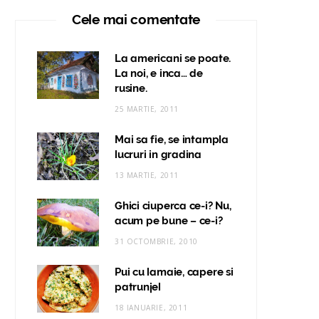
Cele mai comentate
La americani se poate.
La noi, e inca… de
rusine.
25 MARTIE, 2011
Mai sa fie, se intampla
lucruri in gradina
13 MARTIE, 2011
Ghici ciuperca ce-i? Nu,
acum pe bune – ce-i?
31 OCTOMBRIE, 2010
Pui cu lamaie, capere si
patrunjel
18 IANUARIE, 2011