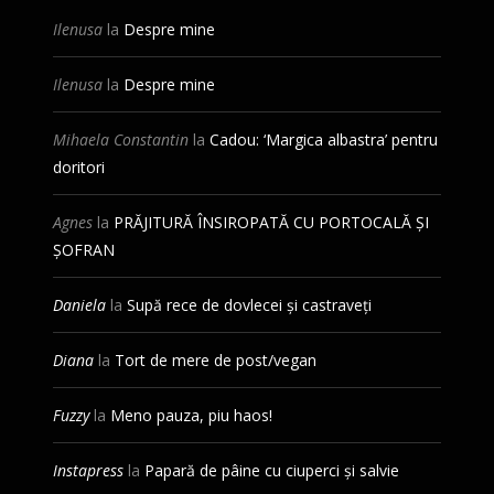
Ilenusa
la
Despre mine
Ilenusa
la
Despre mine
Mihaela Constantin
la
Cadou: ‘Margica albastra’ pentru
doritori
Agnes
la
PRĂJITURĂ ÎNSIROPATĂ CU PORTOCALĂ ȘI
ȘOFRAN
Daniela
la
Supă rece de dovlecei și castraveți
Diana
la
Tort de mere de post/vegan
Fuzzy
la
Meno pauza, piu haos!
Instapress
la
Papară de pâine cu ciuperci și salvie