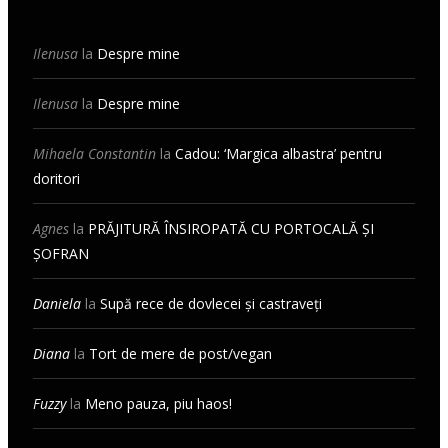
Ilenusa
la
Despre mine
Ilenusa
la
Despre mine
Mihaela Constantin
la
Cadou: ‘Margica albastra’ pentru
doritori
Agnes
la
PRĂJITURĂ ÎNSIROPATĂ CU PORTOCALĂ ȘI
ȘOFRAN
Daniela
la
Supă rece de dovlecei și castraveți
Diana
la
Tort de mere de post/vegan
Fuzzy
la
Meno pauza, piu haos!