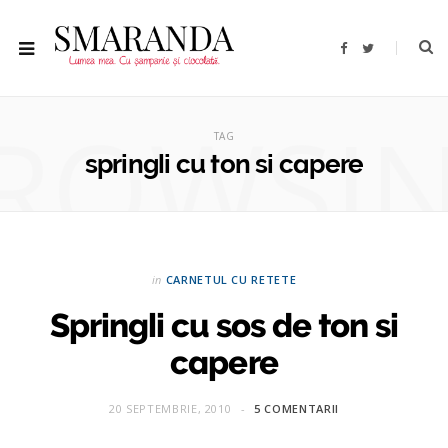
F
T
a
w
c
i
e
t
b
t
ROWSI
o
e
o
r
TAG
k
springli cu ton si capere
in
CARNETUL CU RETETE
Springli cu sos de ton si
capere
20 SEPTEMBRIE, 2010
5 COMENTARII