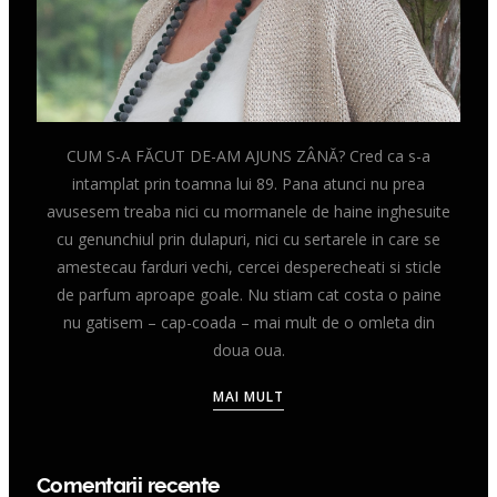
CUM S-A FĂCUT DE-AM AJUNS ZÂNĂ? Cred ca s-a
intamplat prin toamna lui 89. Pana atunci nu prea
avusesem treaba nici cu mormanele de haine inghesuite
cu genunchiul prin dulapuri, nici cu sertarele in care se
amestecau farduri vechi, cercei desperecheati si sticle
de parfum aproape goale. Nu stiam cat costa o paine
nu gatisem – cap-coada – mai mult de o omleta din
doua oua.
MAI MULT
Comentarii recente