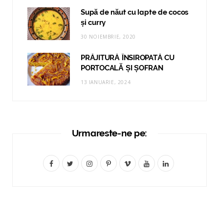
Supă de năut cu lapte de cocos
și curry
30 NOIEMBRIE, 2020
PRĂJITURĂ ÎNSIROPATĂ CU
PORTOCALĂ ȘI ȘOFRAN
13 IANUARIE, 2024
Urmareste-ne pe:
F
T
I
P
V
Y
L
a
w
n
i
i
o
i
c
i
s
n
m
u
n
e
t
t
t
e
T
k