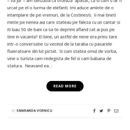
– va jur – am senzatia ca ofteaza apasat, ca si cum s-ar fi
urcat pe el o turma de elefanti. Imi aduce aminte de o
intamplare de pe vremuri, de la Costinesti. Ii mai tineti
minte pe nenea aia care stateau pe faleza cu un cantar si
iti luau 50 de bani ca sa te deprimi afland cat ai pus pe
tine in vacanta? Ei bine, un astfel de nene era prins tare
intr-o conversatie cu vecinul de la taraba cu pasarele
fluieratoare din lut pictat. Si cum statea omul de vorba,
vine o turista cam redegista de fel si cam babana de
statura. Neavand ea…
READ MORE
By
SMARANDA VORNICU