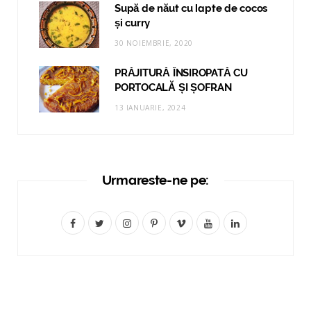
Supă de năut cu lapte de cocos
și curry
30 NOIEMBRIE, 2020
PRĂJITURĂ ÎNSIROPATĂ CU
PORTOCALĂ ȘI ȘOFRAN
13 IANUARIE, 2024
Urmareste-ne pe:
F
T
I
P
V
Y
L
a
w
n
i
i
o
i
c
i
s
n
m
u
n
e
t
t
t
e
T
k