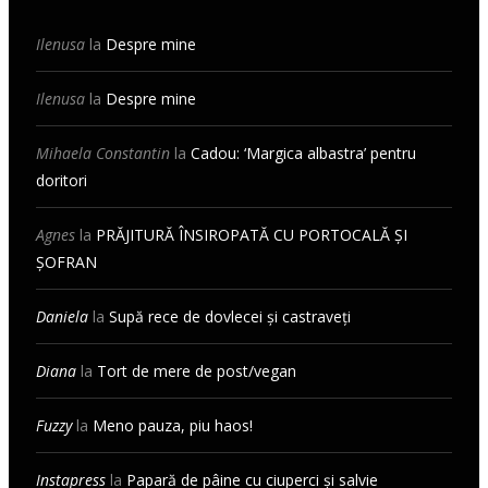
Ilenusa
la
Despre mine
Ilenusa
la
Despre mine
Mihaela Constantin
la
Cadou: ‘Margica albastra’ pentru
doritori
Agnes
la
PRĂJITURĂ ÎNSIROPATĂ CU PORTOCALĂ ȘI
ȘOFRAN
Daniela
la
Supă rece de dovlecei și castraveți
Diana
la
Tort de mere de post/vegan
Fuzzy
la
Meno pauza, piu haos!
Instapress
la
Papară de pâine cu ciuperci și salvie