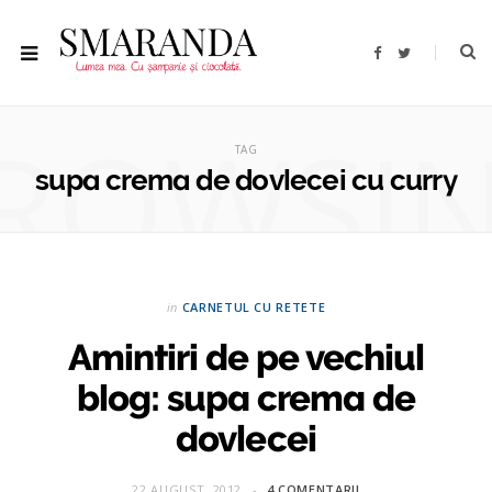
F
T
a
w
c
i
e
t
b
t
ROWSI
o
e
o
r
TAG
k
supa crema de dovlecei cu curry
in
CARNETUL CU RETETE
Amintiri de pe vechiul
blog: supa crema de
dovlecei
22 AUGUST, 2012
4 COMENTARII