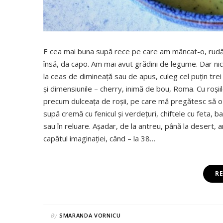
E cea mai buna supă rece pe care am mâncat-o, rudă 
însă, da capo. Am mai avut grădini de legume. Dar nic
la ceas de dimineață sau de apus, culeg cel puțin trei 
și dimensiunile – cherry, inimă de bou, Roma. Cu roșii
precum dulceața de roșii, pe care mă pregătesc să o f
supă cremă cu fenicul și verdețuri, chiftele cu feta, b
sau în reluare. Așadar, de la antreu, până la desert
capătul imaginației, când – la 38…
R
By
SMARANDA VORNICU