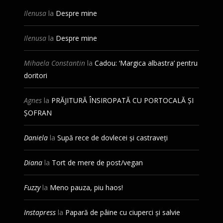
Ilenusa
la
Despre mine
Ilenusa
la
Despre mine
Mihaela Constantin
la
Cadou: ‘Margica albastra’ pentru
doritori
Agnes
la
PRĂJITURĂ ÎNSIROPATĂ CU PORTOCALĂ ȘI
ȘOFRAN
Daniela
la
Supă rece de dovlecei și castraveți
Diana
la
Tort de mere de post/vegan
Fuzzy
la
Meno pauza, piu haos!
Instapress
la
Papară de pâine cu ciuperci și salvie