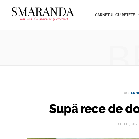
CARNETUL CU RETETE
B
in
CARN
Supă rece de dov
19 IULIE, 202