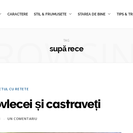
CARACTERE
STIL & FRUMUSETE
STAREA DE BINE
TIPS & TR
ROWSI
TAG
supă rece
ETUL CU RETETE
lecei și castraveți
3
UN COMENTARIU