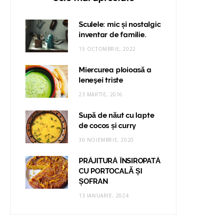
Sculele: mic și nostalgic
inventar de familie.
15 OCTOMBRIE, 2022
Miercurea ploioasă a
leneşei triste
23 MARTIE, 2016
Supă de năut cu lapte
de cocos și curry
30 NOIEMBRIE, 2020
PRĂJITURĂ ÎNSIROPATĂ
CU PORTOCALĂ ȘI
ȘOFRAN
13 IANUARIE, 2024