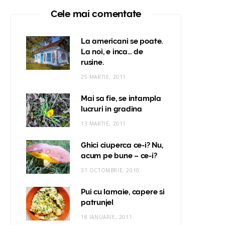
Cele mai comentate
La americani se poate.
La noi, e inca… de
rusine.
25 MARTIE, 2011
Mai sa fie, se intampla
lucruri in gradina
13 MARTIE, 2011
Ghici ciuperca ce-i? Nu,
acum pe bune – ce-i?
31 OCTOMBRIE, 2010
Pui cu lamaie, capere si
patrunjel
18 IANUARIE, 2011