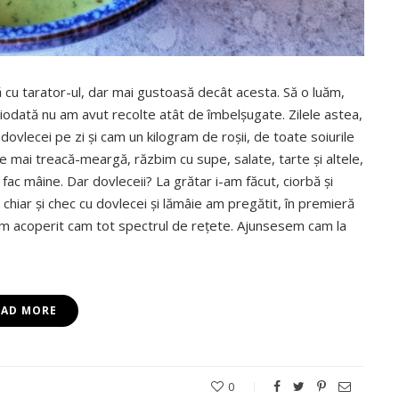
cu tarator-ul, dar mai gustoasă decât acesta. Să o luăm,
iodată nu am avut recolte atât de îmbelșugate. Zilele astea,
dovlecei pe zi și cam un kilogram de roșii, de toate soiurile
le mai treacă-meargă, răzbim cu supe, salate, tarte și altele,
ac mâine. Dar dovleceii? La grătar i-am făcut, ciorbă și
a chiar și chec cu dovlecei și lămâie am pregătit, în premieră
, am acoperit cam tot spectrul de rețete. Ajunsesem cam la
EAD MORE
0