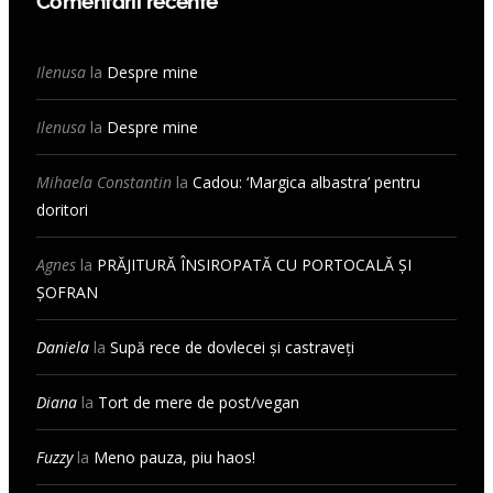
Comentarii recente
Ilenusa
la
Despre mine
Ilenusa
la
Despre mine
Mihaela Constantin
la
Cadou: ‘Margica albastra’ pentru
doritori
Agnes
la
PRĂJITURĂ ÎNSIROPATĂ CU PORTOCALĂ ȘI
ȘOFRAN
Daniela
la
Supă rece de dovlecei și castraveți
Diana
la
Tort de mere de post/vegan
Fuzzy
la
Meno pauza, piu haos!