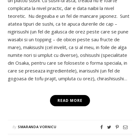
un platou sushi. Cu sushi-ul asta, treaba nu e foarte
complicata la nivel practic, dar e data naibii la nivel
teoretic. Nu degeaba e un fel de mancare japonez. Sunt
atatea tipuri de sushi, ca te apuca durerile de cap –
nigirisushi (un fel de galusca de orez peste care se pune
wasabi si un topping – de obicei peste sau fructe de
mare), makisushi (cel invelit, ca si al meu, in foile de alga
numite nori si umplut cu diverse), oshisushi (specialitate
din Osaka, pentru care se foloseste o forma speciala, in
care se preseaza ingredientele), inarisushi (un fel de
gogoasa de tofu prajit, umpluta cu orez), chirashisushi…
READ MORE
By
SMARANDA VORNICU