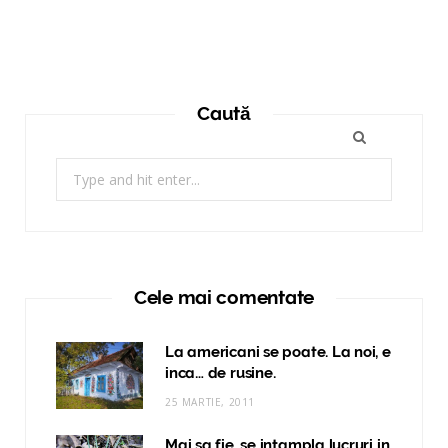
Caută
Search
for:
Cele mai comentate
La americani se poate. La noi, e
inca… de rusine.
25 MARTIE, 2011
Mai sa fie, se intampla lucruri in