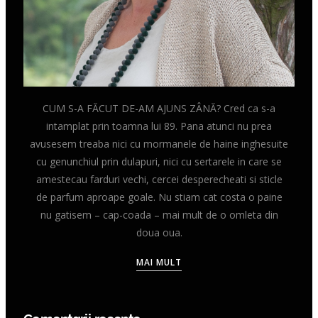
CUM S-A FĂCUT DE-AM AJUNS ZÂNĂ? Cred ca s-a
intamplat prin toamna lui 89. Pana atunci nu prea
avusesem treaba nici cu mormanele de haine inghesuite
cu genunchiul prin dulapuri, nici cu sertarele in care se
amestecau farduri vechi, cercei desperecheati si sticle
de parfum aproape goale. Nu stiam cat costa o paine
nu gatisem – cap-coada – mai mult de o omleta din
doua oua.
MAI MULT