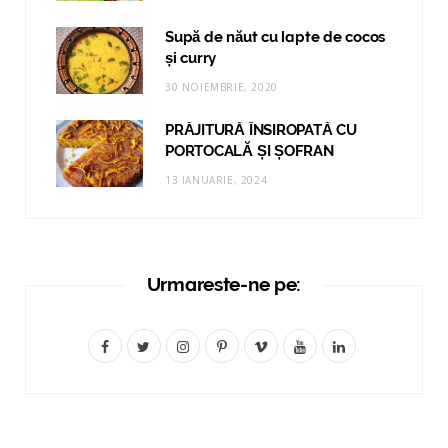
Supă de năut cu lapte de cocos
și curry
30 NOIEMBRIE, 2020
PRĂJITURĂ ÎNSIROPATĂ CU
PORTOCALĂ ȘI ȘOFRAN
13 IANUARIE, 2024
Urmareste-ne pe:
F
T
I
P
V
Y
L
a
w
n
i
i
o
i
c
i
s
n
m
u
n
e
t
t
t
e
T
k