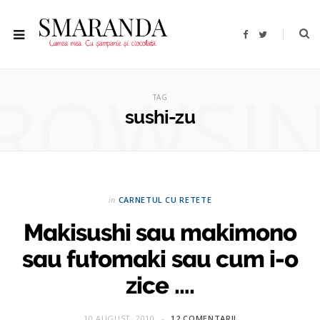
F
T
a
w
c
i
e
t
b
t
ROWSI
o
e
o
r
TAG
k
sushi-zu
in
CARNETUL CU RETETE
Makisushi sau makimono
sau futomaki sau cum i-o
zice ….
10 AUGUST, 2010
12 COMENTARII