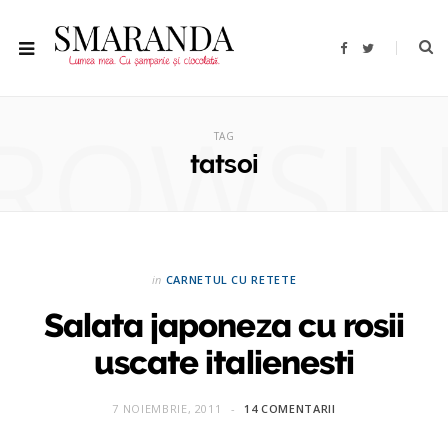
F
T
a
w
c
i
e
t
b
t
ROWSI
o
e
o
r
TAG
k
tatsoi
in
CARNETUL CU RETETE
Salata japoneza cu rosii
uscate italienesti
7 NOIEMBRIE, 2011
14 COMENTARII