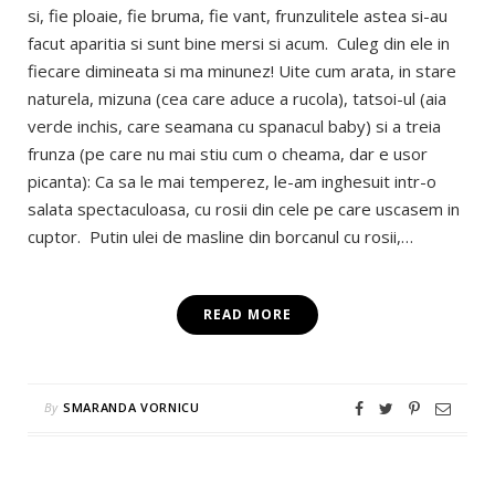
si, fie ploaie, fie bruma, fie vant, frunzulitele astea si-au
facut aparitia si sunt bine mersi si acum. Culeg din ele in
fiecare dimineata si ma minunez! Uite cum arata, in stare
naturela, mizuna (cea care aduce a rucola), tatsoi-ul (aia
verde inchis, care seamana cu spanacul baby) si a treia
frunza (pe care nu mai stiu cum o cheama, dar e usor
picanta): Ca sa le mai temperez, le-am inghesuit intr-o
salata spectaculoasa, cu rosii din cele pe care uscasem in
cuptor. Putin ulei de masline din borcanul cu rosii,…
READ MORE
By
SMARANDA VORNICU