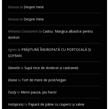
Ilenusa
la
Despre mine
Ilenusa
la
Despre mine
Mihaela Constantin
la
Cadou: ‘Margica albastra’ pentru
doritori
Agnes
la
PRĂJITURĂ ÎNSIROPATĂ CU PORTOCALĂ ȘI
ȘOFRAN
Daniela
la
Supă rece de dovlecei și castraveți
Diana
la
Tort de mere de post/vegan
Fuzzy
la
Meno pauza, piu haos!
Instapress
la
Papară de pâine cu ciuperci și salvie