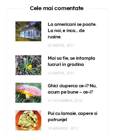
Cele mai comentate
La americani se poate.
La noi, e inca… de
rusine.
25 MARTIE, 2011
Mai sa fie, se intampla
lucruri in gradina
13 MARTIE, 2011
Ghici ciuperca ce-i? Nu,
acum pe bune – ce-i?
31 OCTOMBRIE, 2010
Pui cu lamaie, capere si
patrunjel
18 IANUARIE, 2011