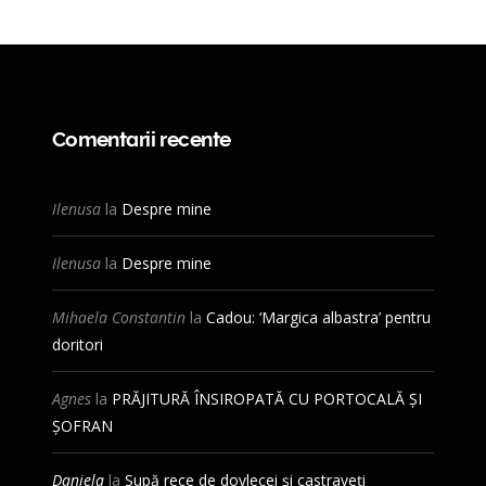
Comentarii recente
Ilenusa
la
Despre mine
Ilenusa
la
Despre mine
Mihaela Constantin
la
Cadou: ‘Margica albastra’ pentru
doritori
Agnes
la
PRĂJITURĂ ÎNSIROPATĂ CU PORTOCALĂ ȘI
ȘOFRAN
Daniela
la
Supă rece de dovlecei și castraveți