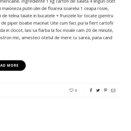
’americaine. Ingrediente 1 kg cartofi de salata 4 linguri otet
i maioneza putin ulei de floarea soarelui 1 ceapa rosie,
ini de telina taiate in bucatele + frunzele lor tocate (pentru
c de piper boabe macinat Uite cum faci: pui la fiert cartofii
da in clocot, lasi sa fiarba la foc moale cam 20 de minute,
 castron mic, amesteci otetul de mere cu sarea, pana cand
EAD MORE
0