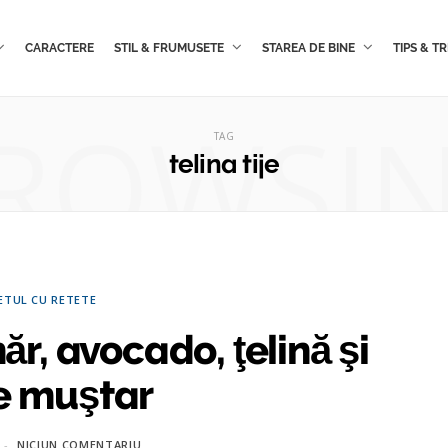
CARACTERE
STIL & FRUMUSETE
STAREA DE BINE
TIPS & TR
ROWSI
TAG
telina tije
ETUL CU RETETE
r, avocado, ţelină şi
e muştar
NICIUN COMENTARIU