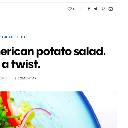
0
ETUL CU RETETE
erican potato salad.
a twist.
 2010
2 COMENTARII