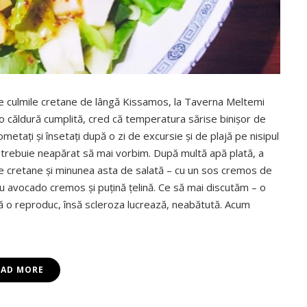
e culmile cretane de lângă Kissamos, la Taverna Meltemi
o căldură cumplită, cred că temperatura sărise binişor de
metaţi şi însetaţi după o zi de excursie şi de plajă pe nisipul
e trebuie neapărat să mai vorbim. După multă apă plată, a
ne cretane şi minunea asta de salată – cu un sos cremos de
u avocado cremos şi puţină ţelină. Ce să mai discutăm – o
să o reproduc, însă scleroza lucrează, neabătută. Acum
EAD MORE