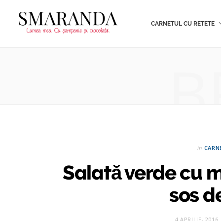
CARNETUL CU RETETE
B
in
CARN
Salată verde cu mă
sos d
4 APRILIE, 2016