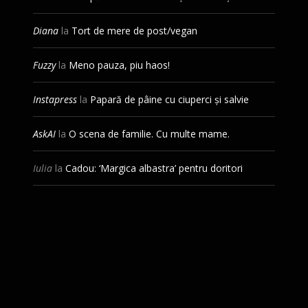
Diana
la
Tort de mere de post/vegan
Fuzzy
la
Meno pauza, piu haos!
Instapress
la
Papară de pâine cu ciuperci și salvie
AskAI
la
O scena de familie. Cu multe mame.
Iulia
la
Cadou: ‘Margica albastra’ pentru doritori