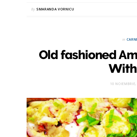
By
SMARANDA VORNICU
in
CARN
Old fashioned Am
With 
10 NOIEMBRIE,