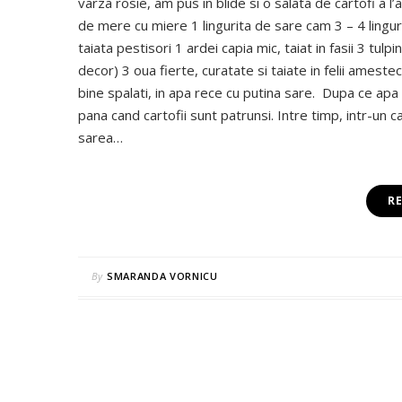
varza rosie, am pus in blide si o salata de cartofi a l
de mere cu miere 1 lingurita de sare cam 3 – 4 lingur
taiata pestisori 1 ardei capia mic, taiat in fasii 3 tulp
decor) 3 oua fierte, curatate si taiate in felii ameste
bine spalati, in apa rece cu putina sare. Dupa ce apa 
pana cand cartofii sunt patrunsi. Intre timp, intr-un
sarea…
R
By
SMARANDA VORNICU