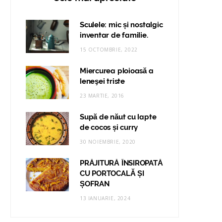
Sculele: mic și nostalgic
inventar de familie.
15 OCTOMBRIE, 2022
Miercurea ploioasă a
leneşei triste
23 MARTIE, 2016
Supă de năut cu lapte
de cocos și curry
30 NOIEMBRIE, 2020
PRĂJITURĂ ÎNSIROPATĂ
CU PORTOCALĂ ȘI
ȘOFRAN
13 IANUARIE, 2024