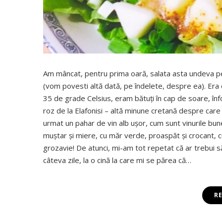
Am mâncat, pentru prima oară, salata asta undeva p
(vom povesti altă dată, pe îndelete, despre ea). Era 
35 de grade Celsius, eram bătuţi în cap de soare, înfo
roz de la Elafonisi – altă minune cretană despre car
urmat un pahar de vin alb uşor, cum sunt vinurile bu
muştar şi miere, cu măr verde, proaspăt şi crocant, c
grozavie! De atunci, mi-am tot repetat că ar trebui 
câteva zile, la o cină la care mi se părea că…
R