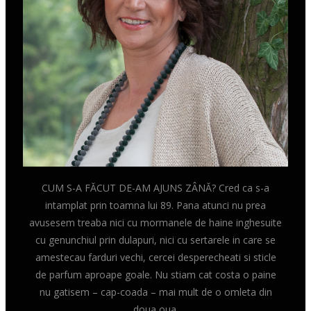
CUM S-A FĂCUT DE-AM AJUNS ZÂNĂ? Cred ca s-a
intamplat prin toamna lui 89. Pana atunci nu prea
avusesem treaba nici cu mormanele de haine inghesuite
cu genunchiul prin dulapuri, nici cu sertarele in care se
amestecau farduri vechi, cercei desperecheati si sticle
de parfum aproape goale. Nu stiam cat costa o paine
nu gatisem – cap-coada – mai mult de o omleta din
doua oua.