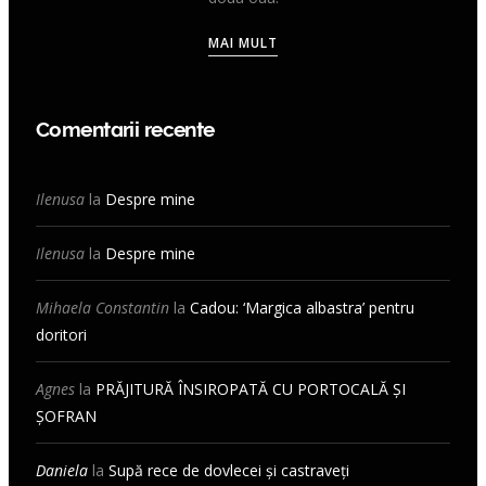
MAI MULT
Comentarii recente
Ilenusa
la
Despre mine
Ilenusa
la
Despre mine
Mihaela Constantin
la
Cadou: ‘Margica albastra’ pentru
doritori
Agnes
la
PRĂJITURĂ ÎNSIROPATĂ CU PORTOCALĂ ȘI
ȘOFRAN
Daniela
la
Supă rece de dovlecei și castraveți