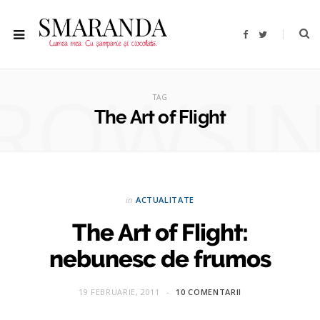
F
T
a
w
c
i
e
t
b
t
ROWSI
o
e
o
r
TAG
k
The Art of Flight
in
ACTUALITATE
The Art of Flight:
nebunesc de frumos
19 FEBRUARIE, 2011
10 COMENTARII