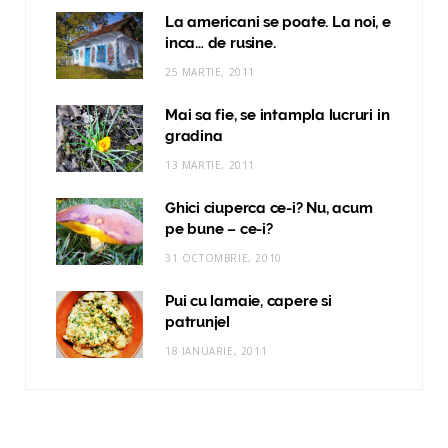
La americani se poate. La noi, e
inca… de rusine.
25 MARTIE, 2011
Mai sa fie, se intampla lucruri in
gradina
13 MARTIE, 2011
Ghici ciuperca ce-i? Nu, acum
pe bune – ce-i?
31 OCTOMBRIE, 2010
Pui cu lamaie, capere si
patrunjel
18 IANUARIE, 2011