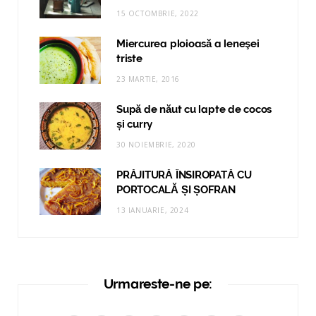
15 OCTOMBRIE, 2022
Miercurea ploioasă a leneşei
triste
23 MARTIE, 2016
Supă de năut cu lapte de cocos
și curry
30 NOIEMBRIE, 2020
PRĂJITURĂ ÎNSIROPATĂ CU
PORTOCALĂ ȘI ȘOFRAN
13 IANUARIE, 2024
Urmareste-ne pe: