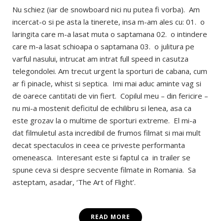
Nu schiez (iar de snowboard nici nu putea fi vorba). Am
incercat-o si pe asta la tinerete, insa m-am ales cu: 01. o
laringita care m-a lasat muta o saptamana 02. o intindere
care m-a lasat schioapa o saptamana 03. o julitura pe
varful nasului, intrucat am intrat full speed in casutza
telegondolei. Am trecut urgent la sporturi de cabana, cum
ar fi pinacle, whist si septica. Imi mai aduc aminte vag si
de oarece cantitati de vin fiert. Copilul meu – din fericire –
nu mi-a mostenit deficitul de echilibru si lenea, asa ca
este grozav la o multime de sporturi extreme. El mi-a
dat filmuletul asta incredibil de frumos filmat si mai mult
decat spectaculos in ceea ce priveste performanta
omeneasca. Interesant este si faptul ca in trailer se
spune ceva si despre secvente filmate in Romania. Sa
asteptam, asadar, ‘The Art of Flight’.
READ MORE