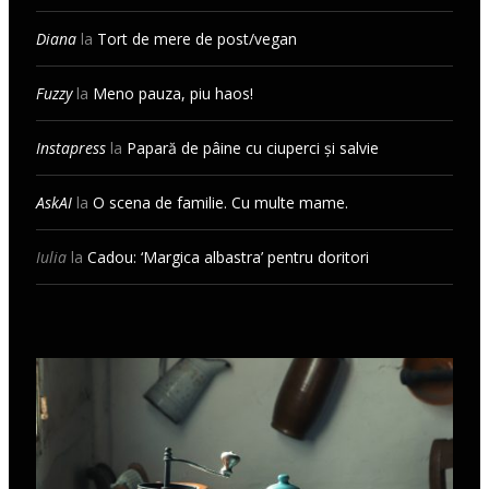
Diana
la
Tort de mere de post/vegan
Fuzzy
la
Meno pauza, piu haos!
Instapress
la
Papară de pâine cu ciuperci și salvie
AskAI
la
O scena de familie. Cu multe mame.
Iulia
la
Cadou: ‘Margica albastra’ pentru doritori