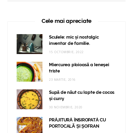
Cele mai apreciate
Sculele: mic și nostalgic
inventar de familie.
15 OCTOMBRIE, 2022
Miercurea ploioasă a leneşei
triste
23 MARTIE, 2016
Supă de năut cu lapte de cocos
și curry
30 NOIEMBRIE, 2020
PRĂJITURĂ ÎNSIROPATĂ CU
PORTOCALĂ ȘI ȘOFRAN