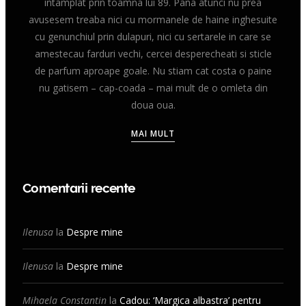
intamplat prin toamna lui 89. Pana atunci nu prea
avusesem treaba nici cu mormanele de haine inghesuite
cu genunchiul prin dulapuri, nici cu sertarele in care se
amestecau farduri vechi, cercei desperecheati si sticle
de parfum aproape goale. Nu stiam cat costa o paine
nu gatisem – cap-coada – mai mult de o omleta din
doua oua.
MAI MULT
Comentarii recente
Ilenusa
la
Despre mine
Ilenusa
la
Despre mine
Mihaela Constantin
la
Cadou: ‘Margica albastra’ pentru