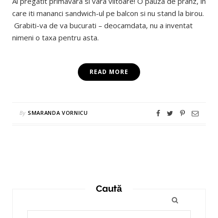
Ai pregatit primavara si vara viitoare! O pauza de pranz, in
care iti mananci sandwich-ul pe balcon si nu stand la birou.
Grabiti-va de va bucurati – deocamdata, nu a inventat
nimeni o taxa pentru asta.
READ MORE
By
SMARANDA VORNICU
Caută
Search