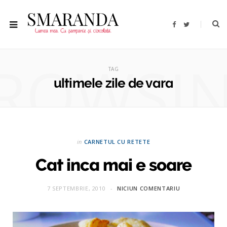
F
T
a
w
c
i
e
t
b
t
ROWSI
o
e
o
r
TAG
k
ultimele zile de vara
in
CARNETUL CU RETETE
Cat inca mai e soare
7 SEPTEMBRIE, 2010
NICIUN COMENTARIU