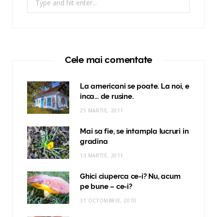
for:
Cele mai comentate
La americani se poate. La noi, e
inca… de rusine.
25 MARTIE, 2011
Mai sa fie, se intampla lucruri in
gradina
13 MARTIE, 2011
Ghici ciuperca ce-i? Nu, acum
pe bune – ce-i?
31 OCTOMBRIE, 2010