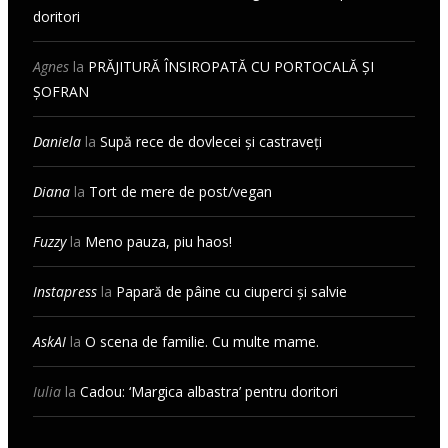
doritori
Agnes
la
PRĂJITURĂ ÎNSIROPATĂ CU PORTOCALĂ ȘI
ȘOFRAN
Daniela
la
Supă rece de dovlecei și castraveți
Diana
la
Tort de mere de post/vegan
Fuzzy
la
Meno pauza, piu haos!
Instapress
la
Papară de pâine cu ciuperci și salvie
AskAI
la
O scena de familie. Cu multe mame.
Iulia
la
Cadou: ‘Margica albastra’ pentru doritori