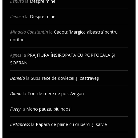
Ilenusa
la
Despre mine
Ilenusa
la
Despre mine
Mihaela Constantin
la
Cadou: ‘Margica albastra’ pentru
doritori
Agnes
la
PRĂJITURĂ ÎNSIROPATĂ CU PORTOCALĂ ȘI
ȘOFRAN
Daniela
la
Supă rece de dovlecei și castraveți
Diana
la
Tort de mere de post/vegan
Fuzzy
la
Meno pauza, piu haos!
Instapress
la
Papară de pâine cu ciuperci și salvie