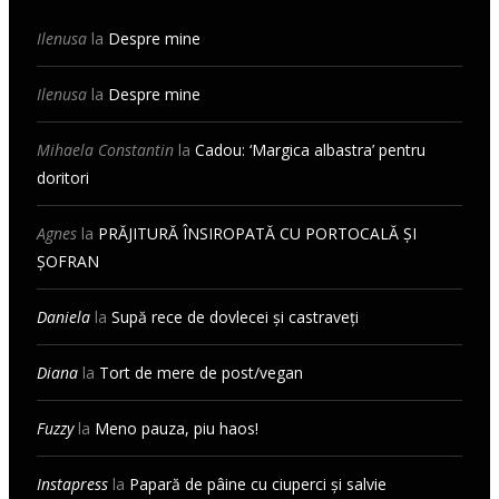
Ilenusa
la
Despre mine
Ilenusa
la
Despre mine
Mihaela Constantin
la
Cadou: ‘Margica albastra’ pentru
doritori
Agnes
la
PRĂJITURĂ ÎNSIROPATĂ CU PORTOCALĂ ȘI
ȘOFRAN
Daniela
la
Supă rece de dovlecei și castraveți
Diana
la
Tort de mere de post/vegan
Fuzzy
la
Meno pauza, piu haos!
Instapress
la
Papară de pâine cu ciuperci și salvie