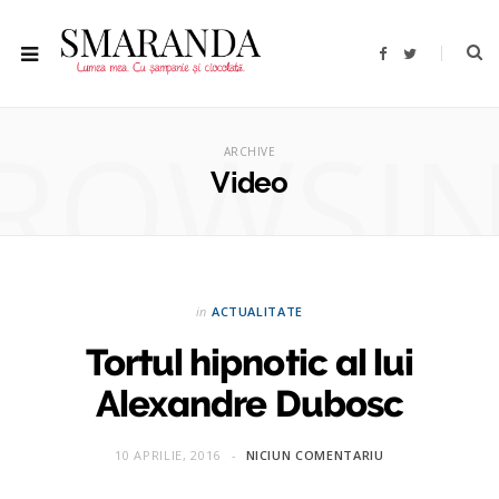
F
T
a
w
c
i
e
t
b
t
ROWSI
o
e
o
r
ARCHIVE
k
Video
in
ACTUALITATE
Tortul hipnotic al lui
Alexandre Dubosc
10 APRILIE, 2016
NICIUN COMENTARIU