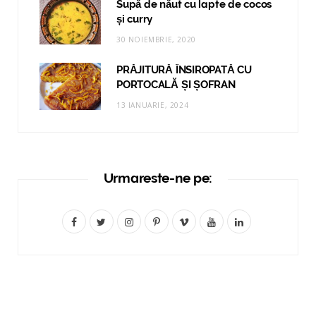
Supă de năut cu lapte de cocos
și curry
30 NOIEMBRIE, 2020
PRĂJITURĂ ÎNSIROPATĂ CU
PORTOCALĂ ȘI ȘOFRAN
13 IANUARIE, 2024
Urmareste-ne pe:
F
T
I
P
V
Y
L
a
w
n
i
i
o
i
c
i
s
n
m
u
n
e
t
t
t
e
T
k