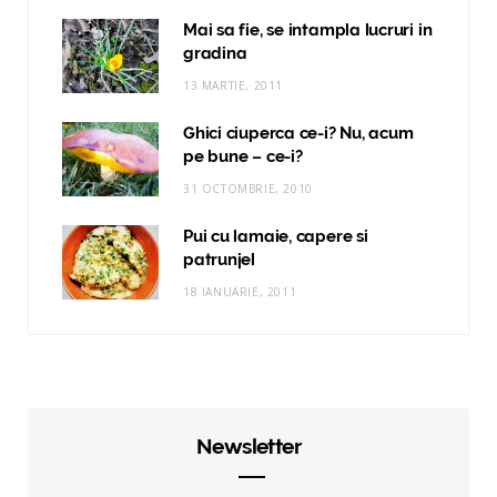
Mai sa fie, se intampla lucruri in
gradina
13 MARTIE, 2011
Ghici ciuperca ce-i? Nu, acum
pe bune – ce-i?
31 OCTOMBRIE, 2010
Pui cu lamaie, capere si
patrunjel
18 IANUARIE, 2011
Newsletter