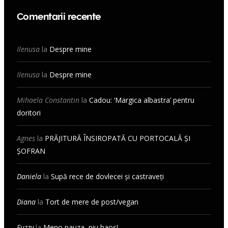
Comentarii recente
Ilenusa
la
Despre mine
Ilenusa
la
Despre mine
Mihaela Constantin
la
Cadou: ‘Margica albastra’ pentru
doritori
Agnes
la
PRĂJITURĂ ÎNSIROPATĂ CU PORTOCALĂ ȘI
ȘOFRAN
Daniela
la
Supă rece de dovlecei și castraveți
Diana
la
Tort de mere de post/vegan
Fuzzy
la
Meno pauza, piu haos!