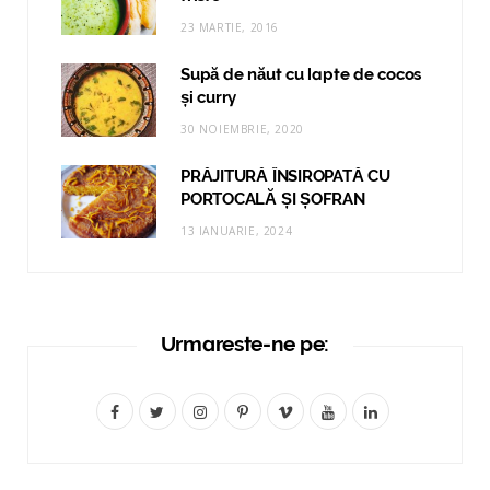
23 MARTIE, 2016
Supă de năut cu lapte de cocos
și curry
30 NOIEMBRIE, 2020
PRĂJITURĂ ÎNSIROPATĂ CU
PORTOCALĂ ȘI ȘOFRAN
13 IANUARIE, 2024
Urmareste-ne pe:
F
T
I
P
V
Y
L
a
w
n
i
i
o
i
c
i
s
n
m
u
n