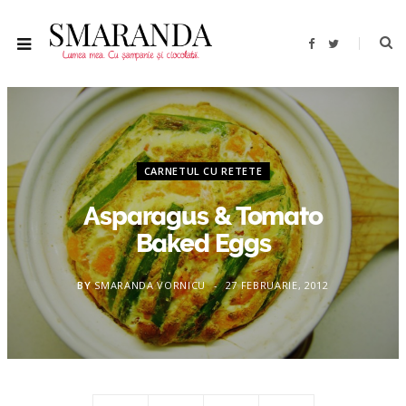
F
T
a
w
c
i
e
t
b
t
o
e
o
r
k
CARNETUL CU RETETE
Asparagus & Tomato
Baked Eggs
BY
SMARANDA VORNICU
27 FEBRUARIE, 2012