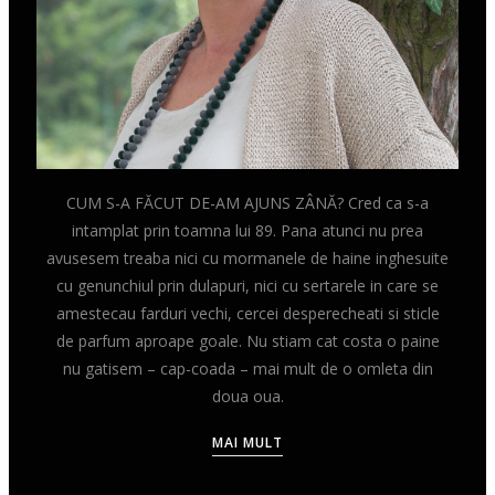
CUM S-A FĂCUT DE-AM AJUNS ZÂNĂ? Cred ca s-a
intamplat prin toamna lui 89. Pana atunci nu prea
avusesem treaba nici cu mormanele de haine inghesuite
cu genunchiul prin dulapuri, nici cu sertarele in care se
amestecau farduri vechi, cercei desperecheati si sticle
de parfum aproape goale. Nu stiam cat costa o paine
nu gatisem – cap-coada – mai mult de o omleta din
doua oua.
MAI MULT