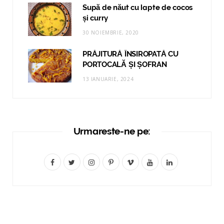
Supă de năut cu lapte de cocos
și curry
30 NOIEMBRIE, 2020
PRĂJITURĂ ÎNSIROPATĂ CU
PORTOCALĂ ȘI ȘOFRAN
13 IANUARIE, 2024
Urmareste-ne pe:
F
T
I
P
V
Y
L
a
w
n
i
i
o
i
c
i
s
n
m
u
n
e
t
t
t
e
T
k