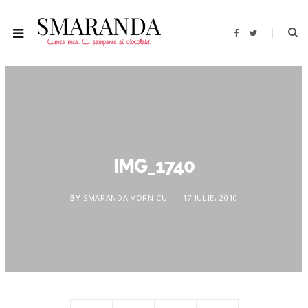
F
T
a
w
c
i
e
t
b
t
o
e
o
r
k
IMG_1740
BY
SMARANDA VORNICU
17 IULIE, 2010