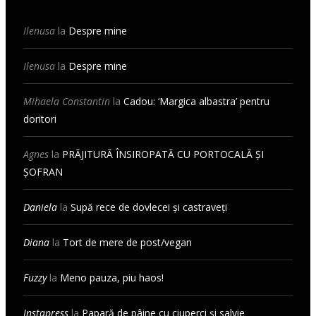
Ilenusa
la
Despre mine
Ilenusa
la
Despre mine
Mihaela Constantin
la
Cadou: ‘Margica albastra’ pentru
doritori
Agnes
la
PRĂJITURĂ ÎNSIROPATĂ CU PORTOCALĂ ȘI
ȘOFRAN
Daniela
la
Supă rece de dovlecei și castraveți
Diana
la
Tort de mere de post/vegan
Fuzzy
la
Meno pauza, piu haos!
Instapress
la
Papară de pâine cu ciuperci și salvie