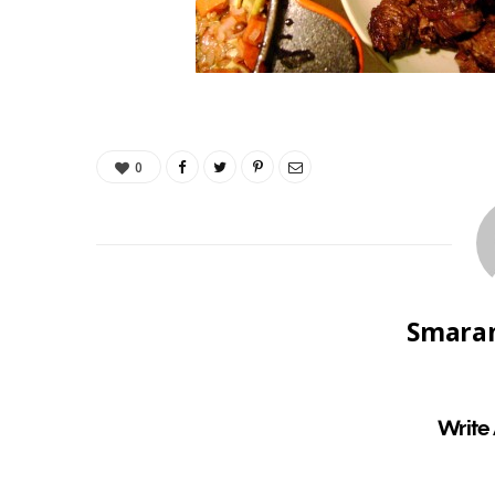
0
Smaran
Write