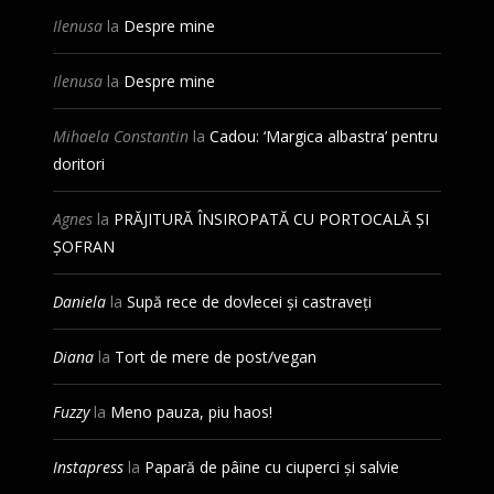
Ilenusa
la
Despre mine
Ilenusa
la
Despre mine
Mihaela Constantin
la
Cadou: ‘Margica albastra’ pentru
doritori
Agnes
la
PRĂJITURĂ ÎNSIROPATĂ CU PORTOCALĂ ȘI
ȘOFRAN
Daniela
la
Supă rece de dovlecei și castraveți
Diana
la
Tort de mere de post/vegan
Fuzzy
la
Meno pauza, piu haos!
Instapress
la
Papară de pâine cu ciuperci și salvie