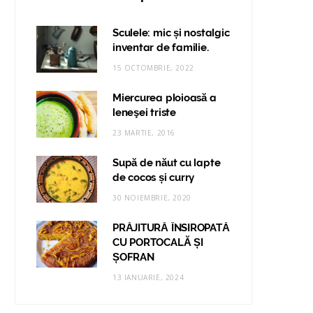
Sculele: mic și nostalgic
inventar de familie.
15 OCTOMBRIE, 2022
Miercurea ploioasă a
leneşei triste
23 MARTIE, 2016
Supă de năut cu lapte
de cocos și curry
30 NOIEMBRIE, 2020
PRĂJITURĂ ÎNSIROPATĂ
CU PORTOCALĂ ȘI
ȘOFRAN
13 IANUARIE, 2024