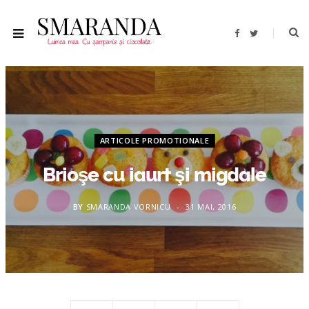
F
T
a
w
c
i
e
t
b
t
o
e
o
r
k
ARTICOLE PROMOTIONALE
Brioşe cu iaurt şi migdale
BY
SMARANDA VORNICU
31 MAI, 2016