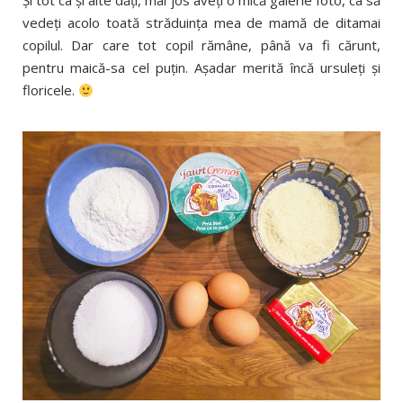
Şi tot ca şi alte dăţi, mai jos aveţi o mică galerie foto, ca să
vedeţi acolo toată străduinţa mea de mamă de ditamai
copilul. Dar care tot copil rămâne, până va fi cărunt,
pentru maică-sa cel puţin. Aşadar merită încă ursuleţi şi
floricele.