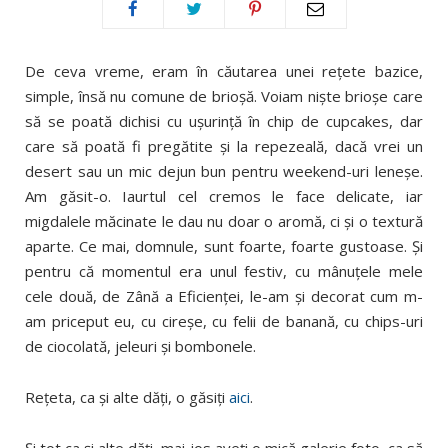
De ceva vreme, eram în căutarea unei reţete bazice,
simple, însă nu comune de brioşă. Voiam nişte brioşe care
să se poată dichisi cu uşurinţă în chip de cupcakes, dar
care să poată fi pregătite şi la repezeală, dacă vrei un
desert sau un mic dejun bun pentru weekend-uri leneşe.
Am găsit-o. Iaurtul cel cremos le face delicate, iar
migdalele măcinate le dau nu doar o aromă, ci şi o textură
aparte. Ce mai, domnule, sunt foarte, foarte gustoase. Şi
pentru că momentul era unul festiv, cu mânuţele mele
cele două, de Zână a Eficienţei, le-am şi decorat cum m-
am priceput eu, cu cireşe, cu felii de banană, cu chips-uri
de ciocolată, jeleuri şi bombonele.
Reţeta, ca şi alte dăţi, o găsiţi
aici
.