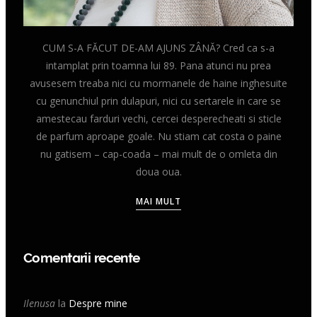
CUM S-A FĂCUT DE-AM AJUNS ZÂNĂ? Cred ca s-a
intamplat prin toamna lui 89. Pana atunci nu prea
avusesem treaba nici cu mormanele de haine inghesuite
cu genunchiul prin dulapuri, nici cu sertarele in care se
amestecau farduri vechi, cercei desperecheati si sticle
de parfum aproape goale. Nu stiam cat costa o paine
nu gatisem – cap-coada – mai mult de o omleta din
doua oua.
MAI MULT
Comentarii recente
Ilenusa
la
Despre mine