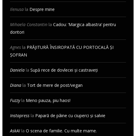
Ilenusa
la
Despre mine
Mihaela Constantin
la
Cadou: ‘Margica albastra’ pentru
doritori
Agnes
la
PRĂJITURĂ ÎNSIROPATĂ CU PORTOCALĂ ȘI
ȘOFRAN
Daniela
la
Supă rece de dovlecei și castraveți
Diana
la
Tort de mere de post/vegan
Fuzzy
la
Meno pauza, piu haos!
Instapress
la
Papară de pâine cu ciuperci și salvie
AskAI
la
O scena de familie. Cu multe mame.