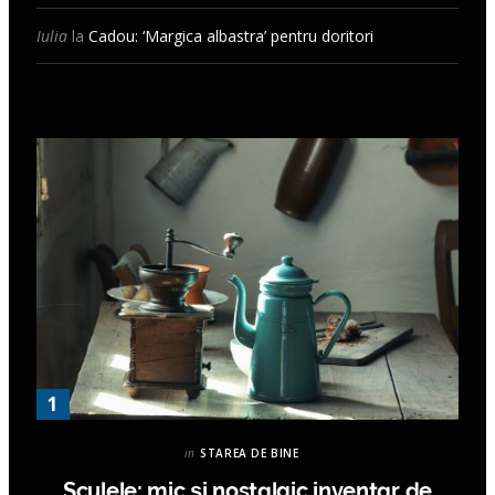
Iulia
la
Cadou: ‘Margica albastra’ pentru doritori
in
STAREA DE BINE
Sculele: mic și nostalgic inventar de