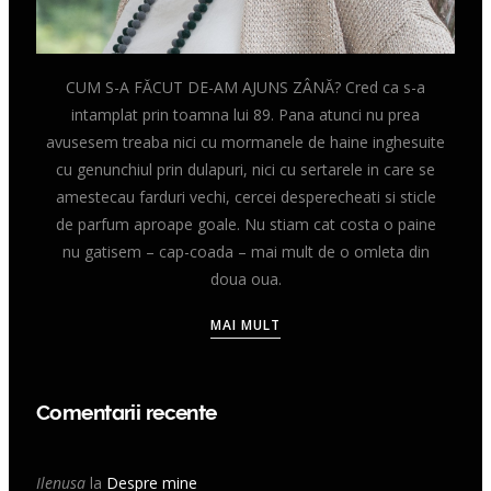
CUM S-A FĂCUT DE-AM AJUNS ZÂNĂ? Cred ca s-a
intamplat prin toamna lui 89. Pana atunci nu prea
avusesem treaba nici cu mormanele de haine inghesuite
cu genunchiul prin dulapuri, nici cu sertarele in care se
amestecau farduri vechi, cercei desperecheati si sticle
de parfum aproape goale. Nu stiam cat costa o paine
nu gatisem – cap-coada – mai mult de o omleta din
doua oua.
MAI MULT
Comentarii recente
Ilenusa
la
Despre mine