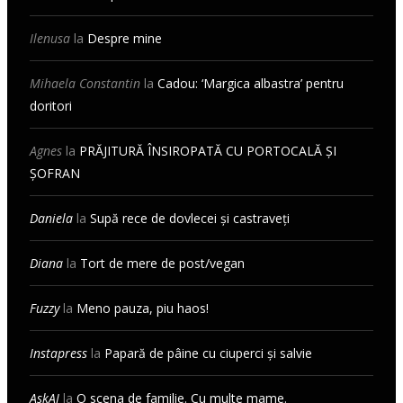
Ilenusa
la
Despre mine
Mihaela Constantin
la
Cadou: ‘Margica albastra’ pentru
doritori
Agnes
la
PRĂJITURĂ ÎNSIROPATĂ CU PORTOCALĂ ȘI
ȘOFRAN
Daniela
la
Supă rece de dovlecei și castraveți
Diana
la
Tort de mere de post/vegan
Fuzzy
la
Meno pauza, piu haos!
Instapress
la
Papară de pâine cu ciuperci și salvie
AskAI
la
O scena de familie. Cu multe mame.