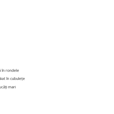
ă în rondele
ăiat în cubuleţe
ucăţi mari