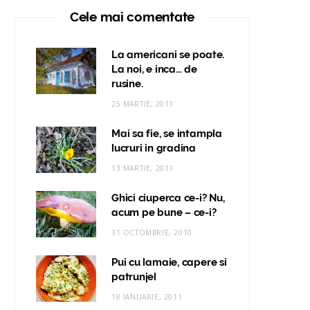
Cele mai comentate
La americani se poate.
La noi, e inca… de
rusine.
25 MARTIE, 2011
Mai sa fie, se intampla
lucruri in gradina
13 MARTIE, 2011
Ghici ciuperca ce-i? Nu,
acum pe bune – ce-i?
31 OCTOMBRIE, 2010
Pui cu lamaie, capere si
patrunjel
18 IANUARIE, 2011