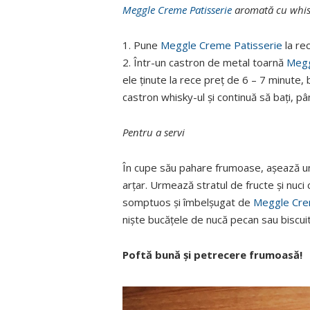
Meggle Creme Patisserie
aromată cu whis
1. Pune
Meggle Creme Patisserie
la rec
2. Într-un castron de metal toarnă
Megg
ele ţinute la rece preţ de 6 – 7 minute,
castron whisky-ul şi continuă să baţi, 
Pentru a servi
În cupe său pahare frumoase, aşează un 
arţar. Urmează stratul de fructe şi nuci 
somptuos şi îmbelşugat de
Meggle Cre
niște bucățele de nucă pecan sau biscuit
Poftă bună şi petrecere frumoasă!