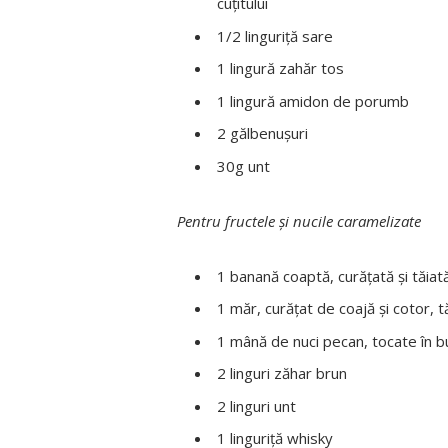
cuțitului
1/2 linguriţă sare
1 lingură zahăr tos
1 lingură amidon de porumb
2 gălbenuşuri
30g unt
Pentru fructele şi nucile caramelizate
1 banană coaptă, curăţată şi tăiat
1 măr, curăţat de coajă şi cotor, t
1 mână de nuci pecan, tocate în b
2 linguri zăhar brun
2 linguri unt
1 linguriţă whisky