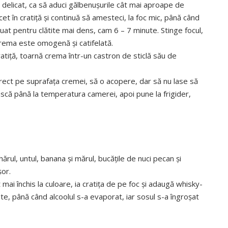
delicat, ca să aduci gălbenuşurile cât mai aproape de
et în cratiţă şi continuă să amesteci, la foc mic, până când
uat pentru clătite mai dens, cam 6 – 7 minute. Stinge focul,
rema este omogenă şi catifelată.
ratiţă, toarnă crema într-un castron de sticlă său de
irect pe suprafaţa cremei, să o acopere, dar să nu lase să
ască până la temperatura camerei, apoi pune la frigider,
hărul, untul, banana şi mărul, bucăţile de nuci pecan şi
şor.
 mai închis la culoare, ia cratiţa de pe foc şi adaugă whisky-
ute, până când alcoolul s-a evaporat, iar sosul s-a îngroşat