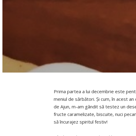
Prima partea a lui decembrie este pent
meniul de sărbători. Şi cum, în acest an c
de Ajun, m-am gândit să testez un deser
fructe caramelizate, biscuite, nuci pecan
să încurajez spiritul festiv!