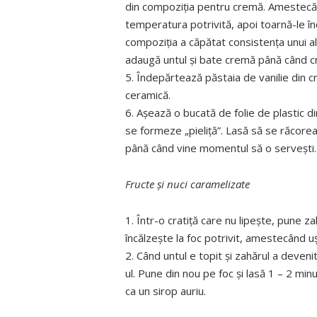
din compoziţia pentru cremă. Amestecă 
temperatura potrivită, apoi toarnă-le înc
compoziţia a căpătat consistenţa unui al
adaugă untul şi bate cremă până când c
5. Îndepărtează păstaia de vanilie din c
ceramică.
6. Aşează o bucată de folie de plastic d
se formeze „pieliţă”. Lasă să se răcore
până când vine momentul să o serveşti.
Fructe şi nuci caramelizate
1. Într-o cratiţă care nu lipeşte, pune za
încălzeşte la foc potrivit, amestecând u
2. Când untul e topit şi zahărul a devenit
ul. Pune din nou pe foc şi lasă 1 – 2 min
ca un sirop auriu.