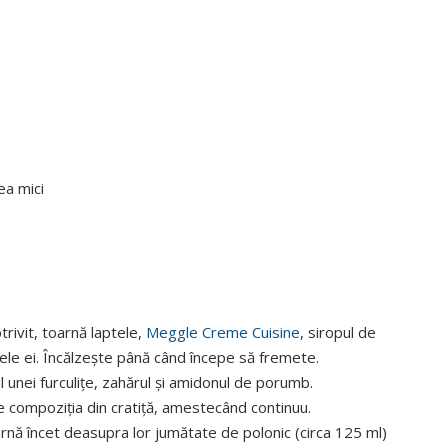
rea mici
otrivit, toarnă laptele,
Meggle Creme Cuisine
, siropul de
nţele ei. Încălzeşte până când începe să fremete.
l unei furculiţe, zahărul şi amidonul de porumb.
 compoziţia din cratiţă, amestecând continuu.
oarnă încet deasupra lor jumătate de polonic (circa 125 ml)