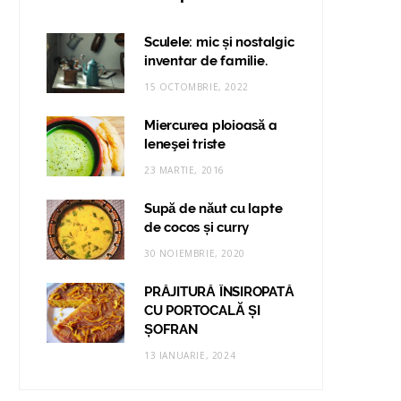
Sculele: mic și nostalgic
inventar de familie.
15 OCTOMBRIE, 2022
Miercurea ploioasă a
leneşei triste
23 MARTIE, 2016
Supă de năut cu lapte
de cocos și curry
30 NOIEMBRIE, 2020
PRĂJITURĂ ÎNSIROPATĂ
CU PORTOCALĂ ȘI
ȘOFRAN
13 IANUARIE, 2024