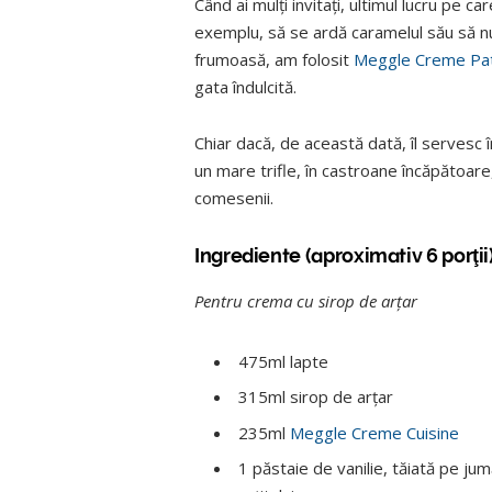
Când ai mulţi invitaţi, ultimul lucru pe c
exemplu, să se ardă caramelul său să nu
frumoasă, am folosit
Meggle Creme Pat
gata îndulcită.
Chiar dacă, de această dată, îl servesc 
un mare trifle, în castroane încăpătoar
comesenii.
Ingrediente (aproximativ 6 porţii
Pentru crema cu sirop de arţar
475ml lapte
315ml sirop de arţar
235ml
Meggle Creme Cuisine
1 păstaie de vanilie, tăiată pe jum