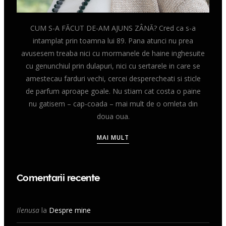
CUM S-A FĂCUT DE-AM AJUNS ZÂNĂ? Cred ca s-a
intamplat prin toamna lui 89. Pana atunci nu prea
avusesem treaba nici cu mormanele de haine inghesuite
cu genunchiul prin dulapuri, nici cu sertarele in care se
amestecau farduri vechi, cercei desperecheati si sticle
de parfum aproape goale. Nu stiam cat costa o paine
nu gatisem – cap-coada – mai mult de o omleta din
doua oua.
MAI MULT
Comentarii recente
Ilenusa
la
Despre mine