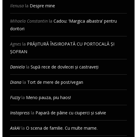
Ilenusa
la
Despre mine
Mihaela Constantin
la
Cadou: ‘Margica albastra’ pentru
doritori
Agnes
la
PRĂJITURĂ ÎNSIROPATĂ CU PORTOCALĂ ȘI
ȘOFRAN
Daniela
la
Supă rece de dovlecei și castraveți
Diana
la
Tort de mere de post/vegan
Fuzzy
la
Meno pauza, piu haos!
Instapress
la
Papară de pâine cu ciuperci și salvie
AskAI
la
O scena de familie. Cu multe mame.