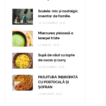
Sculele: mic și nostalgic
inventar de familie.
15 OCTOMBRIE, 2022
Miercurea ploioasă a
leneşei triste
23 MARTIE, 2016
Supă de năut cu lapte
de cocos și curry
30 NOIEMBRIE, 2020
PRĂJITURĂ ÎNSIROPATĂ
CU PORTOCALĂ ȘI
ȘOFRAN
13 IANUARIE, 2024