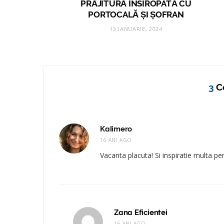
PRĂJITURĂ ÎNSIROPATĂ CU
PORTOCALĂ ȘI ȘOFRAN
13 IANUARIE, 2024
3
C
Kalimero
16 ANI AGO
Vacanta placuta! Si inspiratie multa pe
Zana Eficientei
16 ANI AGO