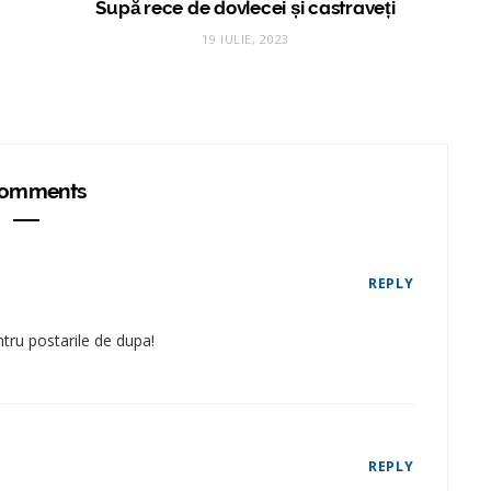
Supă rece de dovlecei și castraveți
19 IULIE, 2023
omments
REPLY
ntru postarile de dupa!
REPLY