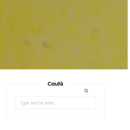
Caută
Search
for: