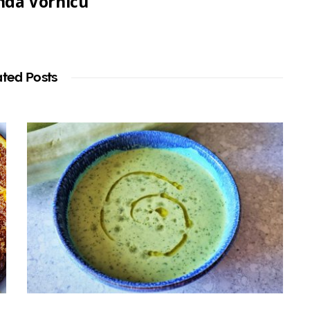
da Vornicu
ated Posts