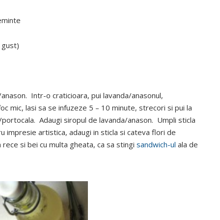
seminte
 gust)
/anason. Intr-o craticioara, pui lavanda/anasonul,
oc mic, lasi sa se infuzeze 5 – 10 minute, strecori si pui la
ie/portocala. Adaugi siropul de lavanda/anason. Umpli sticla
 impresie artistica, adaugi in sticla si cateva flori de
 rece si bei cu multa gheata, ca sa stingi
sandwich-ul
ala de