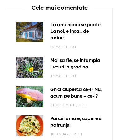
Cele mai comentate
La americani se poate.
La noi, e inca… de
rusine.
25 MARTIE, 2011
Mai sa fie, se intampla
lucruri in gradina
13 MARTIE, 2011
Ghici ciuperca ce-i? Nu,
acum pe bune – ce-i?
31 OCTOMBRIE, 2010
Pui cu lamaie, capere si
patrunjel
18 IANUARIE, 2011