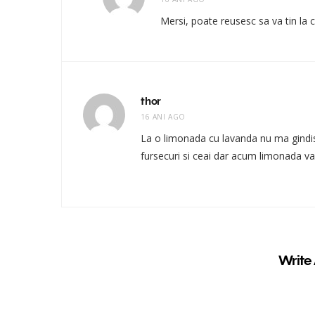
Mersi, poate reusesc sa va tin la 
thor
16 ANI AGO
La o limonada cu lavanda nu ma gind
fursecuri si ceai dar acum limonada v
Write