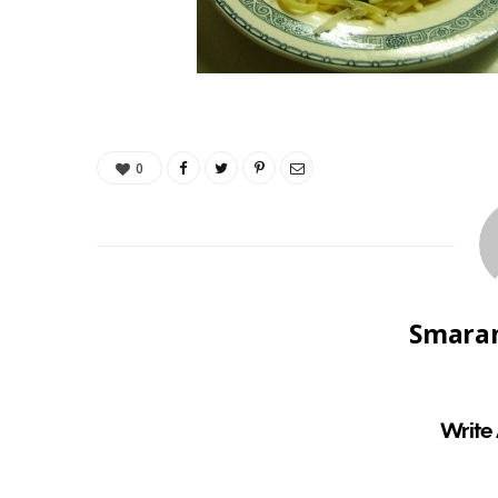
0
Smaran
Write