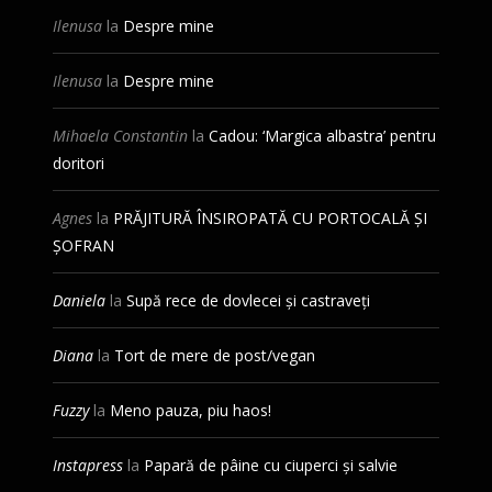
Ilenusa
la
Despre mine
Ilenusa
la
Despre mine
Mihaela Constantin
la
Cadou: ‘Margica albastra’ pentru
doritori
Agnes
la
PRĂJITURĂ ÎNSIROPATĂ CU PORTOCALĂ ȘI
ȘOFRAN
Daniela
la
Supă rece de dovlecei și castraveți
Diana
la
Tort de mere de post/vegan
Fuzzy
la
Meno pauza, piu haos!
Instapress
la
Papară de pâine cu ciuperci și salvie