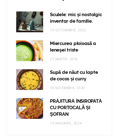
Sculele: mic și nostalgic
inventar de familie.
15 OCTOMBRIE, 2022
Miercurea ploioasă a
leneşei triste
23 MARTIE, 2016
Supă de năut cu lapte
de cocos și curry
30 NOIEMBRIE, 2020
PRĂJITURĂ ÎNSIROPATĂ
CU PORTOCALĂ ȘI
ȘOFRAN
13 IANUARIE, 2024