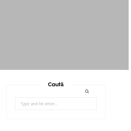
Caută
Search
for: