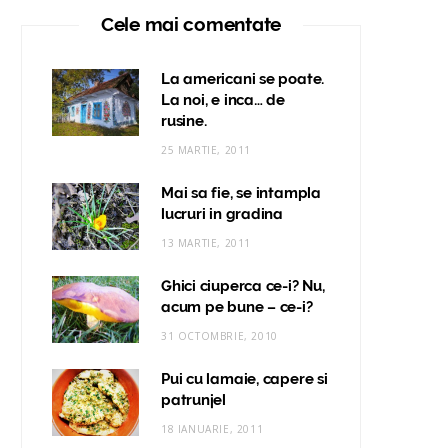
Cele mai comentate
La americani se poate.
La noi, e inca… de
rusine.
25 MARTIE, 2011
Mai sa fie, se intampla
lucruri in gradina
13 MARTIE, 2011
Ghici ciuperca ce-i? Nu,
acum pe bune – ce-i?
31 OCTOMBRIE, 2010
Pui cu lamaie, capere si
patrunjel
18 IANUARIE, 2011