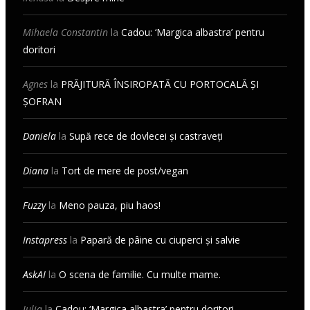
Mihaela Constantin
la
Cadou: ‘Margica albastra’ pentru
doritori
Agnes
la
PRĂJITURĂ ÎNSIROPATĂ CU PORTOCALĂ ȘI
ȘOFRAN
Daniela
la
Supă rece de dovlecei și castraveți
Diana
la
Tort de mere de post/vegan
Fuzzy
la
Meno pauza, piu haos!
Instapress
la
Papară de pâine cu ciuperci și salvie
AskAI
la
O scena de familie. Cu multe mame.
Iulia
la
Cadou: ‘Margica albastra’ pentru doritori