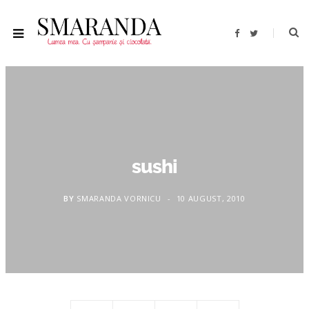
F
T
a
w
c
i
e
t
b
t
o
e
o
r
k
sushi
BY
SMARANDA VORNICU
10 AUGUST, 2010