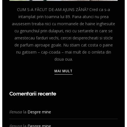
CUM S-A FĂCUT DE-AM AJUNS ZÂNĂ? Cred ca s-a
intamplat prin toamna lui 89. Pana atunci nu prea
avusesem treaba nici cu mormanele de haine inghesuite
cu genunchiul prin dulapuri, nici cu sertarele in care se
amestecau farduri vechi, cercei desperecheati si sticle
de parfum aproape goale. Nu stiam cat costa o paine
nu gatisem – cap-coada – mai mult de o omleta din
doua oua.
MAI MULT
Comentarii recente
Ilenusa
la
Despre mine
Ilenusa
la
Despre mine