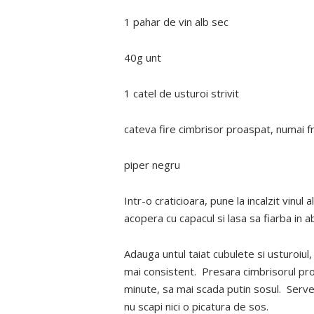
1 pahar de vin alb sec
40g unt
1 catel de usturoi strivit
cateva fire cimbrisor proaspat, numai f
piper negru
Intr-o craticioara, pune la incalzit vinu
acopera cu capacul si lasa sa fiarba in 
Adauga untul taiat cubulete si usturoiu
mai consistent. Presara cimbrisorul pro
minute, sa mai scada putin sosul. Servest
nu scapi nici o picatura de sos.