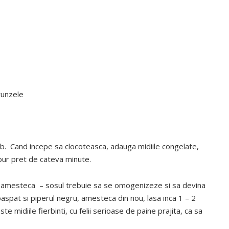
runzele
l alb. Cand incepe sa clocoteasca, adauga midiile congelate,
abur pret de cateva minute.
l, amesteca – sosul trebuie sa se omogenizeze si sa devina
aspat si piperul negru, amesteca din nou, lasa inca 1 – 2
e midiile fierbinti, cu felii serioase de paine prajita, ca sa