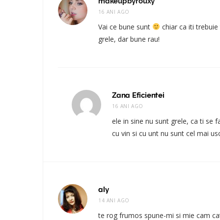
makeupbyrouxy
16 ANI AGO
Vai ce bune sunt
chiar ca iti trebui
grele, dar bune rau!
Zana Eficientei
16 ANI AGO
ele in sine nu sunt grele, ca ti se
cu vin si cu unt nu sunt cel mai u
aly
14 ANI AGO
te rog frumos spune-mi si mie cam cate