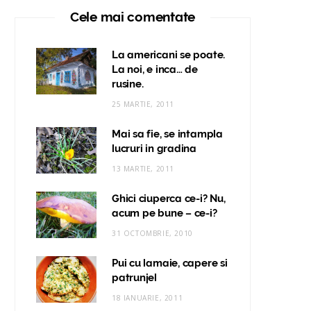
Cele mai comentate
La americani se poate.
La noi, e inca… de
rusine.
25 MARTIE, 2011
Mai sa fie, se intampla
lucruri in gradina
13 MARTIE, 2011
Ghici ciuperca ce-i? Nu,
acum pe bune – ce-i?
31 OCTOMBRIE, 2010
Pui cu lamaie, capere si
patrunjel
18 IANUARIE, 2011