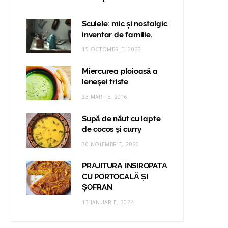
Sculele: mic și nostalgic
inventar de familie.
15 OCTOMBRIE, 2022
Miercurea ploioasă a
leneşei triste
23 MARTIE, 2016
Supă de năut cu lapte
de cocos și curry
30 NOIEMBRIE, 2020
PRĂJITURĂ ÎNSIROPATĂ
CU PORTOCALĂ ȘI
ȘOFRAN
13 IANUARIE, 2024