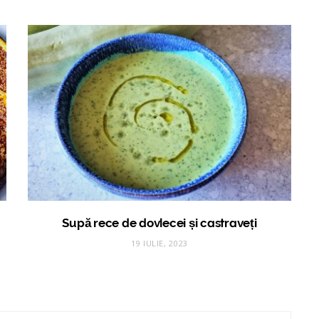
Supă rece de dovlecei și castraveți
19 IULIE, 2023