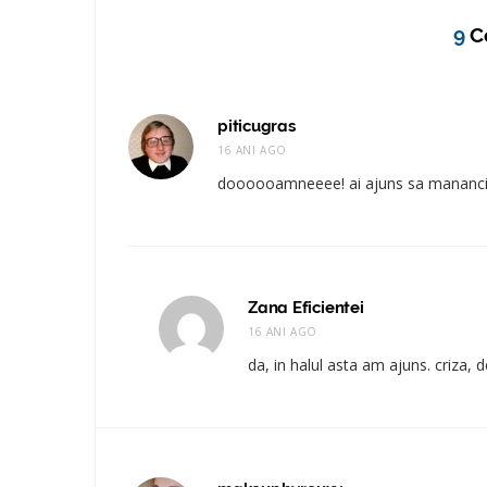
9
C
piticugras
16 ANI AGO
doooooamneeee! ai ajuns sa mananci
Zana Eficientei
16 ANI AGO
da, in halul asta am ajuns. criza, 