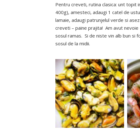
Pentru creveti, rutina clasica: unt topit
400g), amesteci, adaugi 1 catel de ustur
lamaie, adaugi patrunjelul verde si asez
creveti – paine prajita! Am avut nevoie 
sosul ramas. Si de niste vin alb bun si 
sosul de la midii.