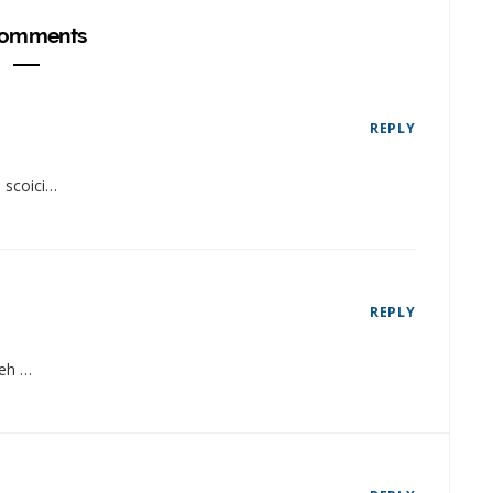
omments
REPLY
 scoici…
REPLY
deh …