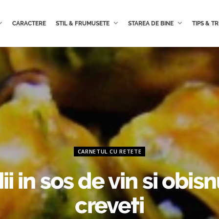
CARACTERE
STIL & FRUMUSETE
STAREA DE BINE
TIPS & TR
CARNETUL CU RETETE
ii in sos de vin si obisnu
creveti