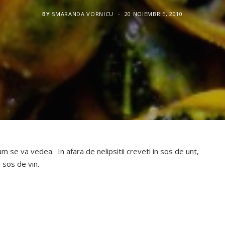
BY
SMARANDA VORNICU
20 NOIEMBRIE, 2010
 se va vedea. In afara de nelipsitii creveti in sos de unt,
n sos de vin.