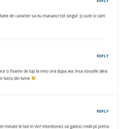
REPLY
e tarie de caracter sa nu mananci tot singur :)) sunt si cam
REPLY
 face o foame de lup la vreo ora dupa aia. insa sosurile alea
sor lucru din lume
REPLY
 minute le lasi in vin? intentionez sa gatesc midii pt prima