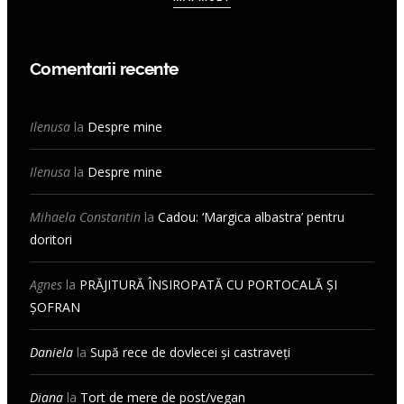
Comentarii recente
Ilenusa
la
Despre mine
Ilenusa
la
Despre mine
Mihaela Constantin
la
Cadou: ‘Margica albastra’ pentru
doritori
Agnes
la
PRĂJITURĂ ÎNSIROPATĂ CU PORTOCALĂ ȘI
ȘOFRAN
Daniela
la
Supă rece de dovlecei și castraveți
Diana
la
Tort de mere de post/vegan