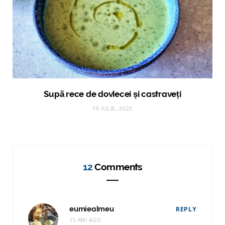
Supă rece de dovlecei și castraveți
19 IULIE, 2023
12
Comments
eumiealmeu
REPLY
15 ANI AGO