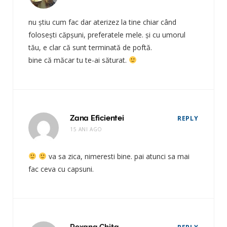
nu ştiu cum fac dar aterizez la tine chiar când
foloseşti căpşuni, preferatele mele. şi cu umorul
tău, e clar că sunt terminată de poftă.
bine că măcar tu te-ai săturat.
Zana Eficientei
REPLY
15 ANI AGO
va sa zica, nimeresti bine. pai atunci sa mai
fac ceva cu capsuni.
Roxana Chita