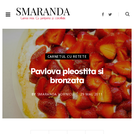
F
T
a
w
c
i
e
t
b
t
o
e
o
r
k
CARNETUL CU RETETE
Pavlova pleostita si
bronzata
BY
SMARANDA VORNICU
29 MAI, 2011