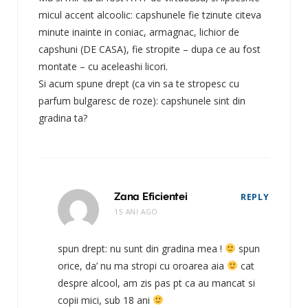
micul accent alcoolic: capshunele fie tzinute citeva
minute inainte in coniac, armagnac, lichior de
capshuni (DE CASA), fie stropite – dupa ce au fost
montate – cu aceleashi licori.
Si acum spune drept (ca vin sa te stropesc cu
parfum bulgaresc de roze): capshunele sint din
gradina ta?
Zana Eficientei
REPLY
15 ANI AGO
spun drept: nu sunt din gradina mea !
spun
orice, da’ nu ma stropi cu oroarea aia
cat
despre alcool, am zis pas pt ca au mancat si
copii mici, sub 18 ani