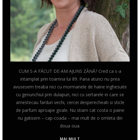
CUM S-A FĂCUT DE-AM AJUNS ZÂNĂ? Cred ca s-a
intamplat prin toamna lui 89. Pana atunci nu prea
avusesem treaba nici cu mormanele de haine inghesuite
cu genunchiul prin dulapuri, nici cu sertarele in care se
amestecau farduri vechi, cercei desperecheati si sticle
de parfum aproape goale. Nu stiam cat costa o paine
nu gatisem – cap-coada – mai mult de o omleta din
doua oua.
MAI MULT