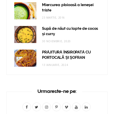
Miercurea ploioasă a leneşei
triste
23 MARTIE, 2016
Supă de năut cu lapte de cocos
și curry
30 NOIEMBRIE, 2020
PRĂJITURĂ ÎNSIROPATĂ CU
PORTOCALĂ ȘI ȘOFRAN
13 IANUARIE, 2024
Urmareste-ne pe:
F
T
I
P
V
Y
L