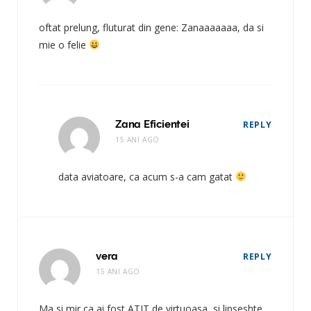
oftat prelung, fluturat din gene: Zanaaaaaaa, da si
mie o felie
Zana Eficientei
REPLY
15 ANI AGO
data aviatoare, ca acum s-a cam gatat
vera
REPLY
15 ANI AGO
Ma si mir ca ai fost ATIT de virtuoasa, si lipseshte