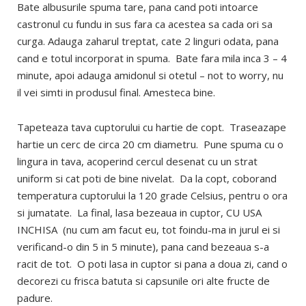
Bate albusurile spuma tare, pana cand poti intoarce
castronul cu fundu in sus fara ca acestea sa cada ori sa
curga. Adauga zaharul treptat, cate 2 linguri odata, pana
cand e totul incorporat in spuma. Bate fara mila inca 3 – 4
minute, apoi adauga amidonul si otetul – not to worry, nu
il vei simti in produsul final. Amesteca bine.
Tapeteaza tava cuptorului cu hartie de copt. Traseazape
hartie un cerc de circa 20 cm diametru. Pune spuma cu o
lingura in tava, acoperind cercul desenat cu un strat
uniform si cat poti de bine nivelat. Da la copt, coborand
temperatura cuptorului la 120 grade Celsius, pentru o ora
si jumatate. La final, lasa bezeaua in cuptor, CU USA
INCHISA (nu cum am facut eu, tot foindu-ma in jurul ei si
verificand-o din 5 in 5 minute), pana cand bezeaua s-a
racit de tot. O poti lasa in cuptor si pana a doua zi, cand o
decorezi cu frisca batuta si capsunile ori alte fructe de
padure.