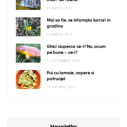
25 MARTIE, 2011
Mai sa fie, se intampla lucruri in
gradina
13 MARTIE, 2011
Ghici ciuperca ce-i? Nu, acum
pe bune – ce-i?
31 OCTOMBRIE, 2010
Pui cu lamaie, capere si
patrunjel
18 IANUARIE, 2011
Newsletter