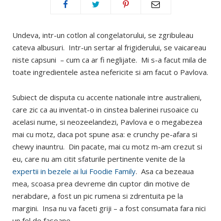
Undeva, intr-un cotlon al congelatorului, se zgribuleau
cateva albusuri. Intr-un sertar al frigiderului, se vaicareau
niste capsuni – cum ca ar fi neglijate. Mi s-a facut mila de
toate ingredientele astea nefericite si am facut o Pavlova.
Subiect de disputa cu accente nationale intre australieni,
care zic ca au inventat-o in cinstea balerinei rusoaice cu
acelasi nume, si neozeelandezi, Pavlova e o megabezea
mai cu motz, daca pot spune asa: e crunchy pe-afara si
chewy inauntru. Din pacate, mai cu motz m-am crezut si
eu, care nu am citit sfaturile pertinente venite de la
expertii in bezele ai lui Foodie Family
. Asa ca bezeaua
mea, scoasa prea devreme din cuptor din motive de
nerabdare, a fost un pic rumena si zdrentuita pe la
margini. Insa nu va faceti griji – a fost consumata fara nici
un fel de fasoane.