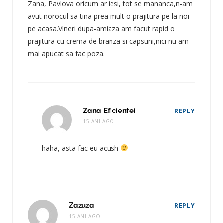
Zana, Pavlova oricum ar iesi, tot se mananca,n-am
avut norocul sa tina prea mult o prajitura pe la noi
pe acasa.Vineri dupa-amiaza am facut rapid o
prajitura cu crema de branza si capsuni,nici nu am
mai apucat sa fac poza.
Zana Eficientei
REPLY
15 ANI AGO
haha, asta fac eu acush
Zazuza
REPLY
15 ANI AGO