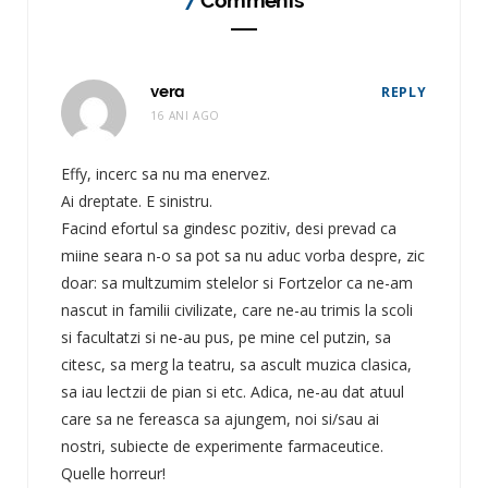
vera
REPLY
16 ANI AGO
Effy, incerc sa nu ma enervez.
Ai dreptate. E sinistru.
Facind efortul sa gindesc pozitiv, desi prevad ca
miine seara n-o sa pot sa nu aduc vorba despre, zic
doar: sa multzumim stelelor si Fortzelor ca ne-am
nascut in familii civilizate, care ne-au trimis la scoli
si facultatzi si ne-au pus, pe mine cel putzin, sa
citesc, sa merg la teatru, sa ascult muzica clasica,
sa iau lectzii de pian si etc. Adica, ne-au dat atuul
care sa ne fereasca sa ajungem, noi si/sau ai
nostri, subiecte de experimente farmaceutice.
Quelle horreur!