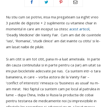
Nu stiu cum se potrivi, insa ma pregateam sa inghit vreo
3 pastile de digestie + 2 suplimente cu vitamine chiar in
momentul in care am inceput sa citesc
acest articol
,
‘Deadly Medicine’ din Vanity Fair. Cum am dat de cuvintele
‘Iasi’, ‘Romania’, ‘studii clinice’ am dat inainte cu cititu’ si le-
am lasat naibii de pilule.
Si am citit si am tot citit, pana m-a luat ameteala. In parte
din cauza continutului si in parte pentru ca (iar) am uitat sa
imi pun bicicletele adecvate pe nas. Ca suntem intr-o tara
bananiera, in care – vorba astora de la Vanity Fair –
‘conflict of interests’ rimeaza cu ‘business as usual’ nu m-
am mirat. Nici faptul ca suntem cam pe locul al patrulea in
lume – dupa China, India si Rusia la productia de cobai
pentru testarea de medicamente noi (si imprevizibile in
efectele lor secundare si adverse) nu m-a lasat masca.