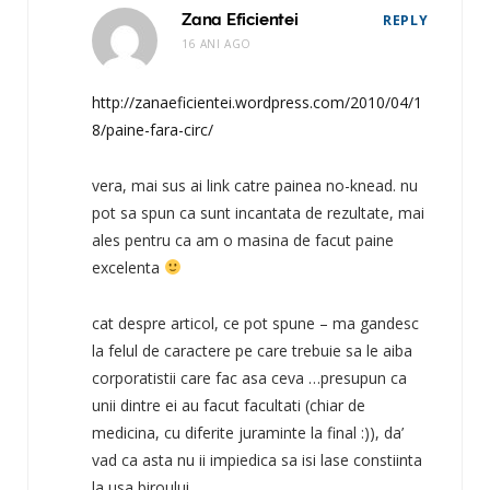
Zana Eficientei
REPLY
16 ANI AGO
http://zanaeficientei.wordpress.com/2010/04/1
8/paine-fara-circ/
vera, mai sus ai link catre painea no-knead. nu
pot sa spun ca sunt incantata de rezultate, mai
ales pentru ca am o masina de facut paine
excelenta
cat despre articol, ce pot spune – ma gandesc
la felul de caractere pe care trebuie sa le aiba
corporatistii care fac asa ceva …presupun ca
unii dintre ei au facut facultati (chiar de
medicina, cu diferite juraminte la final :)), da’
vad ca asta nu ii impiedica sa isi lase constiinta
la usa biroului…