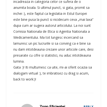
incadreaza in categoria celor ce sufera de o
anumita boala. Si ultimul punct, si gata, promit sa
inchei :), este faptul ca legislatia in Estul Europei
este bine pusa la punct si nicidecum ceva „mai laxa”
dupa cum ar sugera autorul articolului. La noi sunt
Comisia Nationala de Etica si Agentia Nationala a
Medicamentului. Ma tot lungesc incercand sa
lamuresc un pic lucrurile si sa conving ca e bine sa
nu dam intotdeauna crezare unor articole care, desi
presarate cu cifre si statistici, nu aduc intotdeauna
lumina.
Gata :)! Iti multumesc ca uite, mi-ai oferit ocazia sa
dialogam virtual :), te imbratisez cu drag si acum,
back to work:)!
Zana Eficientei
REPLY