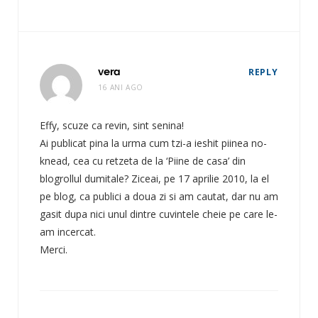
vera
REPLY
16 ANI AGO
Effy, scuze ca revin, sint senina!
Ai publicat pina la urma cum tzi-a ieshit piinea no-
knead, cea cu retzeta de la ‘Piine de casa’ din
blogrollul dumitale? Ziceai, pe 17 aprilie 2010, la el
pe blog, ca publici a doua zi si am cautat, dar nu am
gasit dupa nici unul dintre cuvintele cheie pe care le-
am incercat.
Merci.