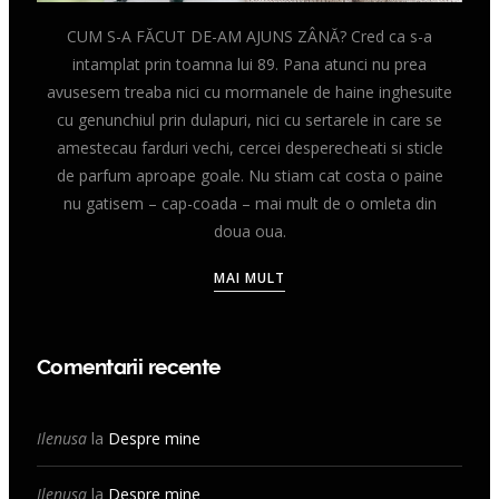
CUM S-A FĂCUT DE-AM AJUNS ZÂNĂ? Cred ca s-a
intamplat prin toamna lui 89. Pana atunci nu prea
avusesem treaba nici cu mormanele de haine inghesuite
cu genunchiul prin dulapuri, nici cu sertarele in care se
amestecau farduri vechi, cercei desperecheati si sticle
de parfum aproape goale. Nu stiam cat costa o paine
nu gatisem – cap-coada – mai mult de o omleta din
doua oua.
MAI MULT
Comentarii recente
Ilenusa
la
Despre mine
Ilenusa
la
Despre mine