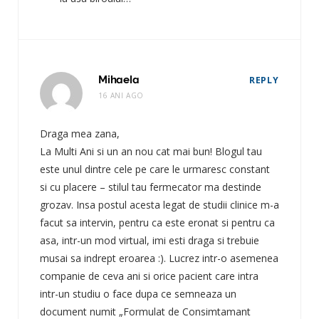
Mihaela
REPLY
16 ANI AGO
Draga mea zana,
La Multi Ani si un an nou cat mai bun! Blogul tau
este unul dintre cele pe care le urmaresc constant
si cu placere – stilul tau fermecator ma destinde
grozav. Insa postul acesta legat de studii clinice m-a
facut sa intervin, pentru ca este eronat si pentru ca
asa, intr-un mod virtual, imi esti draga si trebuie
musai sa indrept eroarea :). Lucrez intr-o asemenea
companie de ceva ani si orice pacient care intra
intr-un studiu o face dupa ce semneaza un
document numit „Formulat de Consimtamant