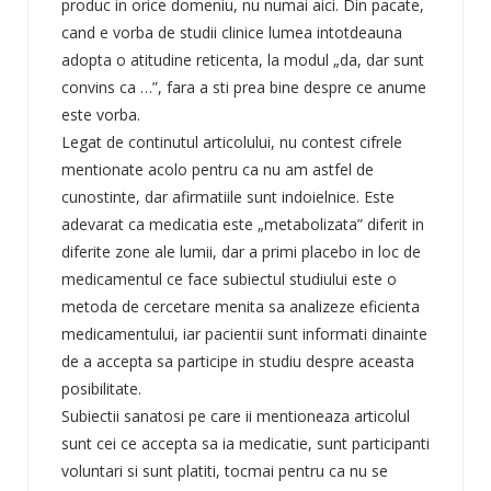
produc in orice domeniu, nu numai aici. Din pacate,
cand e vorba de studii clinice lumea intotdeauna
adopta o atitudine reticenta, la modul „da, dar sunt
convins ca …”, fara a sti prea bine despre ce anume
este vorba.
Legat de continutul articolului, nu contest cifrele
mentionate acolo pentru ca nu am astfel de
cunostinte, dar afirmatiile sunt indoielnice. Este
adevarat ca medicatia este „metabolizata” diferit in
diferite zone ale lumii, dar a primi placebo in loc de
medicamentul ce face subiectul studiului este o
metoda de cercetare menita sa analizeze eficienta
medicamentului, iar pacientii sunt informati dinainte
de a accepta sa participe in studiu despre aceasta
posibilitate.
Subiectii sanatosi pe care ii mentioneaza articolul
sunt cei ce accepta sa ia medicatie, sunt participanti
voluntari si sunt platiti, tocmai pentru ca nu se