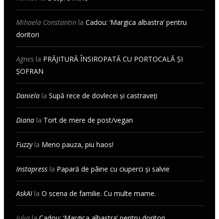
Mihaela Constantin
la
Cadou: ‘Margica albastra’ pentru
doritori
Agnes
la
PRĂJITURĂ ÎNSIROPATĂ CU PORTOCALĂ ȘI
ȘOFRAN
Daniela
la
Supă rece de dovlecei și castraveți
Diana
la
Tort de mere de post/vegan
Fuzzy
la
Meno pauza, piu haos!
Instapress
la
Papară de pâine cu ciuperci și salvie
AskAI
la
O scena de familie. Cu multe mame.
Iulia
la
Cadou: ‘Margica albastra’ pentru doritori