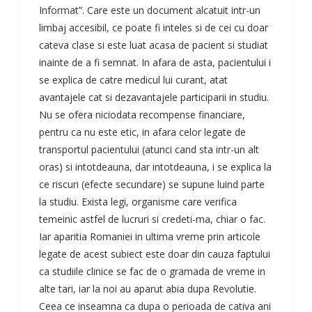
Informat”. Care este un document alcatuit intr-un
limbaj accesibil, ce poate fi inteles si de cei cu doar
cateva clase si este luat acasa de pacient si studiat
inainte de a fi semnat. In afara de asta, pacientului i
se explica de catre medicul lui curant, atat
avantajele cat si dezavantajele participarii in studiu.
Nu se ofera niciodata recompense financiare,
pentru ca nu este etic, in afara celor legate de
transportul pacientului (atunci cand sta intr-un alt
oras) si intotdeauna, dar intotdeauna, i se explica la
ce riscuri (efecte secundare) se supune luind parte
la studiu. Exista legi, organisme care verifica
temeinic astfel de lucruri si credeti-ma, chiar o fac.
Iar aparitia Romaniei in ultima vreme prin articole
legate de acest subiect este doar din cauza faptului
ca studiile clinice se fac de o gramada de vreme in
alte tari, iar la noi au aparut abia dupa Revolutie.
Ceea ce inseamna ca dupa o perioada de cativa ani