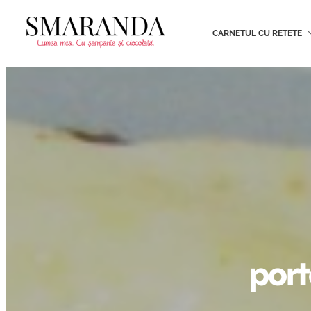
CARNETUL CU RETETE
port