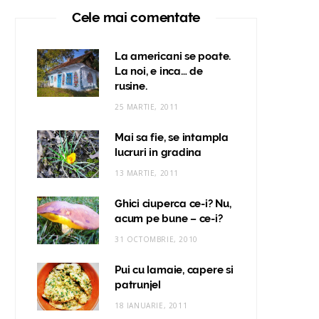
Cele mai comentate
La americani se poate.
La noi, e inca… de
rusine.
25 MARTIE, 2011
Mai sa fie, se intampla
lucruri in gradina
13 MARTIE, 2011
Ghici ciuperca ce-i? Nu,
acum pe bune – ce-i?
31 OCTOMBRIE, 2010
Pui cu lamaie, capere si
patrunjel
18 IANUARIE, 2011