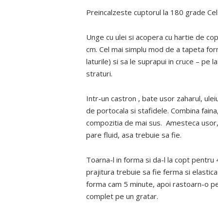
Preincalzeste cuptorul la 180 grade Cel
Unge cu ulei si acopera cu hartie de cop
cm. Cel mai simplu mod de a tapeta forma
laturile) si sa le suprapui in cruce – pe 
straturi.
Intr-un castron , bate usor zaharul, ulei
de portocala si stafidele. Combina faina
compozitia de mai sus. Amesteca usor,
pare fluid, asa trebuie sa fie.
Toarna-l in forma si da-l la copt pentru
prajitura trebuie sa fie ferma si elastic
forma cam 5 minute, apoi rastoarn-o pe 
complet pe un gratar.