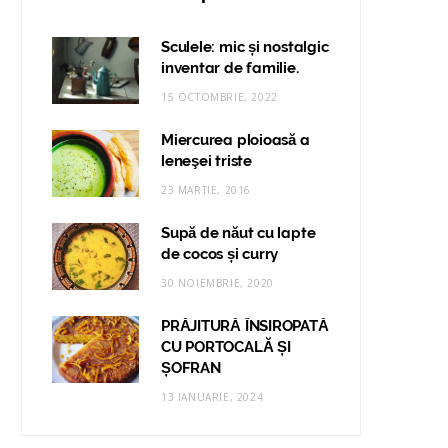
Sculele: mic și nostalgic
inventar de familie.
15 OCTOMBRIE, 2022
Miercurea ploioasă a
leneşei triste
23 MARTIE, 2016
Supă de năut cu lapte
de cocos și curry
30 NOIEMBRIE, 2020
PRĂJITURĂ ÎNSIROPATĂ
CU PORTOCALĂ ȘI
ȘOFRAN
13 IANUARIE, 2024