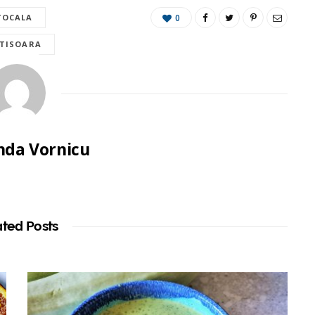
TOCALA
0
TISOARA
da Vornicu
ated Posts