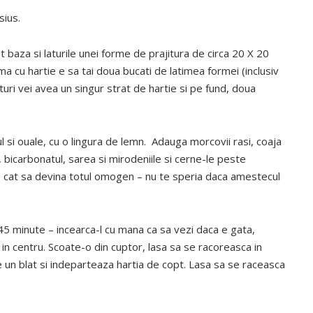
sius.
t baza si laturile unei forme de prajitura de circa 20 X 20
 cu hartie e sa tai doua bucati de latimea formei (inclusiv
laturi vei avea un singur strat de hartie si pe fund, doua
ul si ouale, cu o lingura de lemn. Adauga morcovii rasi, coaja
, bicarbonatul, sarea si mirodeniile si cerne-le peste
 cat sa devina totul omogen – nu te speria daca amestecul
 45 minute – incearca-l cu mana ca sa vezi daca e gata,
a in centru. Scoate-o din cuptor, lasa sa se racoreasca in
un blat si indeparteaza hartia de copt. Lasa sa se raceasca