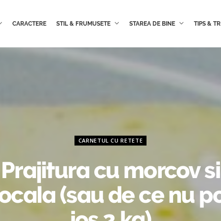
CARACTERE
STIL & FRUMUSETE
STAREA DE BINE
TIPS & TR
CARNETUL CU RETETE
Prajitura cu morcov si
ocala (sau de ce nu p
jos 2 kg)