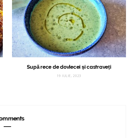
Supă rece de dovlecei și castraveți
19 IULIE, 2023
omments