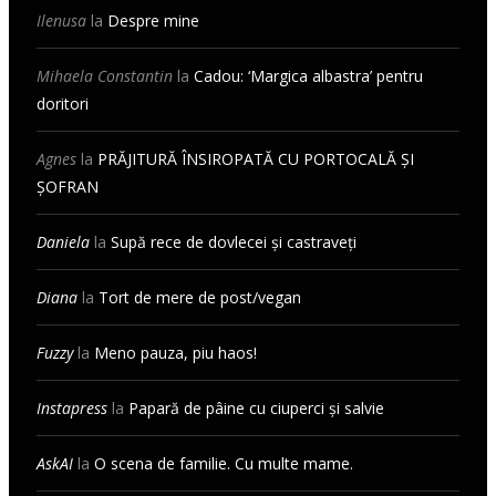
Ilenusa
la
Despre mine
Mihaela Constantin
la
Cadou: ‘Margica albastra’ pentru
doritori
Agnes
la
PRĂJITURĂ ÎNSIROPATĂ CU PORTOCALĂ ȘI
ȘOFRAN
Daniela
la
Supă rece de dovlecei și castraveți
Diana
la
Tort de mere de post/vegan
Fuzzy
la
Meno pauza, piu haos!
Instapress
la
Papară de pâine cu ciuperci și salvie
AskAI
la
O scena de familie. Cu multe mame.