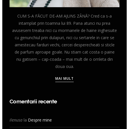
CUM S-A FĂCUT DE-AM AJUNS ZÂNĂ? Cred ca s-a
intamplat prin toamna lui 89. Pana atunci nu prea
avusesem treaba nici cu mormanele de haine inghesuite
cu genunchiul prin dulapuri, nici cu sertarele in care se
amestecau farduri vechi, cercei desperecheati si sticle
de parfum aproape goale. Nu stiam cat costa o paine
nu gatisem – cap-coada – mai mult de o omleta din
doua oua.
MAI MULT
Comentarii recente
Ilenusa
la
Despre mine