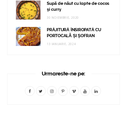
Supă de năut cu lapte de cocos
și curry
30 NOIEMBRIE, 2020
PRĂJITURĂ ÎNSIROPATĂ CU
PORTOCALĂ ȘI ȘOFRAN
13 IANUARIE, 2024
Urmareste-ne pe:
F
T
I
P
V
Y
L
a
w
n
i
i
o
i
c
i
s
n
m
u
n
e
t
t
t
e
T
k