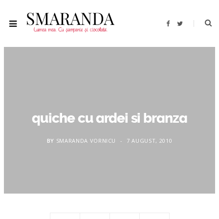
F
T
a
w
c
i
e
t
b
t
o
e
o
r
k
quiche cu ardei si branza
BY
SMARANDA VORNICU
7 AUGUST, 2010