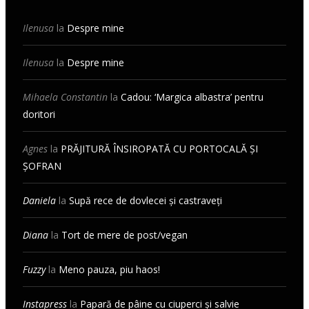
Ilenusa
la
Despre mine
Ilenusa
la
Despre mine
Mihaela Constantin
la
Cadou: ‘Margica albastra’ pentru
doritori
Agnes
la
PRĂJITURĂ ÎNSIROPATĂ CU PORTOCALĂ ȘI
ȘOFRAN
Daniela
la
Supă rece de dovlecei și castraveți
Diana
la
Tort de mere de post/vegan
Fuzzy
la
Meno pauza, piu haos!
Instapress
la
Papară de pâine cu ciuperci și salvie