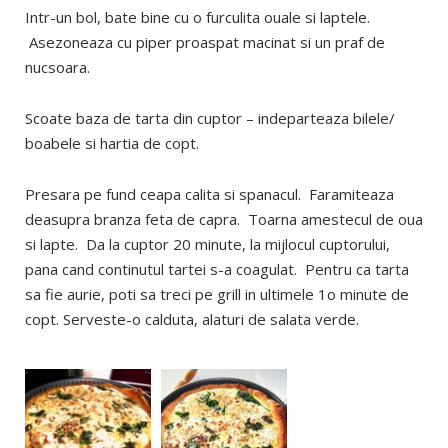
Intr-un bol, bate bine cu o furculita ouale si laptele.
Asezoneaza cu piper proaspat macinat si un praf de
nucsoara.
Scoate baza de tarta din cuptor – indeparteaza bilele/
boabele si hartia de copt.
Presara pe fund ceapa calita si spanacul. Faramiteaza
deasupra branza feta de capra. Toarna amestecul de oua
si lapte. Da la cuptor 20 minute, la mijlocul cuptorului,
pana cand continutul tartei s-a coagulat. Pentru ca tarta
sa fie aurie, poti sa treci pe grill in ultimele 1o minute de
copt. Serveste-o calduta, alaturi de salata verde.