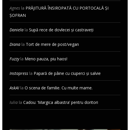
Agnes
la
PRĂJITURĂ ÎNSIROPATĂ CU PORTOCALĂ ȘI
ȘOFRAN
Daniela
la
Supă rece de dovlecei și castraveți
Diana
la
Tort de mere de post/vegan
Fuzzy
la
Meno pauza, piu haos!
Instapress
la
Papară de pâine cu ciuperci și salvie
AskAI
la
O scena de familie. Cu multe mame.
Iulia
la
Cadou: ‘Margica albastra’ pentru doritori