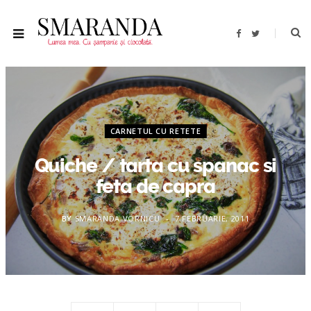
F
T
a
w
c
i
e
t
b
t
o
e
o
r
k
CARNETUL CU RETETE
Quiche / tarta cu spanac si
feta de capra
BY
SMARANDA VORNICU
7 FEBRUARIE, 2011