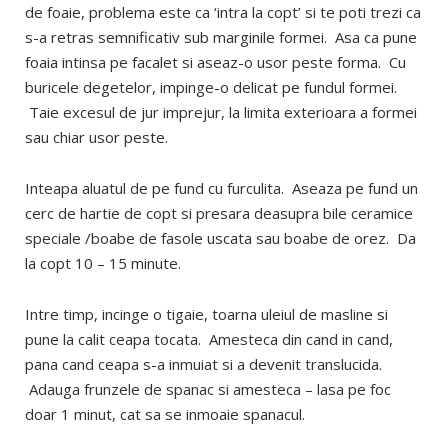
de foaie, problema este ca ‘intra la copt’ si te poti trezi ca
s-a retras semnificativ sub marginile formei. Asa ca pune
foaia intinsa pe facalet si aseaz-o usor peste forma. Cu
buricele degetelor, impinge-o delicat pe fundul formei.
Taie excesul de jur imprejur, la limita exterioara a formei
sau chiar usor peste.
Inteapa aluatul de pe fund cu furculita. Aseaza pe fund un
cerc de hartie de copt si presara deasupra bile ceramice
speciale /boabe de fasole uscata sau boabe de orez. Da
la copt 10 – 15 minute.
Intre timp, incinge o tigaie, toarna uleiul de masline si
pune la calit ceapa tocata. Amesteca din cand in cand,
pana cand ceapa s-a inmuiat si a devenit translucida.
Adauga frunzele de spanac si amesteca – lasa pe foc
doar 1 minut, cat sa se inmoaie spanacul.