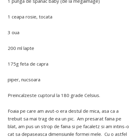
1 punga de spanac baby (de la megaimage)
1 ceapa rosie, tocata
3 oua
200 ml lapte
175g feta de capra
piper, nucsoara
Preincalzeste cuptorul la 180 grade Celsius.
Foaia pe care am avut-o era destul de mica, asa ca a
trebuit sa mai trag de ea un pic. Am presarat faina pe
blat, am pus un strop de faina si pe facaletz si am intins-o
cat sa depaseasca dimensiunile formei mele. Cu o astfel