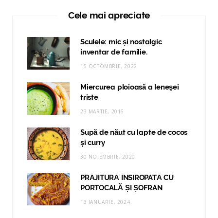
Cele mai apreciate
Sculele: mic și nostalgic
inventar de familie.
15 OCTOMBRIE, 2022
Miercurea ploioasă a leneşei
triste
23 MARTIE, 2016
Supă de năut cu lapte de cocos
și curry
30 NOIEMBRIE, 2020
PRĂJITURĂ ÎNSIROPATĂ CU
PORTOCALĂ ȘI ȘOFRAN
13 IANUARIE, 2024