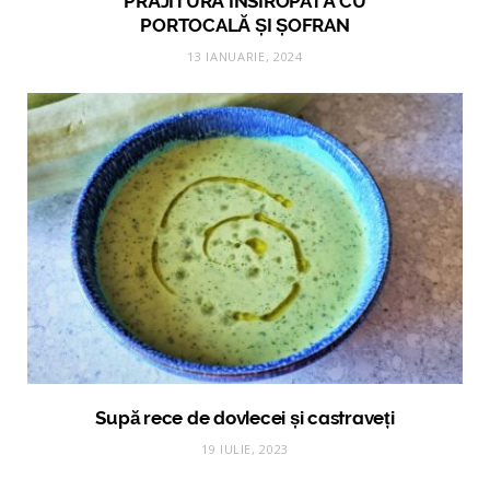
PRĂJITURĂ ÎNSIROPATĂ CU
PORTOCALĂ ȘI ȘOFRAN
13 IANUARIE, 2024
Supă rece de dovlecei și castraveți
19 IULIE, 2023