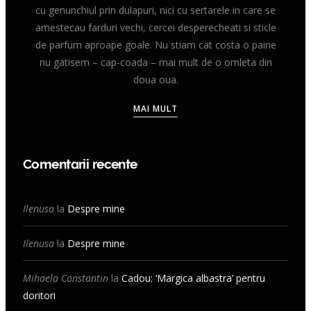
cu genunchiul prin dulapuri, nici cu sertarele in care se
amestecau farduri vechi, cercei desperecheati si sticle
de parfum aproape goale. Nu stiam cat costa o paine
nu gatisem – cap-coada – mai mult de o omleta din
doua oua.
MAI MULT
Comentarii recente
Ilenusa
la
Despre mine
Ilenusa
la
Despre mine
Mihaela Constantin
la
Cadou: ‘Margica albastra’ pentru
doritori