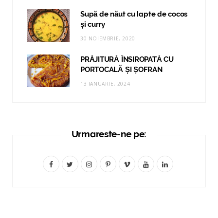
Supă de năut cu lapte de cocos
și curry
30 NOIEMBRIE, 2020
PRĂJITURĂ ÎNSIROPATĂ CU
PORTOCALĂ ȘI ȘOFRAN
13 IANUARIE, 2024
Urmareste-ne pe:
F
T
I
P
V
Y
L
a
w
n
i
i
o
i
c
i
s
n
m
u
n
e
t
t
t
e
T
k