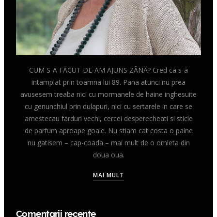
CUM S-A FĂCUT DE-AM AJUNS ZÂNĂ? Cred ca s-a
intamplat prin toamna lui 89. Pana atunci nu prea
avusesem treaba nici cu mormanele de haine inghesuite
cu genunchiul prin dulapuri, nici cu sertarele in care se
amestecau farduri vechi, cercei desperecheati si sticle
de parfum aproape goale. Nu stiam cat costa o paine
nu gatisem – cap-coada – mai mult de o omleta din
doua oua.
MAI MULT
Comentarii recente