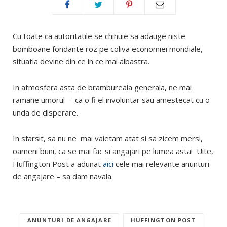
Cu toate ca autoritatile se chinuie sa adauge niste
bomboane fondante roz pe coliva economiei mondiale,
situatia devine din ce in ce mai albastra.
In atmosfera asta de brambureala generala, ne mai
ramane umorul – ca o fi el involuntar sau amestecat cu o
unda de disperare.
In sfarsit, sa nu ne mai vaietam atat si sa zicem mersi,
oameni buni, ca se mai fac si angajari pe lumea asta! Uite,
Huffington Post a adunat
aici
cele mai relevante anunturi
de angajare – sa dam navala.
ANUNTURI DE ANGAJARE
HUFFINGTON POST