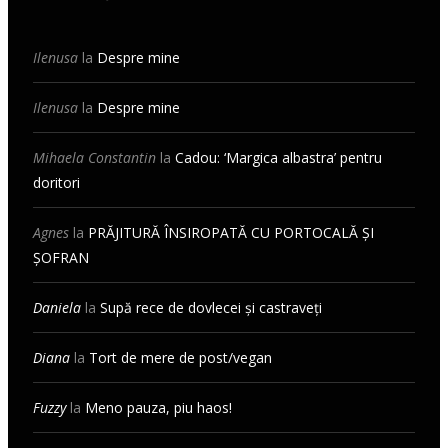
Ilenusa
la
Despre mine
Ilenusa
la
Despre mine
Mihaela Constantin
la
Cadou: ‘Margica albastra’ pentru
doritori
Agnes
la
PRĂJITURĂ ÎNSIROPATĂ CU PORTOCALĂ ȘI
ȘOFRAN
Daniela
la
Supă rece de dovlecei și castraveți
Diana
la
Tort de mere de post/vegan
Fuzzy
la
Meno pauza, piu haos!