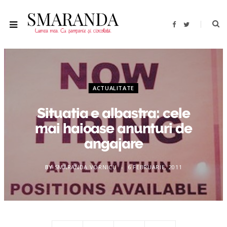
F
T
a
w
c
i
e
t
b
t
o
e
o
r
k
ACTUALITATE
Situatia e albastra: cele
mai haioase anunturi de
angajare
BY
SMARANDA VORNICU
6 FEBRUARIE, 2011